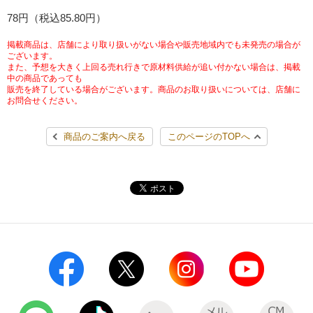
チケットサービス
78円（税込85.80円）
宅配便
ギフト
コピー
企業理念
セブン＆アイ・ホールディングスの重点課題
加盟店オーナー募集
物件募集・購入
掲載商品は、店舗により取り扱いがない場合や販売地域内でも未発売の場合が
セブン‐イレブンでお受取り
セブンチケット
切手・はがき・印紙
ございます。
プリペイドカード・金券
プリント
会社概要
サステナビリティ活動基本方針
また、予想を大きく上回る売れ行きで原材料供給が追い付かない場合は、掲載
アルバイト情報
採用情報
中の商品であっても
販売を終了している場合がございます。商品のお取り扱いについては、店舗に
タワーレコード
停電時のサービス停止のお知らせ
チケットぴあ
セブン銀行ATM
ニンテンドー・ダウンロードカード
スキャン
貸借対照表・損益計算書
サステナビリティ推進体制
お問合せください。
店舗検索
ネットショッピング
お問い合わせ
セブンネットショッピング
イープラス
ご利用可能なお支払い方法
ファクス
商品のご案内へ戻る
このページのTOPへ
沿革
GREEN CHALLENGE 2050
Language
CNプレイガイド
各種料金のお支払い
チケット
国内店舗数
4VISIONS
English (Corporate)
English (Services)
JTB
スマホプリペイド
プリペイドサービス
売上高、店舗数推移
サステナビリティニュース
中文[繁體字](服務)
レジでApple Accountにチャージ
スポーツ振興くじ
セブン‐イレブンの海外事業
简体中文(服务)
サステナビリティレポート
한국어(서비스)
オンラインフォトサービス
行政サービス
データで見るセブン‐イレブン
報告書ライブラリー
ภาษาไทย(บริการ)