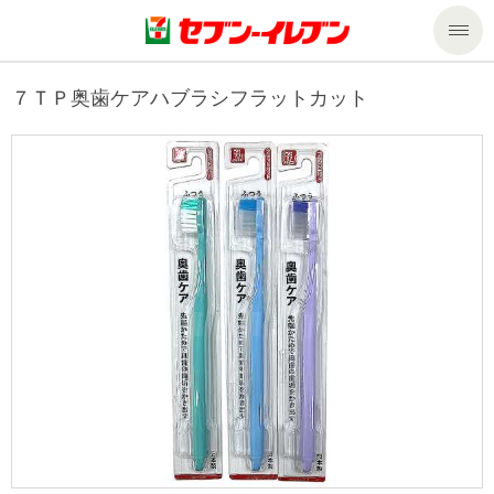
商品のご案内
７ＴＰ奥歯ケアハブラシフラットカット
セール・キャンペーン
商品のご案内トップ
今週の新商品
サービス
来週の新商品
企業情報
サービストップ
商品カテゴリ一覧
nanacoトップ
私たちの取組み
企業情報トップ
セブンプレミアム
マルチコピー機でできること
ニュースリリース
サステナビリティ
便利なサービス
食の安全・安心への取組み
マルチコピー機でできることトップ
ごあいさつ
サステナビリティトップ