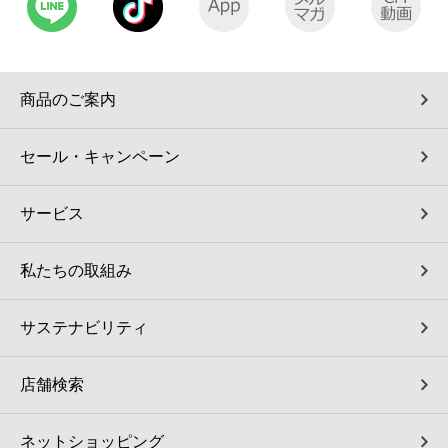
コインランドリー（店舗限定）
保険
セブン‐イレブンの「商品力」
宅配ロッカー（店舗限定）
学び・教育
セブン-イレブンの横顔
商品のご案内
自転車シェアリング（店舗限定）
セブン-イレブンの歴史
セール・キャンペーン
モバイルバッテリーシェアリング（店舗限定）
サービス
モバイルWi-Fiバッテリーシェアリング（店舗限定）
私たちの取組み
荷物預かりサービス「ecbocloakエクボクローク」（店舗限定）
サステナビリティ
パウダースペース ラブン（店舗限定）
店舗検索
ソフトバンクギフト
ネットショッピング