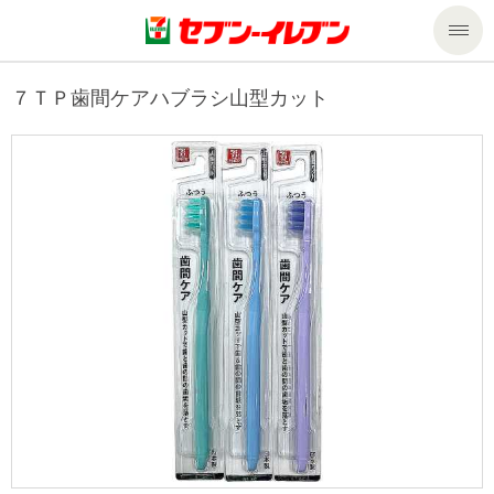
商品のご案内
７ＴＰ歯間ケアハブラシ山型カット
セール・キャンペーン
商品のご案内トップ
今週の新商品
サービス
来週の新商品
企業情報
サービストップ
商品カテゴリ一覧
nanacoトップ
私たちの取組み
企業情報トップ
セブンプレミアム
マルチコピー機でできること
ニュースリリース
サステナビリティ
便利なサービス
食の安全・安心への取組み
マルチコピー機でできることトップ
ごあいさつ
サステナビリティトップ