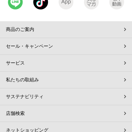
コインランドリー（店舗限定）
保険
セブン‐イレブンの「商品力」
宅配ロッカー（店舗限定）
学び・教育
セブン-イレブンの横顔
商品のご案内
自転車シェアリング（店舗限定）
セブン-イレブンの歴史
セール・キャンペーン
モバイルバッテリーシェアリング（店舗限定）
サービス
モバイルWi-Fiバッテリーシェアリング（店舗限定）
私たちの取組み
荷物預かりサービス「ecbocloakエクボクローク」（店舗限定）
サステナビリティ
パウダースペース ラブン（店舗限定）
店舗検索
ソフトバンクギフト
ネットショッピング