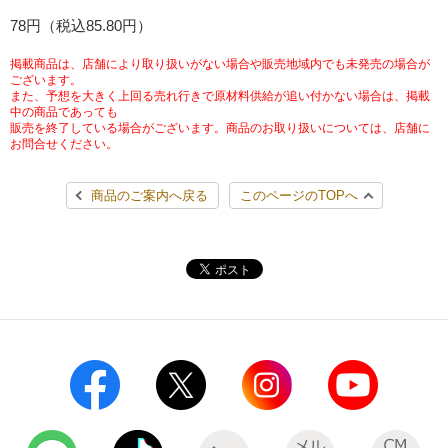
チケットサービス
78円（税込85.80円）
宅配便
ギフト
コピー
企業理念
セブン＆アイ・ホールディングスの重点課題
加盟店オーナー募集
物件募集・購入
掲載商品は、店舗により取り扱いがない場合や販売地域内でも未発売の場合が
セブン‐イレブンでお受取り
セブンチケット
切手・はがき・印紙
ございます。
プリペイドカード・金券
プリント
会社概要
サステナビリティ活動基本方針
また、予想を大きく上回る売れ行きで原材料供給が追い付かない場合は、掲載
アルバイト情報
採用情報
中の商品であっても
販売を終了している場合がございます。商品のお取り扱いについては、店舗に
タワーレコード
停電時のサービス停止のお知らせ
チケットぴあ
セブン銀行ATM
ニンテンドー・ダウンロードカード
スキャン
貸借対照表・損益計算書
サステナビリティ推進体制
お問合せください。
店舗検索
ネットショッピング
お問い合わせ
セブンネットショッピング
イープラス
ご利用可能なお支払い方法
ファクス
商品のご案内へ戻る
このページのTOPへ
沿革
GREEN CHALLENGE 2050
Language
CNプレイガイド
各種料金のお支払い
チケット
国内店舗数
4VISIONS
English (Corporate)
English (Services)
JTB
スマホプリペイド
プリペイドサービス
売上高、店舗数推移
サステナビリティニュース
中文[繁體字](服務)
レジでApple Accountにチャージ
スポーツ振興くじ
セブン‐イレブンの海外事業
简体中文(服务)
サステナビリティレポート
한국어(서비스)
オンラインフォトサービス
行政サービス
データで見るセブン‐イレブン
報告書ライブラリー
ภาษาไทย(บริการ)