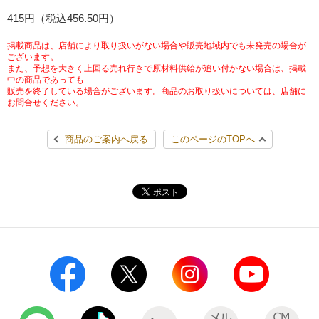
チケットサービス
415円（税込456.50円）
宅配便
ギフト
コピー
企業理念
セブン＆アイ・ホールディングスの重点課題
加盟店オーナー募集
物件募集・購入
掲載商品は、店舗により取り扱いがない場合や販売地域内でも未発売の場合が
セブン‐イレブンでお受取り
セブンチケット
切手・はがき・印紙
ございます。
プリペイドカード・金券
プリント
会社概要
サステナビリティ活動基本方針
また、予想を大きく上回る売れ行きで原材料供給が追い付かない場合は、掲載
アルバイト情報
採用情報
中の商品であっても
販売を終了している場合がございます。商品のお取り扱いについては、店舗に
タワーレコード
停電時のサービス停止のお知らせ
チケットぴあ
セブン銀行ATM
ニンテンドー・ダウンロードカード
スキャン
貸借対照表・損益計算書
サステナビリティ推進体制
お問合せください。
店舗検索
ネットショッピング
お問い合わせ
セブンネットショッピング
イープラス
ご利用可能なお支払い方法
ファクス
商品のご案内へ戻る
このページのTOPへ
沿革
GREEN CHALLENGE 2050
Language
CNプレイガイド
各種料金のお支払い
チケット
国内店舗数
4VISIONS
English (Corporate)
English (Services)
JTB
スマホプリペイド
プリペイドサービス
売上高、店舗数推移
サステナビリティニュース
中文[繁體字](服務)
レジでApple Accountにチャージ
スポーツ振興くじ
セブン‐イレブンの海外事業
简体中文(服务)
サステナビリティレポート
한국어(서비스)
オンラインフォトサービス
行政サービス
データで見るセブン‐イレブン
報告書ライブラリー
ภาษาไทย(บริการ)