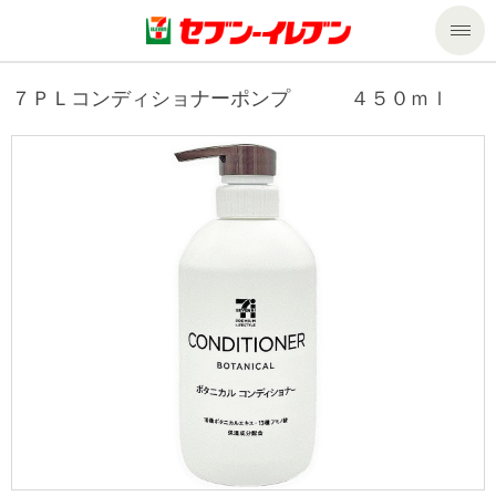
商品のご案内
７ＰＬコンディショナーポンプ ４５０ｍｌ
セール・キャンペーン
商品のご案内トップ
今週の新商品
サービス
来週の新商品
企業情報
サービストップ
商品カテゴリ一覧
nanacoトップ
私たちの取組み
企業情報トップ
セブンプレミアム
マルチコピー機でできること
ニュースリリース
サステナビリティ
便利なサービス
食の安全・安心への取組み
マルチコピー機でできることトップ
ごあいさつ
サステナビリティトップ