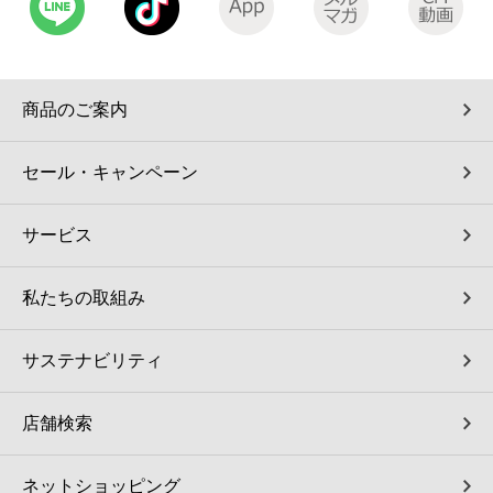
コインランドリー（店舗限定）
保険
セブン‐イレブンの「商品力」
宅配ロッカー（店舗限定）
学び・教育
セブン-イレブンの横顔
商品のご案内
自転車シェアリング（店舗限定）
セブン-イレブンの歴史
セール・キャンペーン
モバイルバッテリーシェアリング（店舗限定）
サービス
モバイルWi-Fiバッテリーシェアリング（店舗限定）
私たちの取組み
荷物預かりサービス「ecbocloakエクボクローク」（店舗限定）
サステナビリティ
パウダースペース ラブン（店舗限定）
店舗検索
ソフトバンクギフト
ネットショッピング