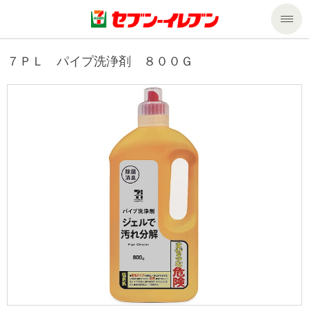
商品のご案内
７ＰＬ パイプ洗浄剤 ８００Ｇ
セール・キャンペーン
商品のご案内トップ
今週の新商品
サービス
来週の新商品
企業情報
サービストップ
商品カテゴリ一覧
nanacoトップ
私たちの取組み
企業情報トップ
セブンプレミアム
マルチコピー機でできること
ニュースリリース
サステナビリティ
便利なサービス
食の安全・安心への取組み
マルチコピー機でできることトップ
ごあいさつ
サステナビリティトップ