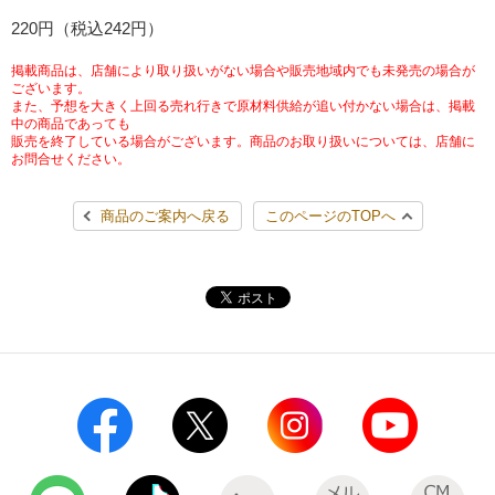
チケットサービス
220円（税込242円）
宅配便
ギフト
コピー
企業理念
セブン＆アイ・ホールディングスの重点課題
加盟店オーナー募集
物件募集・購入
掲載商品は、店舗により取り扱いがない場合や販売地域内でも未発売の場合が
セブン‐イレブンでお受取り
セブンチケット
切手・はがき・印紙
ございます。
プリペイドカード・金券
プリント
会社概要
サステナビリティ活動基本方針
また、予想を大きく上回る売れ行きで原材料供給が追い付かない場合は、掲載
アルバイト情報
採用情報
中の商品であっても
販売を終了している場合がございます。商品のお取り扱いについては、店舗に
タワーレコード
停電時のサービス停止のお知らせ
チケットぴあ
セブン銀行ATM
ニンテンドー・ダウンロードカード
スキャン
貸借対照表・損益計算書
サステナビリティ推進体制
お問合せください。
店舗検索
ネットショッピング
お問い合わせ
セブンネットショッピング
イープラス
ご利用可能なお支払い方法
ファクス
商品のご案内へ戻る
このページのTOPへ
沿革
GREEN CHALLENGE 2050
Language
CNプレイガイド
各種料金のお支払い
チケット
国内店舗数
4VISIONS
English (Corporate)
English (Services)
JTB
スマホプリペイド
プリペイドサービス
売上高、店舗数推移
サステナビリティニュース
中文[繁體字](服務)
レジでApple Accountにチャージ
スポーツ振興くじ
セブン‐イレブンの海外事業
简体中文(服务)
サステナビリティレポート
한국어(서비스)
オンラインフォトサービス
行政サービス
データで見るセブン‐イレブン
報告書ライブラリー
ภาษาไทย(บริการ)