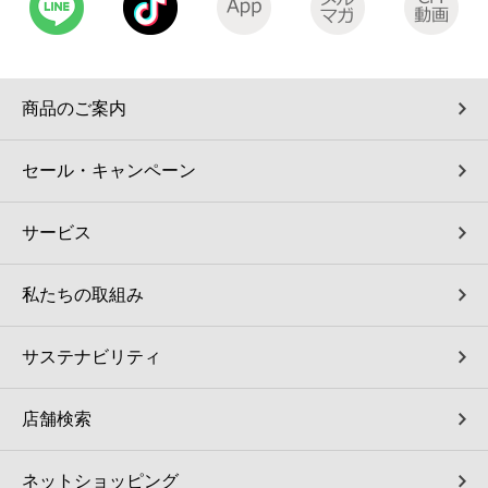
コインランドリー（店舗限定）
保険
セブン‐イレブンの「商品力」
宅配ロッカー（店舗限定）
学び・教育
セブン-イレブンの横顔
商品のご案内
自転車シェアリング（店舗限定）
セブン-イレブンの歴史
セール・キャンペーン
モバイルバッテリーシェアリング（店舗限定）
サービス
モバイルWi-Fiバッテリーシェアリング（店舗限定）
私たちの取組み
荷物預かりサービス「ecbocloakエクボクローク」（店舗限定）
サステナビリティ
パウダースペース ラブン（店舗限定）
店舗検索
ソフトバンクギフト
ネットショッピング