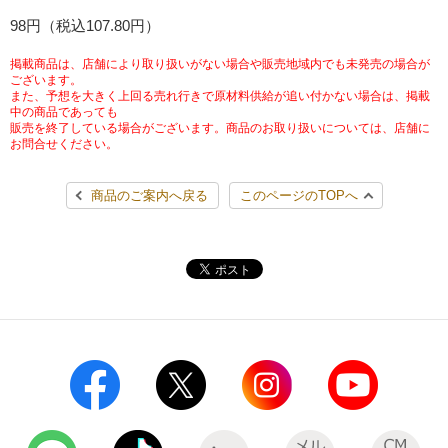
チケットサービス
98円（税込107.80円）
宅配便
ギフト
コピー
企業理念
セブン＆アイ・ホールディングスの重点課題
加盟店オーナー募集
物件募集・購入
掲載商品は、店舗により取り扱いがない場合や販売地域内でも未発売の場合が
セブン‐イレブンでお受取り
セブンチケット
切手・はがき・印紙
ございます。
プリペイドカード・金券
プリント
会社概要
サステナビリティ活動基本方針
また、予想を大きく上回る売れ行きで原材料供給が追い付かない場合は、掲載
アルバイト情報
採用情報
中の商品であっても
販売を終了している場合がございます。商品のお取り扱いについては、店舗に
タワーレコード
停電時のサービス停止のお知らせ
チケットぴあ
セブン銀行ATM
ニンテンドー・ダウンロードカード
スキャン
貸借対照表・損益計算書
サステナビリティ推進体制
お問合せください。
店舗検索
ネットショッピング
お問い合わせ
セブンネットショッピング
イープラス
ご利用可能なお支払い方法
ファクス
商品のご案内へ戻る
このページのTOPへ
沿革
GREEN CHALLENGE 2050
Language
CNプレイガイド
各種料金のお支払い
チケット
国内店舗数
4VISIONS
English (Corporate)
English (Services)
JTB
スマホプリペイド
プリペイドサービス
売上高、店舗数推移
サステナビリティニュース
中文[繁體字](服務)
レジでApple Accountにチャージ
スポーツ振興くじ
セブン‐イレブンの海外事業
简体中文(服务)
サステナビリティレポート
한국어(서비스)
オンラインフォトサービス
行政サービス
データで見るセブン‐イレブン
報告書ライブラリー
ภาษาไทย(บริการ)