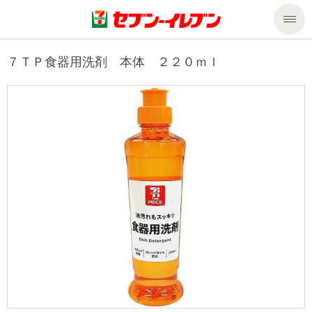
商品のご案内
７ＴＰ食器用洗剤 本体 ２２０ｍｌ
セール・キャンペーン
商品のご案内トップ
今週の新商品
サービス
来週の新商品
企業情報
サービストップ
商品カテゴリ一覧
nanacoトップ
私たちの取組み
企業情報トップ
セブンプレミアム
マルチコピー機でできること
ニュースリリース
サステナビリティ
便利なサービス
食の安全・安心への取組み
マルチコピー機でできることトップ
ごあいさつ
サステナビリティトップ