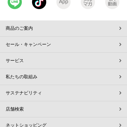
コインランドリー（店舗限定）
保険
セブン‐イレブンの「商品力」
宅配ロッカー（店舗限定）
学び・教育
セブン-イレブンの横顔
商品のご案内
自転車シェアリング（店舗限定）
セブン-イレブンの歴史
セール・キャンペーン
モバイルバッテリーシェアリング（店舗限定）
サービス
モバイルWi-Fiバッテリーシェアリング（店舗限定）
私たちの取組み
荷物預かりサービス「ecbocloakエクボクローク」（店舗限定）
サステナビリティ
パウダースペース ラブン（店舗限定）
店舗検索
ソフトバンクギフト
ネットショッピング