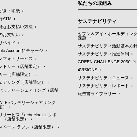
私たちの取組み
がき・印紙
行ATM
サステナビリティ
能なお支払い方法
セブン＆アイ・ホールディン
のお支払い
課題
リペイド
サステナビリティ活動基本方
le Accountにチャージ
サステナビリティ推進体制
ンフォトサービス
GREEN CHALLENGE 2050
ンドリー（店舗限定）
4VISIONS
カー（店舗限定）
サステナビリティニュース
ェアリング（店舗限定）
サステナビリティレポート
バッテリーシェアリング（店舗
報告書ライブラリー
i-Fiバッテリーシェアリング
定）
サービス「ecbocloakエクボ
」（店舗限定）
スペース ラブン（店舗限定）