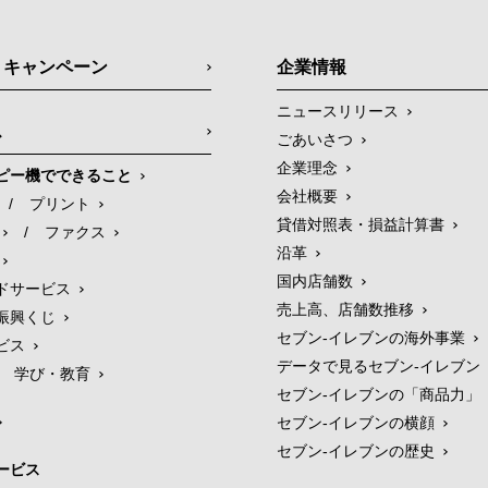
・キャンペーン
企業情報
ニュースリリース
ス
ごあいさつ
企業理念
ピー機でできること
会社概要
/
プリント
貸借対照表・損益計算書
/
ファクス
沿革
国内店舗数
ドサービス
売上高、店舗数推移
振興くじ
セブン‐イレブンの海外事業
ビス
データで見るセブン‐イレブン
学び・教育
セブン‐イレブンの「商品力」
セブン-イレブンの横顔
セブン-イレブンの歴史
ービス