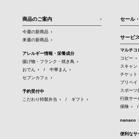
商品のご案内
セール
今週の新商品
サービ
来週の新商品
マルチコ
アレルギー情報・栄養成分
コピー
揚げ物・フランク・焼き鳥
スキャン
おでん
/
中華まん
チケット
セブンカフェ
プリペイ
スポーツ
予約受付中
行政サー
こだわり特製弁当
/
ギフト
保険
/
nanaco
便利なサ