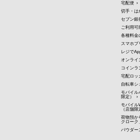
宅配便
切手・は
セブン銀
ご利用可
各種料金
スマホプ
レジでApp
オンライ
コインラ
宅配ロッ
自転車シ
モバイル
限定）
モバイルW
（店舗限
荷物預かり
クローク
パウダー