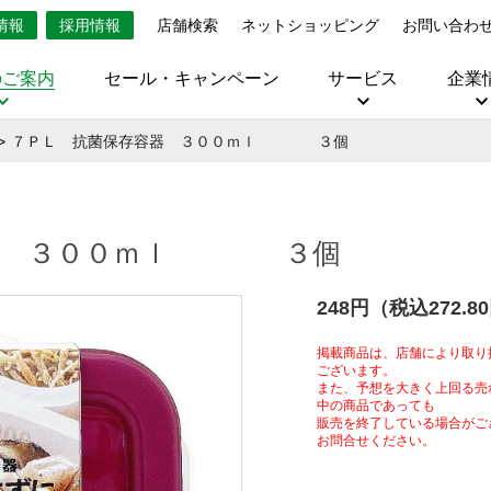
情報
採用情報
店舗検索
ネットショッピング
お問い合わ
のご案内
セール・キャンペーン
サービス
企業
７ＰＬ 抗菌保存容器 ３００ｍｌ ３個
容器 ３００ｍｌ ３個
248円（税込272.8
掲載商品は、店舗により取り
ございます。
また、予想を大きく上回る売
中の商品であっても
販売を終了している場合がご
お問合せください。