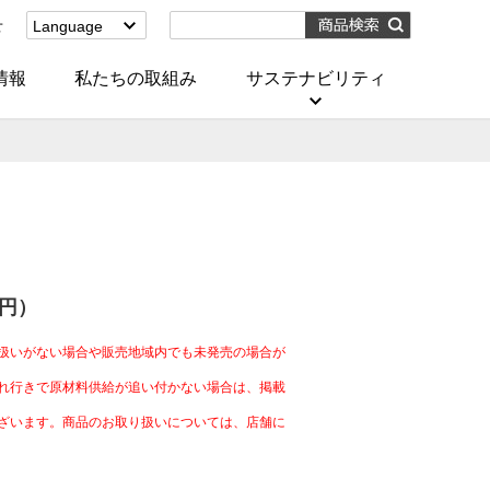
せ
Language
English
(Corporate)
情報
私たちの取組み
サステナビリティ
English
(Services)
中文[繁體字]
(服務)
简体中文(服务)
한국어(서비스)
ภาษาไทย
(บริการ)
0円）
扱いがない場合や販売地域内でも未発売の場合が
れ行きで原材料供給が追い付かない場合は、掲載
ざいます。商品のお取り扱いについては、店舗に