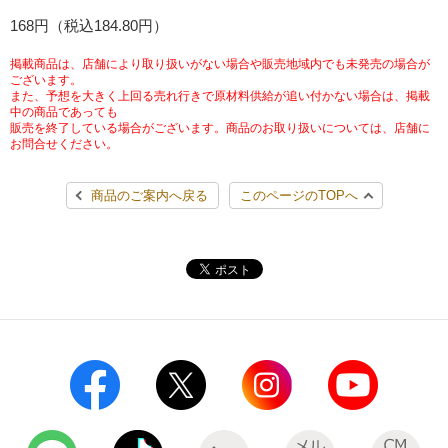
チケットサービス
168円（税込184.80円）
宅配便
ギフト
コピー
企業理念
セブン＆アイ・ホールディングスの重点課題
加盟店オーナー募集
物件募集・購入
掲載商品は、店舗により取り扱いがない場合や販売地域内でも未発売の場合が
セブン‐イレブンでお受取り
セブンチケット
切手・はがき・印紙
ございます。
プリペイドカード・金券
プリント
会社概要
サステナビリティ活動基本方針
また、予想を大きく上回る売れ行きで原材料供給が追い付かない場合は、掲載
アルバイト情報
採用情報
中の商品であっても
販売を終了している場合がございます。商品のお取り扱いについては、店舗に
タワーレコード
停電時のサービス停止のお知らせ
チケットぴあ
セブン銀行ATM
ニンテンドー・ダウンロードカード
スキャン
貸借対照表・損益計算書
サステナビリティ推進体制
お問合せください。
店舗検索
ネットショッピング
お問い合わせ
セブンネットショッピング
イープラス
ご利用可能なお支払い方法
ファクス
商品のご案内へ戻る
このページのTOPへ
沿革
GREEN CHALLENGE 2050
Language
CNプレイガイド
各種料金のお支払い
チケット
国内店舗数
4VISIONS
English (Corporate)
English (Services)
JTB
スマホプリペイド
プリペイドサービス
売上高、店舗数推移
サステナビリティニュース
中文[繁體字](服務)
レジでApple Accountにチャージ
スポーツ振興くじ
セブン‐イレブンの海外事業
简体中文(服务)
サステナビリティレポート
한국어(서비스)
オンラインフォトサービス
行政サービス
データで見るセブン‐イレブン
報告書ライブラリー
ภาษาไทย(บริการ)