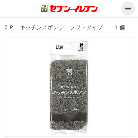
商品のご案内
７ＰＬキッチンスポンジ ソフトタイプ １個
セール・キャンペーン
商品のご案内トップ
今週の新商品
サービス
来週の新商品
企業情報
サービストップ
商品カテゴリ一覧
nanacoトップ
私たちの取組み
企業情報トップ
セブンプレミアム
マルチコピー機でできること
ニュースリリース
サステナビリティ
便利なサービス
食の安全・安心への取組み
マルチコピー機でできることトップ
ごあいさつ
サステナビリティトップ