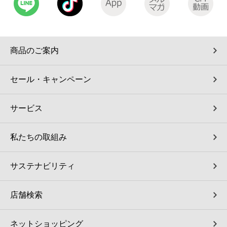
コインランドリー（店舗限定）
保険
セブン‐イレブンの「商品力」
宅配ロッカー（店舗限定）
学び・教育
セブン-イレブンの横顔
商品のご案内
自転車シェアリング（店舗限定）
セブン-イレブンの歴史
セール・キャンペーン
モバイルバッテリーシェアリング（店舗限定）
サービス
モバイルWi-Fiバッテリーシェアリング（店舗限定）
私たちの取組み
荷物預かりサービス「ecbocloakエクボクローク」（店舗限定）
サステナビリティ
パウダースペース ラブン（店舗限定）
店舗検索
ソフトバンクギフト
ネットショッピング