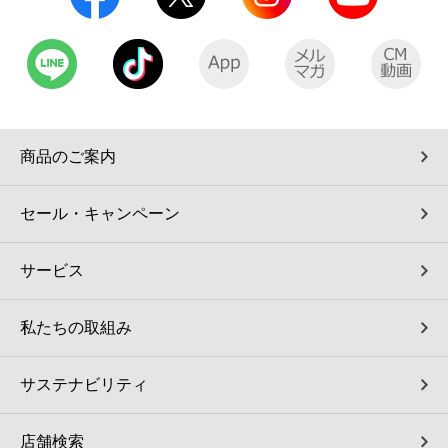
コインランドリー（店舗限定）
保険
セブン‐イレブンの「商品力」
宅配ロッカー（店舗限定）
学び・教育
セブン-イレブンの横顔
自転車シェアリング（店舗限定）
セブン-イレブンの歴史
商品のご案内
モバイルバッテリーシェアリング（店舗限定）
セール・キャンペーン
モバイルWi-Fiバッテリーシェアリング（店舗限定）
サービス
荷物預かりサービス「ecbocloakエクボクローク」（店舗限定）
私たちの取組み
パウダースペース ラブン（店舗限定）
サステナビリティ
ソフトバンクギフト
店舗検索