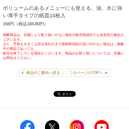
チケットサービス
宅配便
ボリュームのあるメニューにも使える、油、水に強
ギフト
コピー
企業理念
セブン＆アイ・ホールディングスの重点課題
い厚手タイプの紙皿10枚入
加盟店オーナー募集
物件募集・購入
セブン‐イレブンでお受取り
セブンチケット
切手・はがき・印紙
168円（税込184.80円）
プリペイドカード・金券
プリント
会社概要
サステナビリティ活動基本方針
アルバイト情報
採用情報
掲載商品は、店舗により取り扱いがない場合や販売地域内でも未発売の場合が
タワーレコード
停電時のサービス停止のお知らせ
チケットぴあ
セブン銀行ATM
ございます。
ニンテンドー・ダウンロードカード
スキャン
貸借対照表・損益計算書
サステナビリティ推進体制
また、予想を大きく上回る売れ行きで原材料供給が追い付かない場合は、掲載
店舗検索
ネットショッピング
中の商品であっても
お問い合わせ
販売を終了している場合がございます。商品のお取り扱いについては、店舗に
セブンネットショッピング
イープラス
ご利用可能なお支払い方法
ファクス
沿革
GREEN CHALLENGE 2050
お問合せください。
Language
CNプレイガイド
各種料金のお支払い
チケット
商品のご案内へ戻る
このページのTOPへ
国内店舗数
4VISIONS
English (Corporate)
English (Services)
JTB
スマホプリペイド
プリペイドサービス
売上高、店舗数推移
サステナビリティニュース
中文[繁體字](服務)
レジでApple Accountにチャージ
スポーツ振興くじ
セブン‐イレブンの海外事業
简体中文(服务)
サステナビリティレポート
한국어(서비스)
オンラインフォトサービス
行政サービス
データで見るセブン‐イレブン
報告書ライブラリー
ภาษาไทย(บริการ)