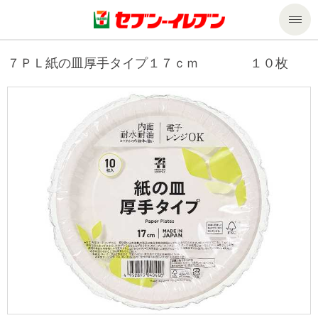
商品のご案内
７ＰＬ紙の皿厚手タイプ１７ｃｍ １０枚
セール・キャンペーン
商品のご案内トップ
今週の新商品
サービス
来週の新商品
企業情報
サービストップ
商品カテゴリ一覧
nanacoトップ
私たちの取組み
企業情報トップ
セブンプレミアム
マルチコピー機でできること
ニュースリリース
サステナビリティ
便利なサービス
食の安全・安心への取組み
マルチコピー機でできることトップ
ごあいさつ
サステナビリティトップ