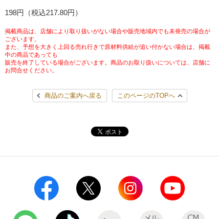
チケットサービス
198円（税込217.80円）
宅配便
ギフト
コピー
企業理念
セブン＆アイ・ホールディングスの重点課題
加盟店オーナー募集
物件募集・購入
掲載商品は、店舗により取り扱いがない場合や販売地域内でも未発売の場合が
セブン‐イレブンでお受取り
セブンチケット
切手・はがき・印紙
ございます。
プリペイドカード・金券
プリント
会社概要
サステナビリティ活動基本方針
また、予想を大きく上回る売れ行きで原材料供給が追い付かない場合は、掲載
アルバイト情報
採用情報
中の商品であっても
販売を終了している場合がございます。商品のお取り扱いについては、店舗に
タワーレコード
停電時のサービス停止のお知らせ
チケットぴあ
セブン銀行ATM
ニンテンドー・ダウンロードカード
スキャン
貸借対照表・損益計算書
サステナビリティ推進体制
お問合せください。
店舗検索
ネットショッピング
お問い合わせ
セブンネットショッピング
イープラス
ご利用可能なお支払い方法
ファクス
商品のご案内へ戻る
このページのTOPへ
沿革
GREEN CHALLENGE 2050
Language
CNプレイガイド
各種料金のお支払い
チケット
国内店舗数
4VISIONS
English (Corporate)
English (Services)
JTB
スマホプリペイド
プリペイドサービス
売上高、店舗数推移
サステナビリティニュース
中文[繁體字](服務)
レジでApple Accountにチャージ
スポーツ振興くじ
セブン‐イレブンの海外事業
简体中文(服务)
サステナビリティレポート
한국어(서비스)
オンラインフォトサービス
行政サービス
データで見るセブン‐イレブン
報告書ライブラリー
ภาษาไทย(บริการ)