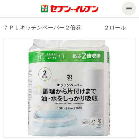
商品のご案内
７ＰＬキッチンペーパー２倍巻 ２ロール
セール・キャンペーン
商品のご案内トップ
今週の新商品
サービス
来週の新商品
企業情報
サービストップ
商品カテゴリ一覧
nanacoトップ
私たちの取組み
企業情報トップ
セブンプレミアム
マルチコピー機でできること
ニュースリリース
サステナビリティ
便利なサービス
食の安全・安心への取組み
マルチコピー機でできることトップ
ごあいさつ
サステナビリティトップ