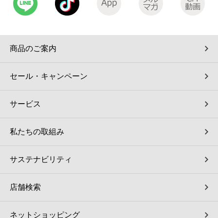
コインランドリー（店舗限定）
保険
セブン‐イレブンの「商品力」
宅配ロッカー（店舗限定）
学び・教育
セブン-イレブンの横顔
商品のご案内
自転車シェアリング（店舗限定）
セブン-イレブンの歴史
セール・キャンペーン
モバイルバッテリーシェアリング（店舗限定）
サービス
モバイルWi-Fiバッテリーシェアリング（店舗限定）
私たちの取組み
荷物預かりサービス「ecbocloakエクボクローク」（店舗限定）
サステナビリティ
パウダースペース ラブン（店舗限定）
店舗検索
ソフトバンクギフト
ネットショッピング