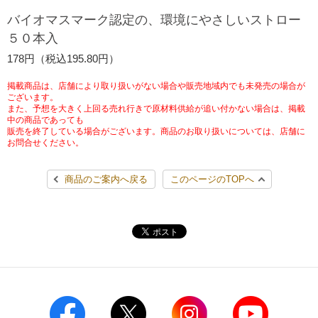
チケットサービス
宅配便
バイオマスマーク認定の、環境にやさしいストロー
ギフト
コピー
企業理念
セブン＆アイ・ホールディングスの重点課題
５０本入
加盟店オーナー募集
物件募集・購入
セブン‐イレブンでお受取り
セブンチケット
切手・はがき・印紙
178円（税込195.80円）
プリペイドカード・金券
プリント
会社概要
サステナビリティ活動基本方針
アルバイト情報
採用情報
掲載商品は、店舗により取り扱いがない場合や販売地域内でも未発売の場合が
タワーレコード
停電時のサービス停止のお知らせ
チケットぴあ
セブン銀行ATM
ございます。
ニンテンドー・ダウンロードカード
スキャン
貸借対照表・損益計算書
サステナビリティ推進体制
また、予想を大きく上回る売れ行きで原材料供給が追い付かない場合は、掲載
店舗検索
ネットショッピング
中の商品であっても
お問い合わせ
販売を終了している場合がございます。商品のお取り扱いについては、店舗に
セブンネットショッピング
イープラス
ご利用可能なお支払い方法
ファクス
沿革
GREEN CHALLENGE 2050
お問合せください。
Language
CNプレイガイド
各種料金のお支払い
チケット
商品のご案内へ戻る
このページのTOPへ
国内店舗数
4VISIONS
English (Corporate)
English (Services)
JTB
スマホプリペイド
プリペイドサービス
売上高、店舗数推移
サステナビリティニュース
中文[繁體字](服務)
レジでApple Accountにチャージ
スポーツ振興くじ
セブン‐イレブンの海外事業
简体中文(服务)
サステナビリティレポート
한국어(서비스)
オンラインフォトサービス
行政サービス
データで見るセブン‐イレブン
報告書ライブラリー
ภาษาไทย(บริการ)