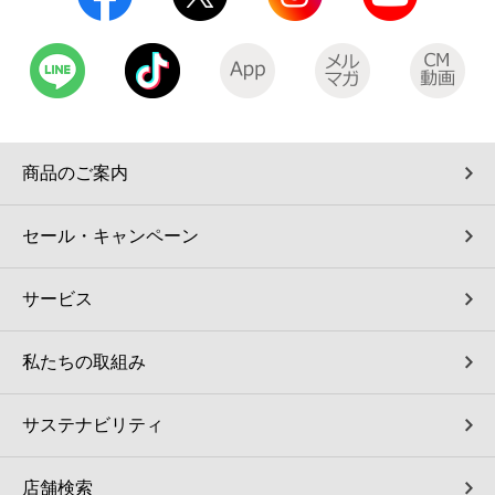
コインランドリー（店舗限定）
保険
セブン‐イレブンの「商品力」
宅配ロッカー（店舗限定）
学び・教育
セブン-イレブンの横顔
自転車シェアリング（店舗限定）
セブン-イレブンの歴史
商品のご案内
モバイルバッテリーシェアリング（店舗限定）
セール・キャンペーン
モバイルWi-Fiバッテリーシェアリング（店舗限定）
サービス
荷物預かりサービス「ecbocloakエクボクローク」（店舗限定）
私たちの取組み
パウダースペース ラブン（店舗限定）
サステナビリティ
ソフトバンクギフト
店舗検索