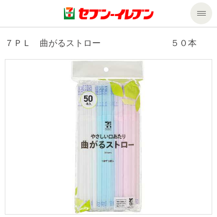
商品のご案内
７ＰＬ 曲がるストロー ５０本
セール・キャンペーン
商品のご案内トップ
今週の新商品
サービス
来週の新商品
企業情報
サービストップ
商品カテゴリ一覧
nanacoトップ
私たちの取組み
企業情報トップ
セブンプレミアム
マルチコピー機でできること
ニュースリリース
サステナビリティ
便利なサービス
食の安全・安心への取組み
マルチコピー機でできることトップ
ごあいさつ
サステナビリティトップ