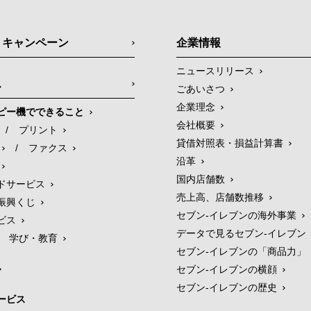
・キャンペーン
企業情報
ニュースリリース
ス
ごあいさつ
企業理念
ピー機でできること
会社概要
/
プリント
貸借対照表・損益計算書
/
ファクス
沿革
国内店舗数
ドサービス
売上高、店舗数推移
振興くじ
セブン‐イレブンの海外事業
ビス
データで見るセブン‐イレブン
学び・教育
セブン‐イレブンの「商品力」
セブン-イレブンの横顔
セブン-イレブンの歴史
ービス