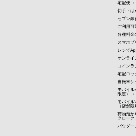
宅配便
切手・は
セブン銀
ご利用可
各種料金
スマホプ
レジでApp
オンライ
コインラ
宅配ロッ
自転車シ
モバイル
限定）
モバイルW
（店舗限
荷物預かり
クローク
パウダー