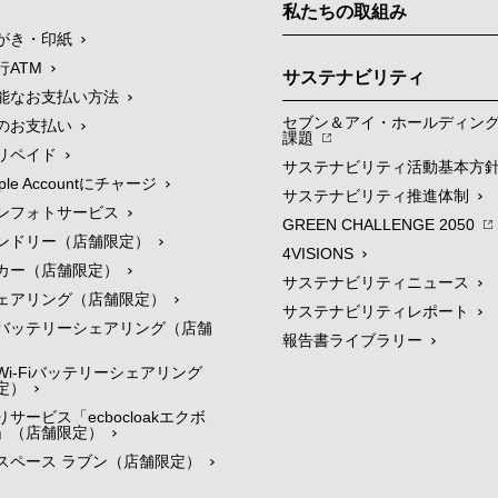
私たちの取組み
がき・印紙
行ATM
サステナビリティ
能なお支払い方法
セブン＆アイ・ホールディン
のお支払い
課題
リペイド
サステナビリティ活動基本方
le Accountにチャージ
サステナビリティ推進体制
ンフォトサービス
GREEN CHALLENGE 2050
ンドリー（店舗限定）
4VISIONS
カー（店舗限定）
サステナビリティニュース
ェアリング（店舗限定）
サステナビリティレポート
バッテリーシェアリング（店舗
報告書ライブラリー
i-Fiバッテリーシェアリング
定）
サービス「ecbocloakエクボ
」（店舗限定）
スペース ラブン（店舗限定）