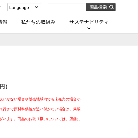
せ
Language
English
(Corporate)
情報
私たちの取組み
サステナビリティ
English
(Services)
中文[繁體字]
(服務)
简体中文(服务)
한국어(서비스)
ภาษาไทย
(บริการ)
0円）
扱いがない場合や販売地域内でも未発売の場合が
れ行きで原材料供給が追い付かない場合は、掲載
ざいます。商品のお取り扱いについては、店舗に