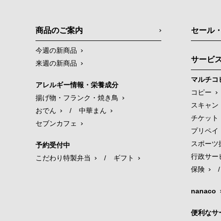
商品のご案内
セール
今週の新商品
サービ
来週の新商品
マルチコ
アレルギー情報・栄養成分
コピー
揚げ物・フランク・焼き鳥
スキャン
おでん
/
中華まん
チケット
セブンカフェ
プリペイ
スポーツ
予約受付中
行政サー
こだわり特製弁当
/
ギフト
保険
/
nanaco
便利なサ