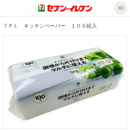
商品のご案内
７ＰＬ キッチンペーパー １００組入
セール・キャンペーン
商品のご案内トップ
今週の新商品
サービス
来週の新商品
企業情報
サービストップ
商品カテゴリ一覧
nanacoトップ
私たちの取組み
企業情報トップ
セブンプレミアム
マルチコピー機でできること
ニュースリリース
サステナビリティ
便利なサービス
食の安全・安心への取組み
マルチコピー機でできることトップ
ごあいさつ
サステナビリティトップ