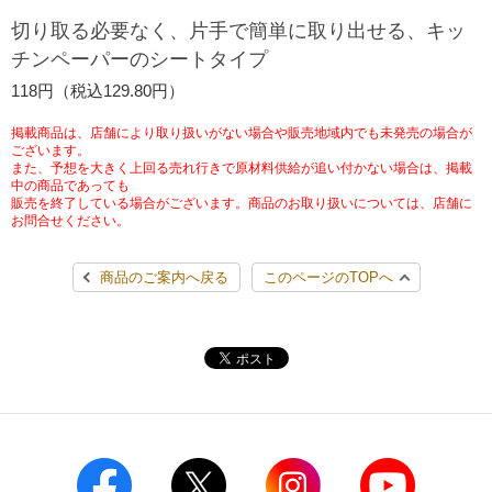
チケットサービス
宅配便
切り取る必要なく、片手で簡単に取り出せる、キッ
ギフト
コピー
企業理念
セブン＆アイ・ホールディングスの重点課題
チンペーパーのシートタイプ
加盟店オーナー募集
物件募集・購入
セブン‐イレブンでお受取り
セブンチケット
切手・はがき・印紙
118円（税込129.80円）
プリペイドカード・金券
プリント
会社概要
サステナビリティ活動基本方針
アルバイト情報
採用情報
掲載商品は、店舗により取り扱いがない場合や販売地域内でも未発売の場合が
タワーレコード
停電時のサービス停止のお知らせ
チケットぴあ
セブン銀行ATM
ございます。
ニンテンドー・ダウンロードカード
スキャン
貸借対照表・損益計算書
サステナビリティ推進体制
また、予想を大きく上回る売れ行きで原材料供給が追い付かない場合は、掲載
店舗検索
ネットショッピング
中の商品であっても
お問い合わせ
販売を終了している場合がございます。商品のお取り扱いについては、店舗に
セブンネットショッピング
イープラス
ご利用可能なお支払い方法
ファクス
沿革
GREEN CHALLENGE 2050
お問合せください。
Language
CNプレイガイド
各種料金のお支払い
チケット
商品のご案内へ戻る
このページのTOPへ
国内店舗数
4VISIONS
English (Corporate)
English (Services)
JTB
スマホプリペイド
プリペイドサービス
売上高、店舗数推移
サステナビリティニュース
中文[繁體字](服務)
レジでApple Accountにチャージ
スポーツ振興くじ
セブン‐イレブンの海外事業
简体中文(服务)
サステナビリティレポート
한국어(서비스)
オンラインフォトサービス
行政サービス
データで見るセブン‐イレブン
報告書ライブラリー
ภาษาไทย(บริการ)