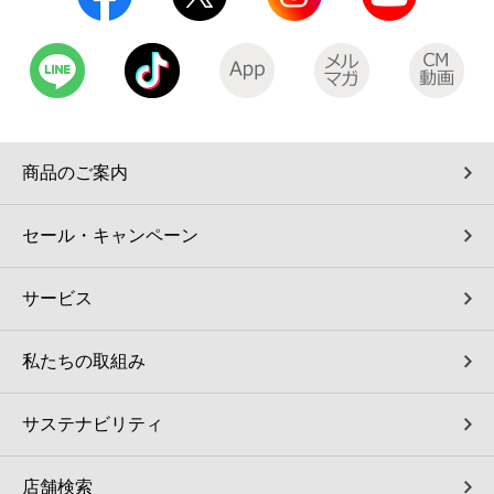
コインランドリー（店舗限定）
保険
セブン‐イレブンの「商品力」
宅配ロッカー（店舗限定）
学び・教育
セブン-イレブンの横顔
自転車シェアリング（店舗限定）
セブン-イレブンの歴史
商品のご案内
モバイルバッテリーシェアリング（店舗限定）
セール・キャンペーン
モバイルWi-Fiバッテリーシェアリング（店舗限定）
サービス
荷物預かりサービス「ecbocloakエクボクローク」（店舗限定）
私たちの取組み
パウダースペース ラブン（店舗限定）
サステナビリティ
ソフトバンクギフト
店舗検索