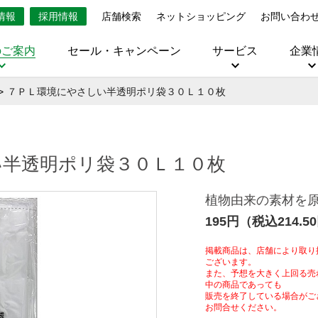
情報
採用情報
店舗検索
ネットショッピング
お問い合わ
のご案内
セール・キャンペーン
サービス
企業
７ＰＬ環境にやさしい半透明ポリ袋３０Ｌ１０枚
い半透明ポリ袋３０Ｌ１０枚
植物由来の素材を
195円（税込214.5
掲載商品は、店舗により取り
ございます。
また、予想を大きく上回る売
中の商品であっても
販売を終了している場合がご
お問合せください。