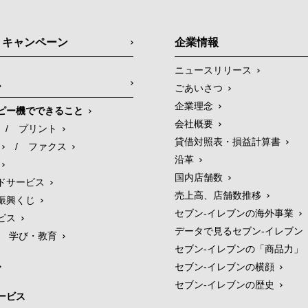
・キャンペーン
企業情報
ニュースリリース
ス
ごあいさつ
企業理念
ピー機でできること
会社概要
/
プリント
貸借対照表・損益計算書
/
ファクス
沿革
国内店舗数
ドサービス
売上高、店舗数推移
振興くじ
セブン‐イレブンの海外事業
ビス
データで見るセブン‐イレブン
学び・教育
セブン‐イレブンの「商品力」
セブン-イレブンの横顔
セブン-イレブンの歴史
ービス