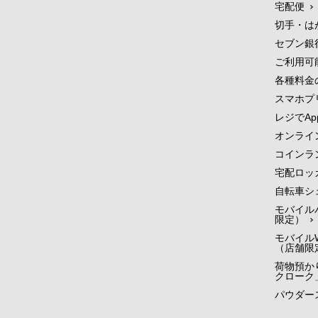
宅配便
切手・は
セブン銀
ご利用可
各種料金
スマホプ
レジでApp
オンライ
コインラ
宅配ロッ
自転車シ
モバイル
限定）
モバイルW
（店舗限
荷物預かり
クローク
パウダー