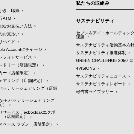
私たちの取組み
がき・印紙
行ATM
サステナビリティ
能なお支払い方法
セブン＆アイ・ホールディン
のお支払い
課題
リペイド
サステナビリティ活動基本方
le Accountにチャージ
サステナビリティ推進体制
ンフォトサービス
GREEN CHALLENGE 2050
ンドリー（店舗限定）
4VISIONS
カー（店舗限定）
サステナビリティニュース
ェアリング（店舗限定）
サステナビリティレポート
バッテリーシェアリング（店舗
報告書ライブラリー
i-Fiバッテリーシェアリング
定）
サービス「ecbocloakエクボ
」（店舗限定）
スペース ラブン（店舗限定）