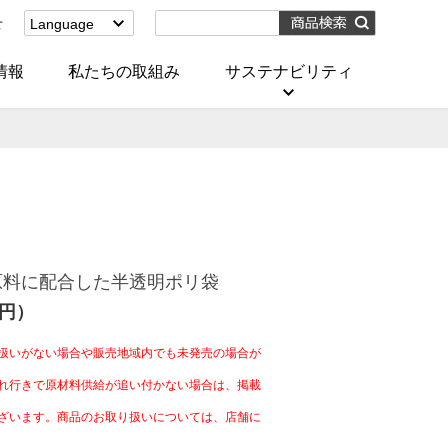
せ
Language
English
(Corporate)
情報
私たちの取組み
サステナビリティ
English
(Services)
中文[繁體字]
(服務)
简体中文(服务)
한국어(서비스)
ภาษาไทย
(บริการ)
原料に配合した半透明ポリ袋
0円）
扱いがない場合や販売地域内でも未発売の場合が
れ行きで原材料供給が追い付かない場合は、掲載
ざいます。商品のお取り扱いについては、店舗に