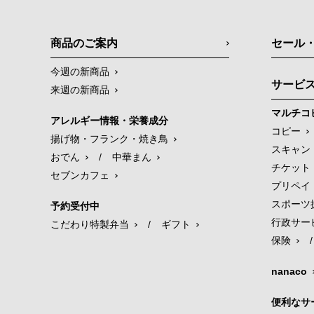
商品のご案内
セール
今週の新商品
サービ
来週の新商品
マルチコ
アレルギー情報・栄養成分
コピー
揚げ物・フランク・焼き鳥
スキャン
おでん
/
中華まん
チケット
セブンカフェ
プリペイ
スポーツ
予約受付中
行政サー
こだわり特製弁当
/
ギフト
保険
/
nanaco
便利なサ