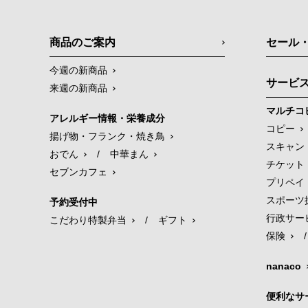
商品のご案内
セール
今週の新商品
サービ
来週の新商品
マルチコ
アレルギー情報・栄養成分
コピー
揚げ物・フランク・焼き鳥
スキャン
おでん
/
中華まん
チケット
セブンカフェ
プリペイ
スポーツ
予約受付中
行政サー
こだわり特製弁当
/
ギフト
保険
/
nanaco
便利なサ