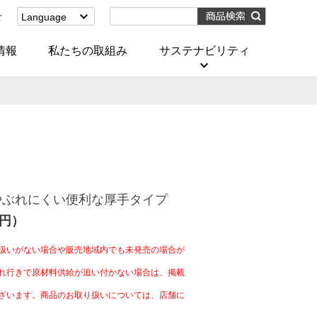
せ
Language
English
(Corporate)
情報
私たちの取組み
サステナビリティ
English
(Services)
中文[繁體字]
(服務)
简体中文(服务)
한국어(서비스)
ภาษาไทย
(บริการ)
やぶれにくい便利な厚手タイプ
0円）
扱いがない場合や販売地域内でも未発売の場合が
れ行きで原材料供給が追い付かない場合は、掲載
ざいます。商品のお取り扱いについては、店舗に