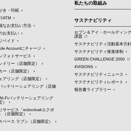
私たちの取組み
がき・印紙
行ATM
サステナビリティ
能なお支払い方法
セブン＆アイ・ホールディン
のお支払い
課題
リペイド
サステナビリティ活動基本方
le Accountにチャージ
サステナビリティ推進体制
ンフォトサービス
GREEN CHALLENGE 2050
ンドリー（店舗限定）
4VISIONS
カー（店舗限定）
サステナビリティニュース
ェアリング（店舗限定）
サステナビリティレポート
バッテリーシェアリング（店舗
報告書ライブラリー
i-Fiバッテリーシェアリング
定）
サービス「ecbocloakエクボ
」（店舗限定）
スペース ラブン（店舗限定）