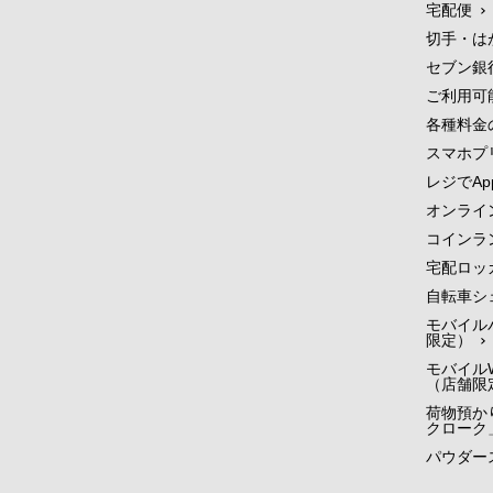
宅配便
切手・は
セブン銀
ご利用可
各種料金
スマホプ
レジでApp
オンライ
コインラ
宅配ロッ
自転車シ
モバイル
限定）
モバイルW
（店舗限
荷物預かり
クローク
パウダー