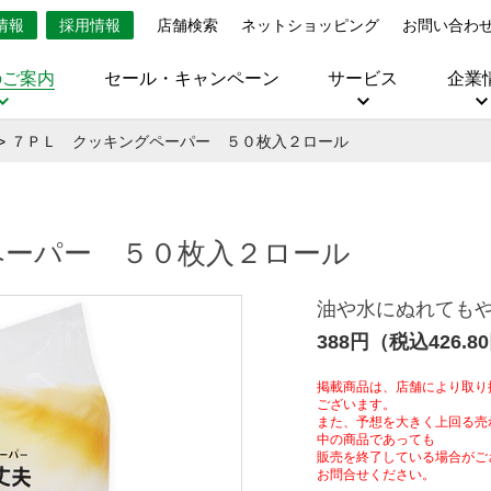
情報
採用情報
店舗検索
ネットショッピング
お問い合わ
のご案内
セール・キャンペーン
サービス
企業
７ＰＬ クッキングペーパー ５０枚入２ロール
ペーパー ５０枚入２ロール
油や水にぬれても
388円（税込426.8
掲載商品は、店舗により取り
ございます。
また、予想を大きく上回る売
中の商品であっても
販売を終了している場合がご
お問合せください。