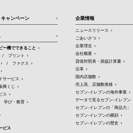
・キャンペーン
企業情報
ニュースリリース
ス
ごあいさつ
企業理念
ピー機でできること
会社概要
/
プリント
貸借対照表・損益計算書
/
ファクス
沿革
国内店舗数
ドサービス
売上高、店舗数推移
振興くじ
セブン‐イレブンの海外事業
ビス
データで見るセブン‐イレブン
学び・教育
セブン‐イレブンの「商品力」
セブン-イレブンの横顔
セブン-イレブンの歴史
ービス