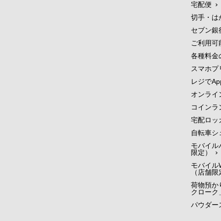
宅配便
切手・は
セブン銀
ご利用可
各種料金
スマホプ
レジでApp
オンライ
コインラ
宅配ロッ
自転車シ
モバイル
限定）
モバイルW
（店舗限
荷物預かり
クローク
パウダー