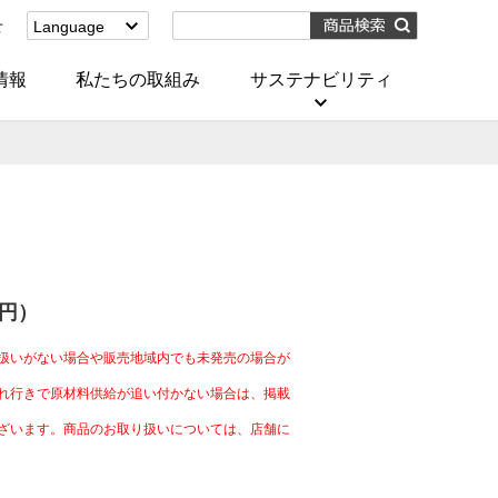
せ
Language
English
(Corporate)
情報
私たちの取組み
サステナビリティ
English
(Services)
中文[繁體字]
(服務)
简体中文(服务)
한국어(서비스)
ภาษาไทย
(บริการ)
0円）
扱いがない場合や販売地域内でも未発売の場合が
れ行きで原材料供給が追い付かない場合は、掲載
ざいます。商品のお取り扱いについては、店舗に