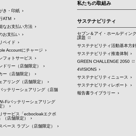
私たちの取組み
がき・印紙
行ATM
サステナビリティ
能なお支払い方法
セブン＆アイ・ホールディン
のお支払い
課題
リペイド
サステナビリティ活動基本方
le Accountにチャージ
サステナビリティ推進体制
ンフォトサービス
GREEN CHALLENGE 2050
ンドリー（店舗限定）
4VISIONS
カー（店舗限定）
サステナビリティニュース
ェアリング（店舗限定）
サステナビリティレポート
バッテリーシェアリング（店舗
報告書ライブラリー
i-Fiバッテリーシェアリング
定）
サービス「ecbocloakエクボ
」（店舗限定）
スペース ラブン（店舗限定）