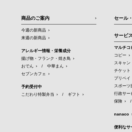
商品のご案内
セール
今週の新商品
サービ
来週の新商品
マルチコ
アレルギー情報・栄養成分
コピー
揚げ物・フランク・焼き鳥
スキャン
おでん
/
中華まん
チケット
セブンカフェ
プリペイ
スポーツ
予約受付中
行政サー
こだわり特製弁当
/
ギフト
保険
/
nanaco
便利なサ