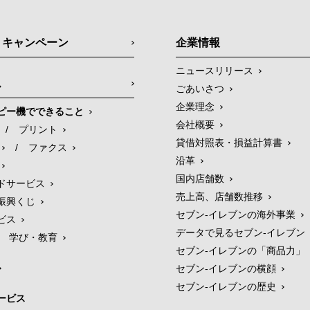
・キャンペーン
企業情報
ニュースリリース
ス
ごあいさつ
企業理念
ピー機でできること
会社概要
/
プリント
貸借対照表・損益計算書
/
ファクス
沿革
国内店舗数
ドサービス
売上高、店舗数推移
振興くじ
セブン‐イレブンの海外事業
ビス
データで見るセブン‐イレブン
学び・教育
セブン‐イレブンの「商品力」
セブン-イレブンの横顔
セブン-イレブンの歴史
ービス