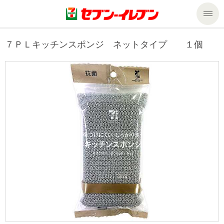
商品のご案内
７ＰＬキッチンスポンジ ネットタイプ １個
セール・キャンペーン
商品のご案内トップ
今週の新商品
サービス
来週の新商品
企業情報
サービストップ
商品カテゴリ一覧
nanacoトップ
私たちの取組み
企業情報トップ
セブンプレミアム
マルチコピー機でできること
ニュースリリース
サステナビリティ
便利なサービス
食の安全・安心への取組み
マルチコピー機でできることトップ
ごあいさつ
サステナビリティトップ