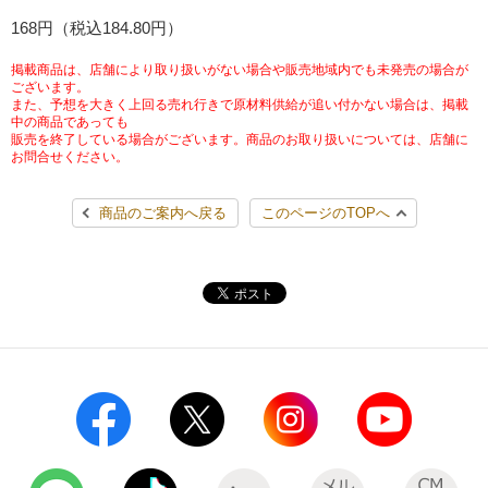
チケットサービス
168円（税込184.80円）
宅配便
ギフト
コピー
企業理念
セブン＆アイ・ホールディングスの重点課題
加盟店オーナー募集
物件募集・購入
掲載商品は、店舗により取り扱いがない場合や販売地域内でも未発売の場合が
セブン‐イレブンでお受取り
セブンチケット
切手・はがき・印紙
ございます。
プリペイドカード・金券
プリント
会社概要
サステナビリティ活動基本方針
また、予想を大きく上回る売れ行きで原材料供給が追い付かない場合は、掲載
アルバイト情報
採用情報
中の商品であっても
販売を終了している場合がございます。商品のお取り扱いについては、店舗に
タワーレコード
停電時のサービス停止のお知らせ
チケットぴあ
セブン銀行ATM
ニンテンドー・ダウンロードカード
スキャン
貸借対照表・損益計算書
サステナビリティ推進体制
お問合せください。
店舗検索
ネットショッピング
お問い合わせ
セブンネットショッピング
イープラス
ご利用可能なお支払い方法
ファクス
商品のご案内へ戻る
このページのTOPへ
沿革
GREEN CHALLENGE 2050
Language
CNプレイガイド
各種料金のお支払い
チケット
国内店舗数
4VISIONS
English (Corporate)
English (Services)
JTB
スマホプリペイド
プリペイドサービス
売上高、店舗数推移
サステナビリティニュース
中文[繁體字](服務)
レジでApple Accountにチャージ
スポーツ振興くじ
セブン‐イレブンの海外事業
简体中文(服务)
サステナビリティレポート
한국어(서비스)
オンラインフォトサービス
行政サービス
データで見るセブン‐イレブン
報告書ライブラリー
ภาษาไทย(บริการ)