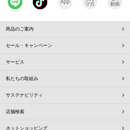
コインランドリー（店舗限定）
保険
セブン‐イレブンの「商品力」
宅配ロッカー（店舗限定）
学び・教育
セブン-イレブンの横顔
商品のご案内
自転車シェアリング（店舗限定）
セブン-イレブンの歴史
セール・キャンペーン
モバイルバッテリーシェアリング（店舗限定）
サービス
モバイルWi-Fiバッテリーシェアリング（店舗限定）
私たちの取組み
荷物預かりサービス「ecbocloakエクボクローク」（店舗限定）
サステナビリティ
パウダースペース ラブン（店舗限定）
店舗検索
ソフトバンクギフト
ネットショッピング