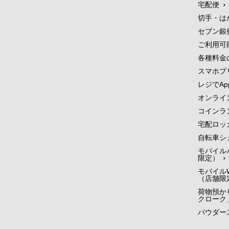
宅配便
切手・は
セブン銀
ご利用可
各種料金
スマホプ
レジでApp
オンライ
コインラ
宅配ロッ
自転車シ
モバイル
限定）
モバイルW
（店舗限
荷物預かり
クローク
パウダー