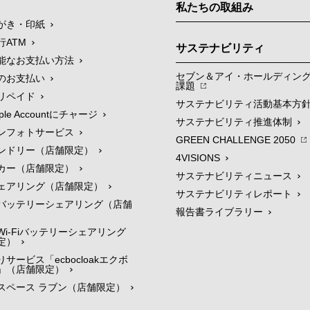
私たちの取組み
がき・印紙
行ATM
サステナビリティ
能なお支払い方法
セブン＆アイ・ホールディン
のお支払い
課題
リペイド
サステナビリティ活動基本方
le Accountにチャージ
サステナビリティ推進体制
ンフォトサービス
GREEN CHALLENGE 2050
ンドリー（店舗限定）
4VISIONS
カー（店舗限定）
サステナビリティニュース
ェアリング（店舗限定）
サステナビリティレポート
バッテリーシェアリング（店舗
報告書ライブラリー
i-Fiバッテリーシェアリング
定）
サービス「ecbocloakエクボ
」（店舗限定）
スペース ラブン（店舗限定）