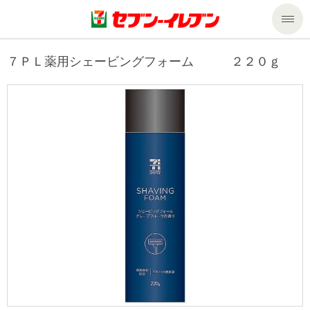
商品のご案内
７ＰＬ薬用シェービングフォーム ２２０ｇ
セール・キャンペーン
商品のご案内トップ
今週の新商品
サービス
来週の新商品
企業情報
サービストップ
商品カテゴリ一覧
nanacoトップ
私たちの取組み
企業情報トップ
セブンプレミアム
マルチコピー機でできること
ニュースリリース
サステナビリティ
便利なサービス
食の安全・安心への取組み
マルチコピー機でできることトップ
ごあいさつ
サステナビリティトップ