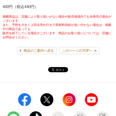
チケットサービス
400円（税込440円）
宅配便
ギフト
コピー
企業理念
セブン＆アイ・ホールディングスの重点課題
加盟店オーナー募集
物件募集・購入
掲載商品は、店舗により取り扱いがない場合や販売地域内でも未発売の場合が
セブン‐イレブンでお受取り
セブンチケット
切手・はがき・印紙
ございます。
プリペイドカード・金券
プリント
会社概要
サステナビリティ活動基本方針
また、予想を大きく上回る売れ行きで原材料供給が追い付かない場合は、掲載
アルバイト情報
採用情報
中の商品であっても
販売を終了している場合がございます。商品のお取り扱いについては、店舗に
タワーレコード
停電時のサービス停止のお知らせ
チケットぴあ
セブン銀行ATM
ニンテンドー・ダウンロードカード
スキャン
貸借対照表・損益計算書
サステナビリティ推進体制
お問合せください。
店舗検索
ネットショッピング
お問い合わせ
セブンネットショッピング
イープラス
ご利用可能なお支払い方法
ファクス
商品のご案内へ戻る
このページのTOPへ
沿革
GREEN CHALLENGE 2050
Language
CNプレイガイド
各種料金のお支払い
チケット
国内店舗数
4VISIONS
English (Corporate)
English (Services)
JTB
スマホプリペイド
プリペイドサービス
売上高、店舗数推移
サステナビリティニュース
中文[繁體字](服務)
レジでApple Accountにチャージ
スポーツ振興くじ
セブン‐イレブンの海外事業
简体中文(服务)
サステナビリティレポート
한국어(서비스)
オンラインフォトサービス
行政サービス
データで見るセブン‐イレブン
報告書ライブラリー
ภาษาไทย(บริการ)