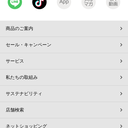
コインランドリー（店舗限定）
保険
セブン‐イレブンの「商品力」
宅配ロッカー（店舗限定）
学び・教育
セブン-イレブンの横顔
商品のご案内
自転車シェアリング（店舗限定）
セブン-イレブンの歴史
セール・キャンペーン
モバイルバッテリーシェアリング（店舗限定）
サービス
モバイルWi-Fiバッテリーシェアリング（店舗限定）
私たちの取組み
荷物預かりサービス「ecbocloakエクボクローク」（店舗限定）
サステナビリティ
パウダースペース ラブン（店舗限定）
店舗検索
ソフトバンクギフト
ネットショッピング