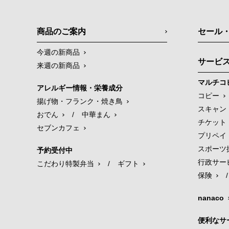
商品のご案内
セール
今週の新商品
サービ
来週の新商品
マルチコ
アレルギー情報・栄養成分
コピー
揚げ物・フランク・焼き鳥
スキャン
おでん
/
中華まん
チケット
セブンカフェ
プリペイ
スポーツ
予約受付中
行政サー
こだわり特製弁当
/
ギフト
保険
/
nanaco
便利なサ