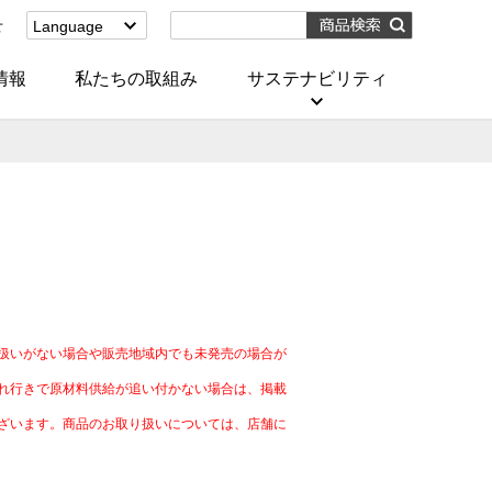
せ
Language
English
(Corporate)
情報
私たちの取組み
サステナビリティ
English
(Services)
中文[繁體字]
(服務)
简体中文(服务)
한국어(서비스)
ภาษาไทย
(บริการ)
）
扱いがない場合や販売地域内でも未発売の場合が
れ行きで原材料供給が追い付かない場合は、掲載
ざいます。商品のお取り扱いについては、店舗に