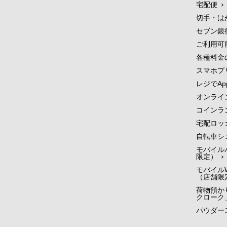
宅配便
切手・は
セブン銀
ご利用可
各種料金
スマホプ
レジでApp
オンライ
コインラ
宅配ロッ
自転車シ
モバイル
限定）
モバイルW
（店舗限
荷物預かり
クローク
パウダー