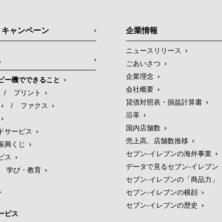
・キャンペーン
企業情報
ニュースリリース
ス
ごあいさつ
企業理念
ピー機でできること
会社概要
/
プリント
貸借対照表・損益計算書
/
ファクス
沿革
国内店舗数
ドサービス
売上高、店舗数推移
振興くじ
セブン‐イレブンの海外事業
ビス
データで見るセブン‐イレブン
学び・教育
セブン‐イレブンの「商品力」
セブン-イレブンの横顔
セブン-イレブンの歴史
ービス