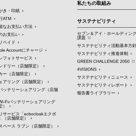
私たちの取組み
がき・印紙
行ATM
サステナビリティ
能なお支払い方法
セブン＆アイ・ホールディン
のお支払い
課題
リペイド
サステナビリティ活動基本方
le Accountにチャージ
サステナビリティ推進体制
ンフォトサービス
GREEN CHALLENGE 2050
ンドリー（店舗限定）
4VISIONS
カー（店舗限定）
サステナビリティニュース
ェアリング（店舗限定）
サステナビリティレポート
バッテリーシェアリング（店舗
報告書ライブラリー
i-Fiバッテリーシェアリング
定）
サービス「ecbocloakエクボ
」（店舗限定）
スペース ラブン（店舗限定）