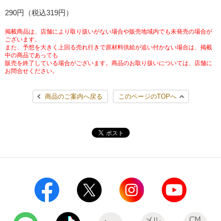
チケットサービス
290円（税込319円）
宅配便
ギフト
コピー
企業理念
セブン＆アイ・ホールディングスの重点課題
加盟店オーナー募集
物件募集・購入
掲載商品は、店舗により取り扱いがない場合や販売地域内でも未発売の場合が
セブン‐イレブンでお受取り
セブンチケット
切手・はがき・印紙
ございます。
プリペイドカード・金券
プリント
会社概要
サステナビリティ活動基本方針
また、予想を大きく上回る売れ行きで原材料供給が追い付かない場合は、掲載
アルバイト情報
採用情報
中の商品であっても
販売を終了している場合がございます。商品のお取り扱いについては、店舗に
タワーレコード
停電時のサービス停止のお知らせ
チケットぴあ
セブン銀行ATM
ニンテンドー・ダウンロードカード
スキャン
貸借対照表・損益計算書
サステナビリティ推進体制
お問合せください。
店舗検索
ネットショッピング
お問い合わせ
セブンネットショッピング
イープラス
ご利用可能なお支払い方法
ファクス
商品のご案内へ戻る
このページのTOPへ
沿革
GREEN CHALLENGE 2050
Language
CNプレイガイド
各種料金のお支払い
チケット
国内店舗数
4VISIONS
English (Corporate)
English (Services)
JTB
スマホプリペイド
プリペイドサービス
売上高、店舗数推移
サステナビリティニュース
中文[繁體字](服務)
レジでApple Accountにチャージ
スポーツ振興くじ
セブン‐イレブンの海外事業
简体中文(服务)
サステナビリティレポート
한국어(서비스)
オンラインフォトサービス
行政サービス
データで見るセブン‐イレブン
報告書ライブラリー
ภาษาไทย(บริการ)