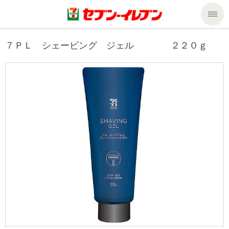
商品のご案内
７ＰＬ シェービング ジェル ２２０ｇ
セール・キャンペーン
商品のご案内トップ
今週の新商品
サービス
来週の新商品
企業情報
サービストップ
商品カテゴリ一覧
nanacoトップ
私たちの取組み
企業情報トップ
セブンプレミアム
マルチコピー機でできること
ニュースリリース
サステナビリティ
便利なサービス
食の安全・安心への取組み
マルチコピー機でできることトップ
ごあいさつ
サステナビリティトップ