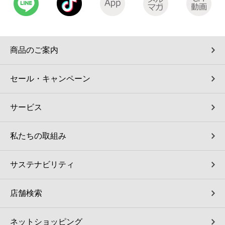
コインランドリー（店舗限定）
保険
セブン‐イレブンの「商品力」
宅配ロッカー（店舗限定）
学び・教育
セブン-イレブンの横顔
商品のご案内
自転車シェアリング（店舗限定）
セブン-イレブンの歴史
セール・キャンペーン
モバイルバッテリーシェアリング（店舗限定）
サービス
モバイルWi-Fiバッテリーシェアリング（店舗限定）
私たちの取組み
荷物預かりサービス「ecbocloakエクボクローク」（店舗限定）
サステナビリティ
パウダースペース ラブン（店舗限定）
店舗検索
ソフトバンクギフト
ネットショッピング