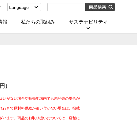
せ
Language
English
(Corporate)
情報
私たちの取組み
サステナビリティ
English
(Services)
中文[繁體字]
(服務)
简体中文(服务)
한국어(서비스)
ภาษาไทย
(บริการ)
0円）
扱いがない場合や販売地域内でも未発売の場合が
れ行きで原材料供給が追い付かない場合は、掲載
ざいます。商品のお取り扱いについては、店舗に