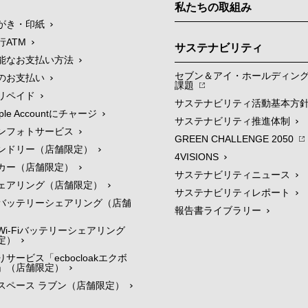
私たちの取組み
がき・印紙
行ATM
サステナビリティ
能なお支払い方法
セブン＆アイ・ホールディン
のお支払い
課題
リペイド
サステナビリティ活動基本方
le Accountにチャージ
サステナビリティ推進体制
ンフォトサービス
GREEN CHALLENGE 2050
ンドリー（店舗限定）
4VISIONS
カー（店舗限定）
サステナビリティニュース
ェアリング（店舗限定）
サステナビリティレポート
バッテリーシェアリング（店舗
報告書ライブラリー
i-Fiバッテリーシェアリング
定）
サービス「ecbocloakエクボ
」（店舗限定）
スペース ラブン（店舗限定）