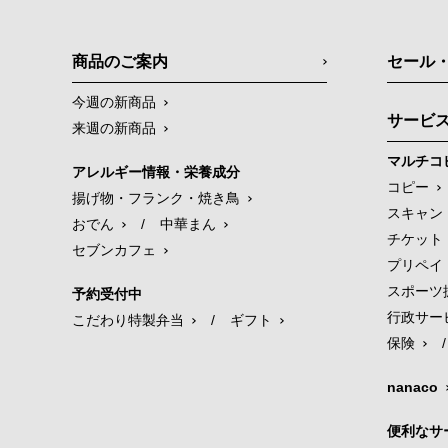
商品のご案内
セール
今週の新商品
サービ
来週の新商品
マルチコ
アレルギー情報・栄養成分
コピー
揚げ物・フランク・焼き鳥
スキャン
おでん
/
中華まん
チケット
セブンカフェ
プリペイ
スポーツ
予約受付中
行政サー
こだわり特製弁当
/
ギフト
保険
/
nanaco
便利なサ