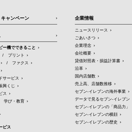
・キャンペーン
企業情報
ニュースリリース
ス
ごあいさつ
企業理念
ピー機でできること
会社概要
/
プリント
貸借対照表・損益計算書
/
ファクス
沿革
国内店舗数
ドサービス
売上高、店舗数推移
振興くじ
セブン‐イレブンの海外事業
ビス
データで見るセブン‐イレブン
学び・教育
セブン‐イレブンの「商品力」
セブン-イレブンの横顔
セブン-イレブンの歴史
ービス