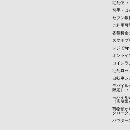
宅配便
切手・は
セブン銀
ご利用可
各種料金
スマホプ
レジでApp
オンライ
コインラ
宅配ロッ
自転車シ
モバイル
限定）
モバイルW
（店舗限
荷物預かり
クローク
パウダー