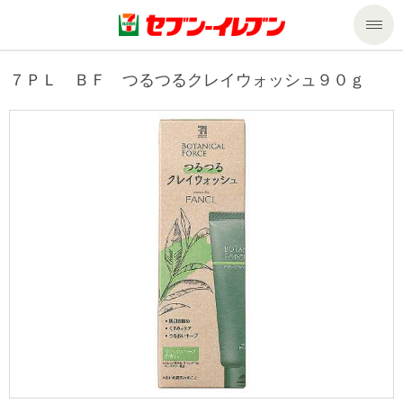
商品のご案内
７ＰＬ ＢＦ つるつるクレイウォッシュ９０ｇ
セール・キャンペーン
商品のご案内トップ
今週の新商品
サービス
来週の新商品
企業情報
サービストップ
商品カテゴリ一覧
nanacoトップ
私たちの取組み
企業情報トップ
セブンプレミアム
マルチコピー機でできること
ニュースリリース
サステナビリティ
便利なサービス
食の安全・安心への取組み
マルチコピー機でできることトップ
ごあいさつ
サステナビリティトップ