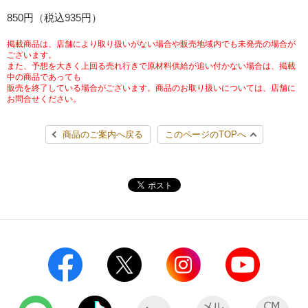
チケットサービス
850円（税込935円）
宅配便
ギフト
コピー
企業理念
セブン＆アイ・ホールディングスの重点課題
加盟店オーナー募集
物件募集・購入
掲載商品は、店舗により取り扱いがない場合や販売地域内でも未発売の場合が
セブン‐イレブンでお受取り
セブンチケット
切手・はがき・印紙
ございます。
プリペイドカード・金券
プリント
会社概要
サステナビリティ活動基本方針
また、予想を大きく上回る売れ行きで原材料供給が追い付かない場合は、掲載
アルバイト情報
採用情報
中の商品であっても
販売を終了している場合がございます。商品のお取り扱いについては、店舗に
タワーレコード
停電時のサービス停止のお知らせ
チケットぴあ
セブン銀行ATM
ニンテンドー・ダウンロードカード
スキャン
貸借対照表・損益計算書
サステナビリティ推進体制
お問合せください。
店舗検索
ネットショッピング
お問い合わせ
セブンネットショッピング
イープラス
ご利用可能なお支払い方法
ファクス
商品のご案内へ戻る
このページのTOPへ
沿革
GREEN CHALLENGE 2050
Language
CNプレイガイド
各種料金のお支払い
チケット
国内店舗数
4VISIONS
English (Corporate)
English (Services)
JTB
スマホプリペイド
プリペイドサービス
売上高、店舗数推移
サステナビリティニュース
中文[繁體字](服務)
レジでApple Accountにチャージ
スポーツ振興くじ
セブン‐イレブンの海外事業
简体中文(服务)
サステナビリティレポート
한국어(서비스)
オンラインフォトサービス
行政サービス
データで見るセブン‐イレブン
報告書ライブラリー
ภาษาไทย(บริการ)