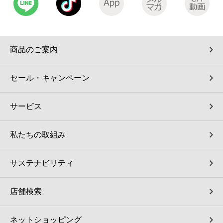
コインランドリー（店舗限定）
保険
セブン‐イレブンの「商品力」
宅配ロッカー（店舗限定）
学び・教育
セブン-イレブンの横顔
商品のご案内
自転車シェアリング（店舗限定）
セブン-イレブンの歴史
セール・キャンペーン
モバイルバッテリーシェアリング（店舗限定）
サービス
モバイルWi-Fiバッテリーシェアリング（店舗限定）
私たちの取組み
荷物預かりサービス「ecbocloakエクボクローク」（店舗限定）
サステナビリティ
パウダースペース ラブン（店舗限定）
店舗検索
ソフトバンクギフト
ネットショッピング