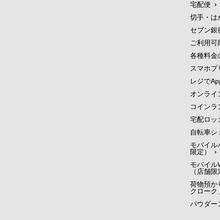
宅配便
切手・は
セブン銀
ご利用可
各種料金
スマホプ
レジでApp
オンライ
コインラ
宅配ロッ
自転車シ
モバイル
限定）
モバイルW
（店舗限
荷物預かり
クローク
パウダー