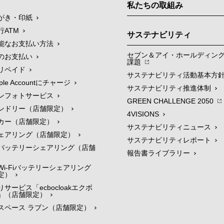
私たちの取組み
がき・印紙
行ATM
サステナビリティ
能なお支払い方法
セブン＆アイ・ホールディン
のお支払い
課題
リペイド
サステナビリティ活動基本方
le Accountにチャージ
サステナビリティ推進体制
ンフォトサービス
GREEN CHALLENGE 2050
ンドリー（店舗限定）
4VISIONS
カー（店舗限定）
サステナビリティニュース
ェアリング（店舗限定）
サステナビリティレポート
バッテリーシェアリング（店舗
報告書ライブラリー
i-Fiバッテリーシェアリング
定）
サービス「ecbocloakエクボ
」（店舗限定）
スペース ラブン（店舗限定）