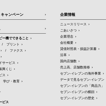
・キャンペーン
企業情報
ニュースリリース
ス
ごあいさつ
企業理念
ピー機でできること
会社概要
/
プリント
貸借対照表・損益計算書
/
ファクス
沿革
国内店舗数
ドサービス
売上高、店舗数推移
振興くじ
セブン‐イレブンの海外事業
ビス
データで見るセブン‐イレブン
学び・教育
セブン‐イレブンの「商品力」
セブン-イレブンの横顔
セブン-イレブンの歴史
ービス