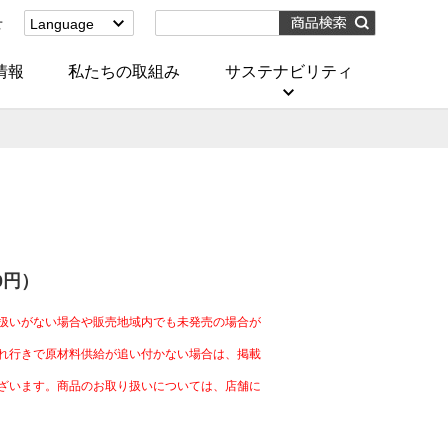
せ
Language
English
(Corporate)
情報
私たちの取組み
サステナビリティ
English
(Services)
中文[繁體字]
(服務)
简体中文(服务)
한국어(서비스)
ภาษาไทย
(บริการ)
00円）
扱いがない場合や販売地域内でも未発売の場合が
れ行きで原材料供給が追い付かない場合は、掲載
ざいます。商品のお取り扱いについては、店舗に