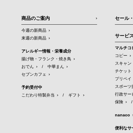
商品のご案内
セール
今週の新商品
サービ
来週の新商品
マルチコ
アレルギー情報・栄養成分
コピー
揚げ物・フランク・焼き鳥
スキャン
おでん
/
中華まん
チケット
セブンカフェ
プリペイ
スポーツ
予約受付中
行政サー
こだわり特製弁当
/
ギフト
保険
/
nanaco
便利なサ