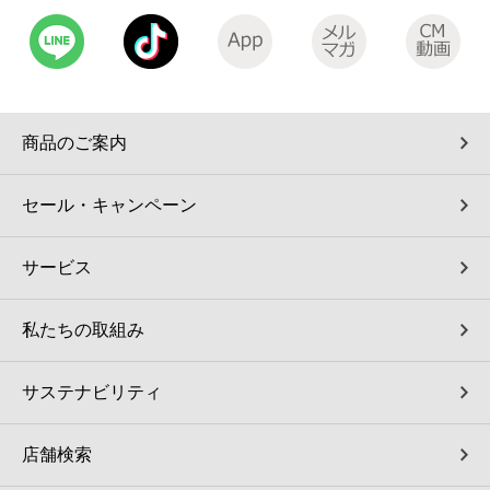
コインランドリー（店舗限定）
保険
セブン‐イレブンの「商品力」
宅配ロッカー（店舗限定）
学び・教育
セブン-イレブンの横顔
商品のご案内
自転車シェアリング（店舗限定）
セブン-イレブンの歴史
セール・キャンペーン
モバイルバッテリーシェアリング（店舗限定）
サービス
モバイルWi-Fiバッテリーシェアリング（店舗限定）
私たちの取組み
荷物預かりサービス「ecbocloakエクボクローク」（店舗限定）
サステナビリティ
パウダースペース ラブン（店舗限定）
店舗検索
ソフトバンクギフト