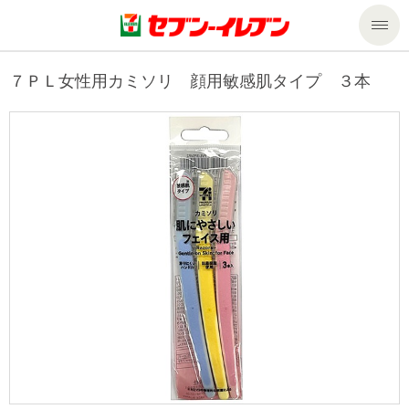
商品のご案内
７ＰＬ女性用カミソリ 顔用敏感肌タイプ ３本
セール・キャンペーン
商品のご案内トップ
今週の新商品
サービス
来週の新商品
企業情報
サービストップ
商品カテゴリ一覧
nanacoトップ
私たちの取組み
企業情報トップ
セブンプレミアム
マルチコピー機でできること
ニュースリリース
サステナビリティ
便利なサービス
食の安全・安心への取組み
マルチコピー機でできることトップ
ごあいさつ
サステナビリティトップ