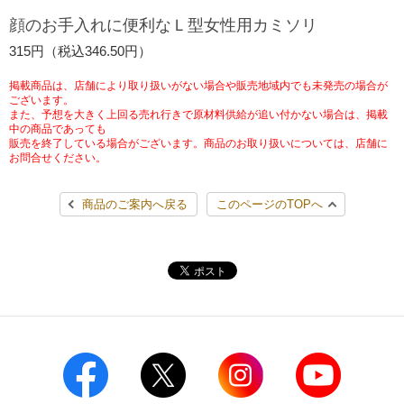
チケットサービス
宅配便
顔のお手入れに便利なＬ型女性用カミソリ
ギフト
コピー
企業理念
セブン＆アイ・ホールディングスの重点課題
315円（税込346.50円）
加盟店オーナー募集
物件募集・購入
セブン‐イレブンでお受取り
セブンチケット
切手・はがき・印紙
プリペイドカード・金券
プリント
会社概要
サステナビリティ活動基本方針
掲載商品は、店舗により取り扱いがない場合や販売地域内でも未発売の場合が
アルバイト情報
採用情報
ございます。
また、予想を大きく上回る売れ行きで原材料供給が追い付かない場合は、掲載
タワーレコード
停電時のサービス停止のお知らせ
チケットぴあ
セブン銀行ATM
ニンテンドー・ダウンロードカード
スキャン
貸借対照表・損益計算書
サステナビリティ推進体制
中の商品であっても
店舗検索
ネットショッピング
販売を終了している場合がございます。商品のお取り扱いについては、店舗に
お問合せください。
お問い合わせ
セブンネットショッピング
イープラス
ご利用可能なお支払い方法
ファクス
沿革
GREEN CHALLENGE 2050
商品のご案内へ戻る
このページのTOPへ
Language
CNプレイガイド
各種料金のお支払い
チケット
国内店舗数
4VISIONS
English (Corporate)
English (Services)
JTB
スマホプリペイド
プリペイドサービス
売上高、店舗数推移
サステナビリティニュース
中文[繁體字](服務)
レジでApple Accountにチャージ
スポーツ振興くじ
セブン‐イレブンの海外事業
简体中文(服务)
サステナビリティレポート
한국어(서비스)
オンラインフォトサービス
行政サービス
データで見るセブン‐イレブン
報告書ライブラリー
ภาษาไทย(บริการ)