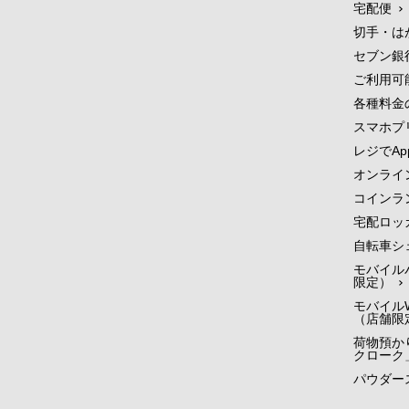
宅配便
切手・は
セブン銀
ご利用可
各種料金
スマホプ
レジでApp
オンライ
コインラ
宅配ロッ
自転車シ
モバイル
限定）
モバイルW
（店舗限
荷物預かり
クローク
パウダー