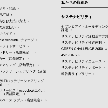
私たちの取組み
がき・印紙
行ATM
サステナビリティ
能なお支払い方法
セブン＆アイ・ホールディン
のお支払い
課題
リペイド
サステナビリティ活動基本方
le Accountにチャージ
サステナビリティ推進体制
ンフォトサービス
GREEN CHALLENGE 2050
ンドリー（店舗限定）
4VISIONS
カー（店舗限定）
サステナビリティニュース
ェアリング（店舗限定）
サステナビリティレポート
バッテリーシェアリング（店舗
報告書ライブラリー
i-Fiバッテリーシェアリング
定）
サービス「ecbocloakエクボ
」（店舗限定）
スペース ラブン（店舗限定）