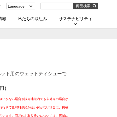
せ
Language
English
(Corporate)
情報
私たちの取組み
サステナビリティ
English
(Services)
中文[繁體字]
(服務)
简体中文(服务)
한국어(서비스)
ภาษาไทย
(บริการ)
ペット用のウェットティシューで
0円）
扱いがない場合や販売地域内でも未発売の場合が
れ行きで原材料供給が追い付かない場合は、掲載
ざいます。商品のお取り扱いについては、店舗に