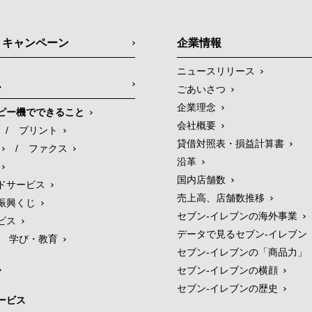
・キャンペーン
企業情報
ニュースリリース
ス
ごあいさつ
企業理念
ピー機でできること
会社概要
/
プリント
貸借対照表・損益計算書
/
ファクス
沿革
国内店舗数
ドサービス
売上高、店舗数推移
振興くじ
セブン‐イレブンの海外事業
ビス
データで見るセブン‐イレブン
学び・教育
セブン‐イレブンの「商品力」
セブン-イレブンの横顔
セブン-イレブンの歴史
ービス