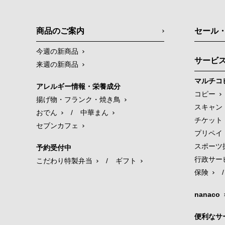
商品のご案内
セール
今週の新商品
サービ
来週の新商品
マルチコ
アレルギー情報・栄養成分
コピー
揚げ物・フランク・焼き鳥
スキャン
おでん
/
中華まん
チケット
セブンカフェ
プリペイ
スポーツ
予約受付中
行政サー
こだわり特製弁当
/
ギフト
保険
/
nanaco
便利なサ