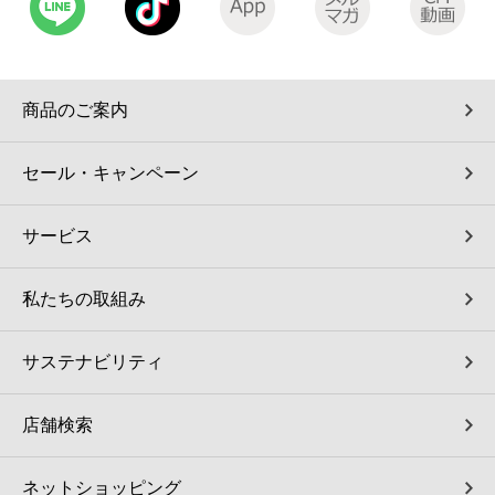
コインランドリー（店舗限定）
保険
セブン‐イレブンの「商品力」
宅配ロッカー（店舗限定）
学び・教育
セブン-イレブンの横顔
商品のご案内
自転車シェアリング（店舗限定）
セブン-イレブンの歴史
セール・キャンペーン
モバイルバッテリーシェアリング（店舗限定）
サービス
モバイルWi-Fiバッテリーシェアリング（店舗限定）
私たちの取組み
荷物預かりサービス「ecbocloakエクボクローク」（店舗限定）
サステナビリティ
パウダースペース ラブン（店舗限定）
店舗検索
ソフトバンクギフト
ネットショッピング