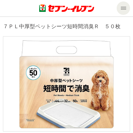
商品のご案内
７ＰＬ中厚型ペットシーツ短時間消臭Ｒ ５０枚
セール・キャンペーン
商品のご案内トップ
今週の新商品
サービス
来週の新商品
企業情報
サービストップ
商品カテゴリ一覧
nanacoトップ
私たちの取組み
企業情報トップ
セブンプレミアム
マルチコピー機でできること
ニュースリリース
サステナビリティ
便利なサービス
食の安全・安心への取組み
マルチコピー機でできることトップ
ごあいさつ
サステナビリティトップ