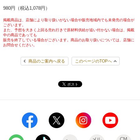
チケットサービス
980円（税込1,078円）
宅配便
ギフト
コピー
企業理念
セブン＆アイ・ホールディングスの重点課題
加盟店オーナー募集
物件募集・購入
掲載商品は、店舗により取り扱いがない場合や販売地域内でも未発売の場合が
セブン‐イレブンでお受取り
セブンチケット
切手・はがき・印紙
ございます。
プリペイドカード・金券
プリント
会社概要
サステナビリティ活動基本方針
また、予想を大きく上回る売れ行きで原材料供給が追い付かない場合は、掲載
アルバイト情報
採用情報
中の商品であっても
販売を終了している場合がございます。商品のお取り扱いについては、店舗に
タワーレコード
停電時のサービス停止のお知らせ
チケットぴあ
セブン銀行ATM
ニンテンドー・ダウンロードカード
スキャン
貸借対照表・損益計算書
サステナビリティ推進体制
お問合せください。
店舗検索
ネットショッピング
お問い合わせ
セブンネットショッピング
イープラス
ご利用可能なお支払い方法
ファクス
商品のご案内へ戻る
このページのTOPへ
沿革
GREEN CHALLENGE 2050
Language
CNプレイガイド
各種料金のお支払い
チケット
国内店舗数
4VISIONS
English (Corporate)
English (Services)
JTB
スマホプリペイド
プリペイドサービス
売上高、店舗数推移
サステナビリティニュース
中文[繁體字](服務)
レジでApple Accountにチャージ
スポーツ振興くじ
セブン‐イレブンの海外事業
简体中文(服务)
サステナビリティレポート
한국어(서비스)
オンラインフォトサービス
行政サービス
データで見るセブン‐イレブン
報告書ライブラリー
ภาษาไทย(บริการ)