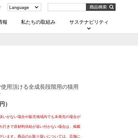
せ
Language
English
(Corporate)
情報
私たちの取組み
サステナビリティ
English
(Services)
中文[繁體字]
(服務)
简体中文(服务)
한국어(서비스)
ภาษาไทย
(บริการ)
ご使用頂ける全成長段階用の猫用
です
0円）
扱いがない場合や販売地域内でも未発売の場合が
れ行きで原材料供給が追い付かない場合は、掲載
ざいます。商品のお取り扱いについては、店舗に