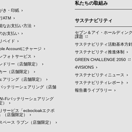
私たちの取組み
がき・印紙
行ATM
サステナビリティ
能なお支払い方法
セブン＆アイ・ホールディン
のお支払い
課題
リペイド
サステナビリティ活動基本方
le Accountにチャージ
サステナビリティ推進体制
ンフォトサービス
GREEN CHALLENGE 2050
ンドリー（店舗限定）
4VISIONS
カー（店舗限定）
サステナビリティニュース
ェアリング（店舗限定）
サステナビリティレポート
バッテリーシェアリング（店舗
報告書ライブラリー
i-Fiバッテリーシェアリング
定）
サービス「ecbocloakエクボ
」（店舗限定）
スペース ラブン（店舗限定）