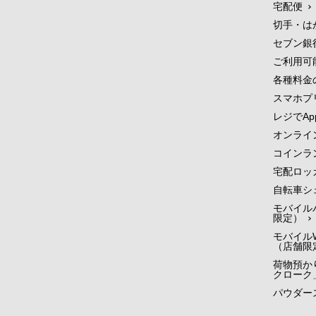
宅配便
切手・は
セブン銀
ご利用可
各種料金
スマホプ
レジでApp
オンライ
コインラ
宅配ロッ
自転車シ
モバイル
限定）
モバイルW
（店舗限
荷物預かり
クローク
パウダー