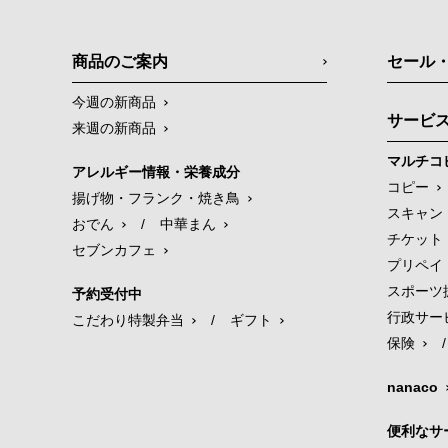
商品のご案内
セール
今週の新商品
サービ
来週の新商品
マルチコ
アレルギー情報・栄養成分
コピー
揚げ物・フランク・焼き鳥
スキャン
おでん
/
中華まん
チケット
セブンカフェ
プリペイ
スポーツ
予約受付中
行政サー
こだわり特製弁当
/
ギフト
保険
/
nanaco
便利なサ