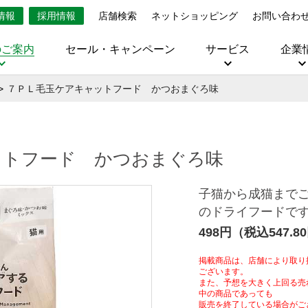
情報
採用情報
店舗検索
ネットショッピング
お問い合わ
のご案内
セール・キャンペーン
サービス
企業
７ＰＬ毛玉ケアキャットフード かつおまぐろ味
ットフード かつおまぐろ味
子猫から成猫まで
のドライフード
498円（税込547.8
掲載商品は、店舗により取り
ございます。
また、予想を大きく上回る売
中の商品であっても
販売を終了している場合がご