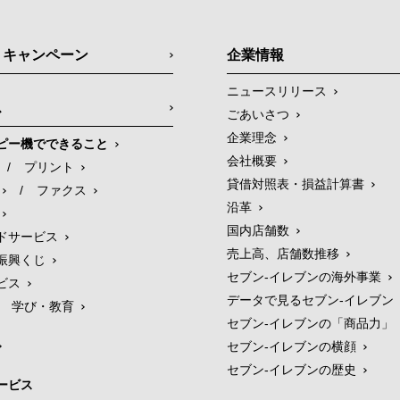
・キャンペーン
企業情報
ニュースリリース
ス
ごあいさつ
企業理念
ピー機でできること
会社概要
/
プリント
貸借対照表・損益計算書
/
ファクス
沿革
国内店舗数
ドサービス
売上高、店舗数推移
振興くじ
セブン‐イレブンの海外事業
ビス
データで見るセブン‐イレブン
学び・教育
セブン‐イレブンの「商品力」
セブン-イレブンの横顔
セブン-イレブンの歴史
ービス