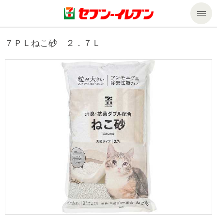
商品のご案内
７ＰＬねこ砂 ２．７Ｌ
セール・キャンペーン
商品のご案内トップ
今週の新商品
サービス
来週の新商品
企業情報
サービストップ
商品カテゴリ一覧
nanacoトップ
私たちの取組み
企業情報トップ
セブンプレミアム
マルチコピー機でできること
ニュースリリース
サステナビリティ
便利なサービス
食の安全・安心への取組み
マルチコピー機でできることトップ
ごあいさつ
サステナビリティトップ