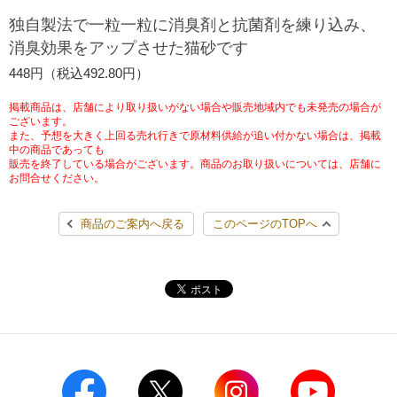
チケットサービス
宅配便
独自製法で一粒一粒に消臭剤と抗菌剤を練り込み、
ギフト
コピー
企業理念
セブン＆アイ・ホールディングスの重点課題
消臭効果をアップさせた猫砂です
加盟店オーナー募集
物件募集・購入
セブン‐イレブンでお受取り
セブンチケット
切手・はがき・印紙
448円（税込492.80円）
プリペイドカード・金券
プリント
会社概要
サステナビリティ活動基本方針
アルバイト情報
採用情報
掲載商品は、店舗により取り扱いがない場合や販売地域内でも未発売の場合が
タワーレコード
停電時のサービス停止のお知らせ
チケットぴあ
セブン銀行ATM
ございます。
ニンテンドー・ダウンロードカード
スキャン
貸借対照表・損益計算書
サステナビリティ推進体制
また、予想を大きく上回る売れ行きで原材料供給が追い付かない場合は、掲載
店舗検索
ネットショッピング
中の商品であっても
お問い合わせ
販売を終了している場合がございます。商品のお取り扱いについては、店舗に
セブンネットショッピング
イープラス
ご利用可能なお支払い方法
ファクス
沿革
GREEN CHALLENGE 2050
お問合せください。
Language
CNプレイガイド
各種料金のお支払い
チケット
商品のご案内へ戻る
このページのTOPへ
国内店舗数
4VISIONS
English (Corporate)
English (Services)
JTB
スマホプリペイド
プリペイドサービス
売上高、店舗数推移
サステナビリティニュース
中文[繁體字](服務)
レジでApple Accountにチャージ
スポーツ振興くじ
セブン‐イレブンの海外事業
简体中文(服务)
サステナビリティレポート
한국어(서비스)
オンラインフォトサービス
行政サービス
データで見るセブン‐イレブン
報告書ライブラリー
ภาษาไทย(บริการ)