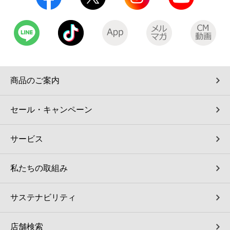
コインランドリー（店舗限定）
保険
セブン‐イレブンの「商品力」
宅配ロッカー（店舗限定）
学び・教育
セブン-イレブンの横顔
自転車シェアリング（店舗限定）
セブン-イレブンの歴史
商品のご案内
モバイルバッテリーシェアリング（店舗限定）
セール・キャンペーン
モバイルWi-Fiバッテリーシェアリング（店舗限定）
サービス
荷物預かりサービス「ecbocloakエクボクローク」（店舗限定）
私たちの取組み
パウダースペース ラブン（店舗限定）
サステナビリティ
ソフトバンクギフト
店舗検索