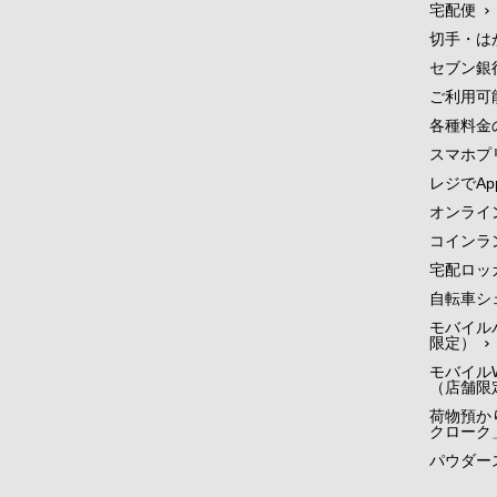
宅配便
切手・は
セブン銀
ご利用可
各種料金
スマホプ
レジでApp
オンライ
コインラ
宅配ロッ
自転車シ
モバイル
限定）
モバイルW
（店舗限
荷物預かり
クローク
パウダー