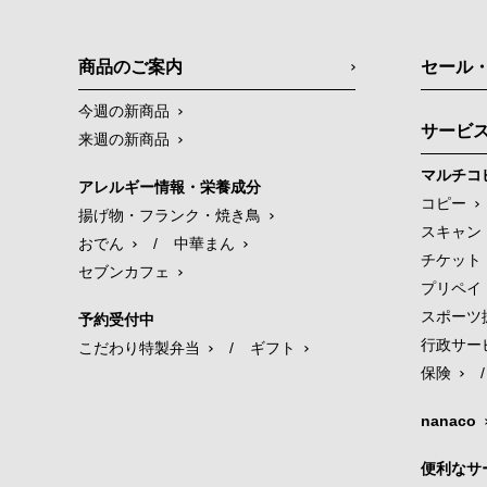
商品のご案内
セール
今週の新商品
サービ
来週の新商品
マルチコ
アレルギー情報・栄養成分
コピー
揚げ物・フランク・焼き鳥
スキャン
おでん
/
中華まん
チケット
セブンカフェ
プリペイ
スポーツ
予約受付中
行政サー
こだわり特製弁当
/
ギフト
保険
/
nanaco
便利なサ