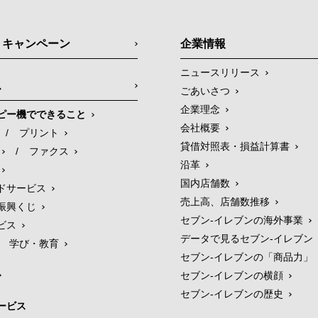
・キャンペーン
企業情報
ニュースリリース
ス
ごあいさつ
企業理念
ピー機でできること
会社概要
/
プリント
貸借対照表・損益計算書
/
ファクス
沿革
国内店舗数
ドサービス
売上高、店舗数推移
振興くじ
セブン‐イレブンの海外事業
ビス
データで見るセブン‐イレブン
学び・教育
セブン‐イレブンの「商品力」
セブン-イレブンの横顔
セブン-イレブンの歴史
ービス