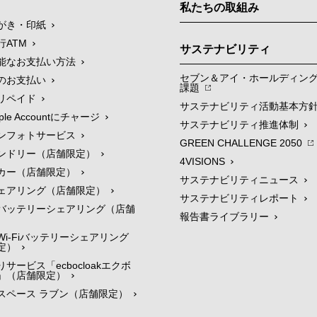
私たちの取組み
がき・印紙
行ATM
サステナビリティ
能なお支払い方法
セブン＆アイ・ホールディン
のお支払い
課題
リペイド
サステナビリティ活動基本方
le Accountにチャージ
サステナビリティ推進体制
ンフォトサービス
GREEN CHALLENGE 2050
ンドリー（店舗限定）
4VISIONS
カー（店舗限定）
サステナビリティニュース
ェアリング（店舗限定）
サステナビリティレポート
バッテリーシェアリング（店舗
報告書ライブラリー
i-Fiバッテリーシェアリング
定）
サービス「ecbocloakエクボ
」（店舗限定）
スペース ラブン（店舗限定）