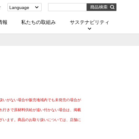
せ
Language
English
(Corporate)
情報
私たちの取組み
サステナビリティ
English
(Services)
中文[繁體字]
(服務)
简体中文(服务)
한국어(서비스)
ภาษาไทย
(บริการ)
）
扱いがない場合や販売地域内でも未発売の場合が
れ行きで原材料供給が追い付かない場合は、掲載
ざいます。商品のお取り扱いについては、店舗に