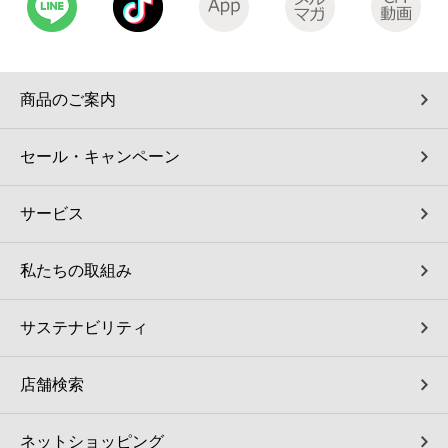
コインランドリー（店舗限定）
保険
セブン‐イレブンの「商品力」
宅配ロッカー（店舗限定）
学び・教育
セブン-イレブンの横顔
商品のご案内
自転車シェアリング（店舗限定）
セブン-イレブンの歴史
セール・キャンペーン
モバイルバッテリーシェアリング（店舗限定）
サービス
モバイルWi-Fiバッテリーシェアリング（店舗限定）
私たちの取組み
荷物預かりサービス「ecbocloakエクボクローク」（店舗限定）
サステナビリティ
パウダースペース ラブン（店舗限定）
店舗検索
ソフトバンクギフト
ネットショッピング