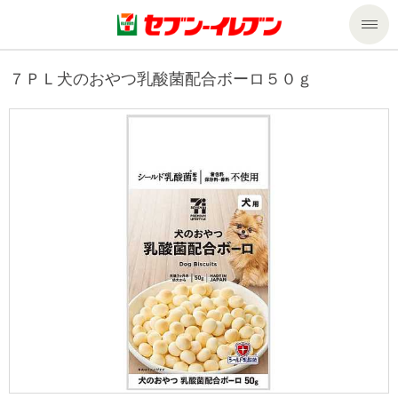
商品のご案内
７ＰＬ犬のおやつ乳酸菌配合ボーロ５０ｇ
セール・キャンペーン
商品のご案内トップ
今週の新商品
サービス
来週の新商品
企業情報
サービストップ
商品カテゴリ一覧
nanacoトップ
私たちの取組み
企業情報トップ
セブンプレミアム
マルチコピー機でできること
ニュースリリース
サステナビリティ
便利なサービス
食の安全・安心への取組み
マルチコピー機でできることトップ
ごあいさつ
サステナビリティトップ