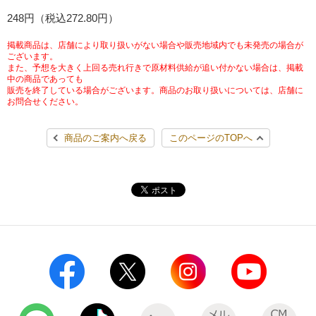
チケットサービス
248円（税込272.80円）
宅配便
ギフト
コピー
企業理念
セブン＆アイ・ホールディングスの重点課題
加盟店オーナー募集
物件募集・購入
掲載商品は、店舗により取り扱いがない場合や販売地域内でも未発売の場合が
セブン‐イレブンでお受取り
セブンチケット
切手・はがき・印紙
ございます。
プリペイドカード・金券
プリント
会社概要
サステナビリティ活動基本方針
また、予想を大きく上回る売れ行きで原材料供給が追い付かない場合は、掲載
アルバイト情報
採用情報
中の商品であっても
販売を終了している場合がございます。商品のお取り扱いについては、店舗に
タワーレコード
停電時のサービス停止のお知らせ
チケットぴあ
セブン銀行ATM
ニンテンドー・ダウンロードカード
スキャン
貸借対照表・損益計算書
サステナビリティ推進体制
お問合せください。
店舗検索
ネットショッピング
お問い合わせ
セブンネットショッピング
イープラス
ご利用可能なお支払い方法
ファクス
商品のご案内へ戻る
このページのTOPへ
沿革
GREEN CHALLENGE 2050
Language
CNプレイガイド
各種料金のお支払い
チケット
国内店舗数
4VISIONS
English (Corporate)
English (Services)
JTB
スマホプリペイド
プリペイドサービス
売上高、店舗数推移
サステナビリティニュース
中文[繁體字](服務)
レジでApple Accountにチャージ
スポーツ振興くじ
セブン‐イレブンの海外事業
简体中文(服务)
サステナビリティレポート
한국어(서비스)
オンラインフォトサービス
行政サービス
データで見るセブン‐イレブン
報告書ライブラリー
ภาษาไทย(บริการ)