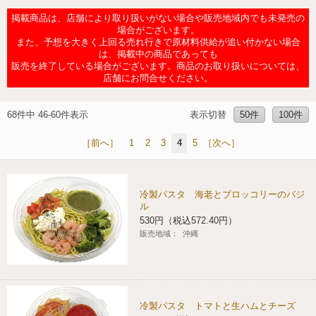
チケットサービス
宅配便
掲載商品は、店舗により取り扱いがない場合や販売地域内でも未発売の
ギフト
コピー
企業理念
セブン＆アイ・ホールディングスの重点課題
場合がございます。
また、予想を大きく上回る売れ行きで原材料供給が追い付かない場合
加盟店オーナー募集
物件募集・購入
は、掲載中の商品であっても
セブン‐イレブンでお受取り
セブンチケット
切手・はがき・印紙
プリペイドカード・金券
プリント
会社概要
サステナビリティ活動基本方針
販売を終了している場合がございます。商品のお取り扱いについては、
アルバイト情報
採用情報
店舗にお問合せください。
タワーレコード
停電時のサービス停止のお知らせ
チケットぴあ
セブン銀行ATM
ニンテンドー・ダウンロードカード
スキャン
貸借対照表・損益計算書
サステナビリティ推進体制
店舗検索
ネットショッピング
68件中 46-60件表示
表示切替
50件
100件
お問い合わせ
セブンネットショッピング
イープラス
ご利用可能なお支払い方法
ファクス
沿革
GREEN CHALLENGE 2050
［前へ］
1
2
3
4
5
［次へ］
Language
CNプレイガイド
各種料金のお支払い
チケット
国内店舗数
4VISIONS
English (Corporate)
冷製パスタ 海老とブロッコリーのバジ
ル
English (Services)
JTB
スマホプリペイド
プリペイドサービス
売上高、店舗数推移
サステナビリティニュース
530円（税込572.40円）
中文[繁體字](服務)
販売地域：
沖縄
レジでApple Accountにチャージ
スポーツ振興くじ
セブン‐イレブンの海外事業
简体中文(服务)
サステナビリティレポート
한국어(서비스)
オンラインフォトサービス
行政サービス
データで見るセブン‐イレブン
報告書ライブラリー
冷製パスタ トマトと生ハムとチーズ
ภาษาไทย(บริการ)