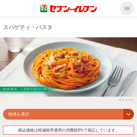
商品のご案内
スパゲティ・パスタ
セール・キャンペーン
商品のご案内トップ
今週の新商品
サービス
来週の新商品
企業情報
サービストップ
商品カテゴリ一覧
nanacoトップ
私たちの取組み
企業情報トップ
セブンプレミアム
マルチコピー機でできること
ニュースリリース
サステナビリティ
地域を選択
便利なサービス
食の安全・安心への取組み
マルチコピー機でできることトップ
ごあいさつ
サステナビリティトップ
税込価格は軽減税率適用の消費税8%で表記しています。