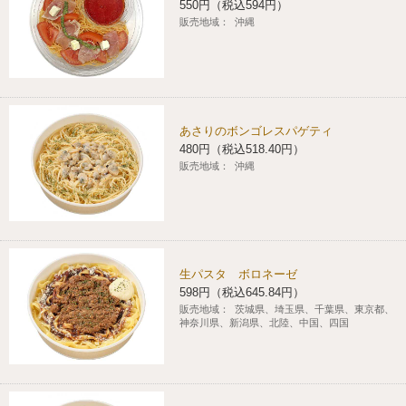
550円（税込594円）
コインランドリー（店舗限定）
販売地域：
沖縄
保険
セブン‐イレブンの「商品力」
宅配ロッカー（店舗限定）
学び・教育
セブン-イレブンの横顔
自転車シェアリング（店舗限定）
セブン-イレブンの歴史
あさりのボンゴレスパゲティ
480円（税込518.40円）
販売地域：
沖縄
モバイルバッテリーシェアリング（店舗限定）
モバイルWi-Fiバッテリーシェアリング（店舗限定）
生パスタ ボロネーゼ
荷物預かりサービス「ecbocloakエクボクローク」（店舗限定）
598円（税込645.84円）
販売地域：
茨城県、埼玉県、千葉県、東京都、
神奈川県、新潟県、北陸、中国、四国
パウダースペース ラブン（店舗限定）
ソフトバンクギフト