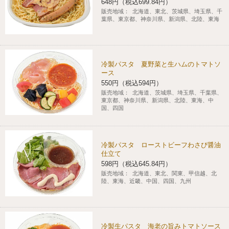
648円（税込699.84円）
販売地域：
北海道、東北、茨城県、埼玉県、千
葉県、東京都、神奈川県、新潟県、北陸、東海
冷製パスタ 夏野菜と生ハムのトマトソ
ース
550円（税込594円）
販売地域：
北海道、茨城県、埼玉県、千葉県、
東京都、神奈川県、新潟県、北陸、東海、中
国、四国
冷製パスタ ローストビーフわさび醤油
仕立て
598円（税込645.84円）
販売地域：
北海道、東北、関東、甲信越、北
陸、東海、近畿、中国、四国、九州
冷製生パスタ 海老の旨みトマトソース