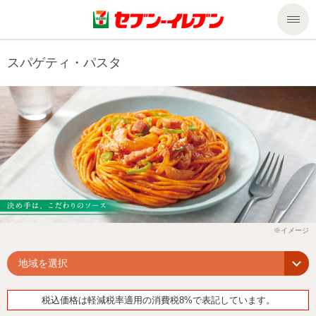
商品のご案内
スパゲティ・パスタ
セール・キャンペーン
商品のご案内トップ
今週の新商品
サービス
来週の新商品
企業情報
サービストップ
商品カテゴリ一覧
nanacoトップ
私たちの取組み
企業情報トップ
セブンプレミアム
マルチコピー機でできること
ニュースリリース
サステナビリティ
地域を選択
便利なサービス
食の安全・安心への取組み
マルチコピー機でできることトップ
ごあいさつ
サステナビリティトップ
税込価格は軽減税率適用の消費税8%で表記しています。