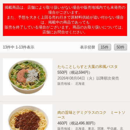
チケットサービス
宅配便
掲載商品は、店舗により取り扱いがない場合や販売地域内でも未発売の
ギフト
コピー
企業理念
セブン＆アイ・ホールディングスの重点課題
場合がございます。
また、予想を大きく上回る売れ行きで原材料供給が追い付かない場合
加盟店オーナー募集
物件募集・購入
は、掲載中の商品であっても
セブン‐イレブンでお受取り
セブンチケット
切手・はがき・印紙
プリペイドカード・金券
プリント
会社概要
サステナビリティ活動基本方針
販売を終了している場合がございます。商品のお取り扱いについては、
アルバイト情報
採用情報
店舗にお問合せください。
タワーレコード
停電時のサービス停止のお知らせ
チケットぴあ
セブン銀行ATM
ニンテンドー・ダウンロードカード
スキャン
貸借対照表・損益計算書
サステナビリティ推進体制
店舗検索
ネットショッピング
13件中 1-13件表示
表示切替
15件
50件
お問い合わせ
セブンネットショッピング
イープラス
ご利用可能なお支払い方法
ファクス
沿革
GREEN CHALLENGE 2050
Language
たらことしらすと大葉の和風パスタ
CNプレイガイド
各種料金のお支払い
550円（税込594円）
チケット
国内店舗数
4VISIONS
English (Corporate)
2026年08月04日（火）以降順次発売
販売地域：
北海道
English (Services)
JTB
スマホプリペイド
プリペイドサービス
売上高、店舗数推移
サステナビリティニュース
中文[繁體字](服務)
レジでApple Accountにチャージ
スポーツ振興くじ
セブン‐イレブンの海外事業
简体中文(服务)
サステナビリティレポート
肉の旨味とデミグラスのコク ミートソ
한국어(서비스)
ース
オンラインフォトサービス
行政サービス
データで見るセブン‐イレブン
報告書ライブラリー
460円（税込496.80円）
ภาษาไทย(บริการ)
販売地域：
北海道、東北、関東、甲信越、北