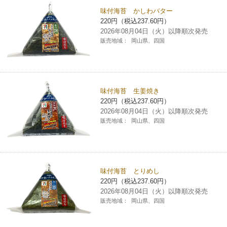
味付海苔 かしわバター
コインランドリー（店舗限定）
保険
セブン‐イレブンの「商品力」
220円（税込237.60円）
2026年08月04日（火）以降順次発売
宅配ロッカー（店舗限定）
販売地域：
岡山県、四国
学び・教育
セブン-イレブンの横顔
自転車シェアリング（店舗限定）
セブン-イレブンの歴史
味付海苔 生姜焼き
モバイルバッテリーシェアリング（店舗限定）
220円（税込237.60円）
2026年08月04日（火）以降順次発売
販売地域：
岡山県、四国
モバイルWi-Fiバッテリーシェアリング（店舗限定）
荷物預かりサービス「ecbocloakエクボクローク」（店舗限定）
味付海苔 とりめし
220円（税込237.60円）
パウダースペース ラブン（店舗限定）
2026年08月04日（火）以降順次発売
販売地域：
岡山県、四国
ソフトバンクギフト