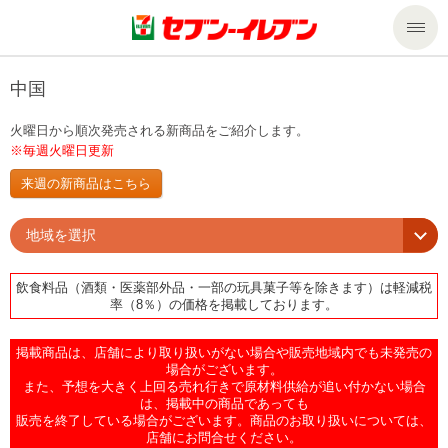
商品のご案内
中国
火曜日から順次発売される新商品をご紹介します。
セール・キャンペーン
商品のご案内トップ
※毎週火曜日更新
来週の新商品はこちら
今週の新商品
サービス
地域を選択
来週の新商品
企業情報
サービストップ
飲食料品（酒類・医薬部外品・一部の玩具菓子等を除きます）は軽減税
率（8％）の価格を掲載しております。
商品カテゴリ一覧
nanacoトップ
私たちの取組み
企業情報トップ
掲載商品は、店舗により取り扱いがない場合や販売地域内でも未発売の
セブンプレミアム
マルチコピー機でできること
ニュースリリース
サステナビリティ
場合がございます。
また、予想を大きく上回る売れ行きで原材料供給が追い付かない場合
は、掲載中の商品であっても
便利なサービス
食の安全・安心への取組み
マルチコピー機でできることトップ
販売を終了している場合がございます。商品のお取り扱いについては、
ごあいさつ
サステナビリティトップ
店舗にお問合せください。