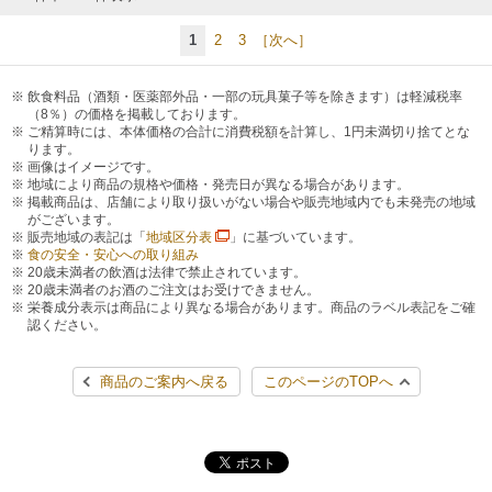
1
2
3
［次へ］
飲食料品（酒類・医薬部外品・一部の玩具菓子等を除きます）は軽減税率
（8％）の価格を掲載しております。
ご精算時には、本体価格の合計に消費税額を計算し、1円未満切り捨てとな
ります。
画像はイメージです。
地域により商品の規格や価格・発売日が異なる場合があります。
掲載商品は、店舗により取り扱いがない場合や販売地域内でも未発売の地域
がございます。
販売地域の表記は「
地域区分表
」に基づいています。
食の安全・安心への取り組み
20歳未満者の飲酒は法律で禁止されています。
20歳未満者のお酒のご注文はお受けできません。
栄養成分表示は商品により異なる場合があります。商品のラベル表記をご確
認ください。
商品のご案内へ戻る
このページのTOPへ