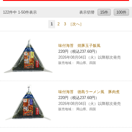
チケットサービス
宅配便
ギフト
コピー
企業理念
セブン＆アイ・ホールディングスの重点課題
122件中 1-50件表示
表示切替
15件
100件
加盟店オーナー募集
物件募集・購入
セブン‐イレブンでお受取り
セブンチケット
切手・はがき・印紙
1
2
3
［次へ］
プリペイドカード・金券
プリント
会社概要
サステナビリティ活動基本方針
アルバイト情報
採用情報
タワーレコード
停電時のサービス停止のお知らせ
チケットぴあ
セブン銀行ATM
ニンテンドー・ダウンロードカード
スキャン
貸借対照表・損益計算書
サステナビリティ推進体制
味付海苔 焼豚玉子飯風
店舗検索
ネットショッピング
220円（税込237.60円）
お問い合わせ
セブンネットショッピング
イープラス
ご利用可能なお支払い方法
2026年08月04日（火）以降順次発売
ファクス
沿革
GREEN CHALLENGE 2050
販売地域：
岡山県、四国
Language
CNプレイガイド
各種料金のお支払い
チケット
国内店舗数
4VISIONS
English (Corporate)
English (Services)
JTB
スマホプリペイド
プリペイドサービス
売上高、店舗数推移
味付海苔 徳島ラーメン風 豚肉煮
サステナビリティニュース
中文[繁體字](服務)
220円（税込237.60円）
2026年08月04日（火）以降順次発売
レジでApple Accountにチャージ
スポーツ振興くじ
セブン‐イレブンの海外事業
简体中文(服务)
サステナビリティレポート
販売地域：
岡山県、四国
한국어(서비스)
オンラインフォトサービス
行政サービス
データで見るセブン‐イレブン
報告書ライブラリー
ภาษาไทย(บริการ)