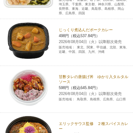
埼玉県、千葉県、東京都、神奈川県、山梨県、
長野県、東海、近畿、鳥取県、島根県、岡山
県、広島県、四国
じっくり煮込んだポークカレー
498円（税込537.84円）
2026年08月04日（火）以降順次発売
販売地域：
東北、関東、甲信越、北陸、東海、
近畿、中国、四国、九州、沖縄
甘酢タレの唐揚げ丼 ゆかり入タルタル
ソース
598円（税込645.84円）
2026年08月04日（火）以降順次発売
販売地域：
鳥取県、島根県、広島県、山口県
エリックサウス監修 ２種スパイスカレ
ー