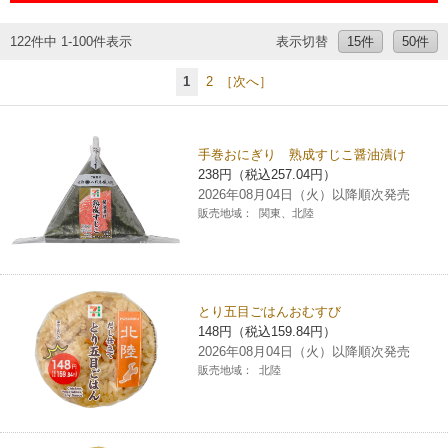
チケットサービス
宅配便
ギフト
コピー
企業理念
セブン＆アイ・ホールディングスの重点課題
122件中 1-100件表示
表示切替
15件
50件
加盟店オーナー募集
物件募集・購入
セブン‐イレブンでお受取り
セブンチケット
切手・はがき・印紙
1
2
［次へ］
プリペイドカード・金券
プリント
会社概要
サステナビリティ活動基本方針
アルバイト情報
採用情報
タワーレコード
停電時のサービス停止のお知らせ
チケットぴあ
セブン銀行ATM
ニンテンドー・ダウンロードカード
スキャン
貸借対照表・損益計算書
サステナビリティ推進体制
手巻おにぎり 熟成すじこ醤油漬け
店舗検索
ネットショッピング
238円（税込257.04円）
お問い合わせ
セブンネットショッピング
イープラス
ご利用可能なお支払い方法
2026年08月04日（火）以降順次発売
ファクス
沿革
GREEN CHALLENGE 2050
販売地域：
関東、北陸
Language
CNプレイガイド
各種料金のお支払い
チケット
国内店舗数
4VISIONS
English (Corporate)
English (Services)
JTB
スマホプリペイド
プリペイドサービス
売上高、店舗数推移
とり五目ごはんおむすび
サステナビリティニュース
中文[繁體字](服務)
148円（税込159.84円）
2026年08月04日（火）以降順次発売
レジでApple Accountにチャージ
スポーツ振興くじ
セブン‐イレブンの海外事業
简体中文(服务)
サステナビリティレポート
販売地域：
北陸
한국어(서비스)
オンラインフォトサービス
行政サービス
データで見るセブン‐イレブン
報告書ライブラリー
ภาษาไทย(บริการ)