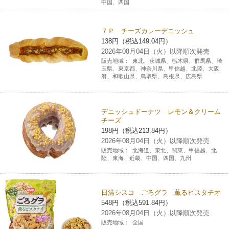
中国、四国
７Ｐ チーズカレーデニッシュ
138円（税込149.04円）
2026年08月04日（火）以降順次発売
販売地域：
東北、茨城県、栃木県、群馬県、埼
玉県、東京都、神奈川県、甲信越、北陸、大阪
府、和歌山県、鳥取県、島根県、広島県
デニッシュドーナツ レモン＆クリーム
チーズ
198円（税込213.84円）
2026年08月04日（火）以降順次発売
販売地域：
北海道、東北、関東、甲信越、北
陸、東海、近畿、中国、四国、九州
日清シスコ ごろグラ 薫るピスタチオ
548円（税込591.84円）
2026年08月04日（火）以降順次発売
販売地域：
全国