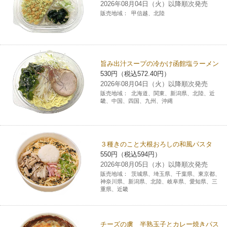
2026年08月04日（火）以降順次発売
販売地域：
甲信越、北陸
旨み出汁スープの冷かけ函館塩ラーメン
530円（税込572.40円）
2026年08月04日（火）以降順次発売
販売地域：
北海道、関東、新潟県、北陸、近
畿、中国、四国、九州、沖縄
３種きのこと大根おろしの和風パスタ
550円（税込594円）
2026年08月05日（水）以降順次発売
販売地域：
茨城県、埼玉県、千葉県、東京都、
神奈川県、新潟県、北陸、岐阜県、愛知県、三
重県、近畿
チーズの虜 半熟玉子とカレー焼きパス