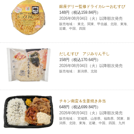
銀座デリー監修ドライカレーおむすび
コインランドリー（店舗限定）
保険
セブン‐イレブンの「商品力」
148円（税込159.84円）
2026年08月04日（火）以降順次発売
宅配ロッカー（店舗限定）
販売地域：
東北、関東、甲信越、北陸、東海、
学び・教育
セブン-イレブンの横顔
近畿、中国、四国
自転車シェアリング（店舗限定）
セブン-イレブンの歴史
だしむすび アジみりん干し
モバイルバッテリーシェアリング（店舗限定）
158円（税込170.64円）
2026年08月04日（火）以降順次発売
販売地域：
新潟県、北陸
モバイルWi-Fiバッテリーシェアリング（店舗限定）
荷物預かりサービス「ecbocloakエクボクローク」（店舗限定）
チキン南蛮＆生姜焼き弁当
648円（税込699.84円）
パウダースペース ラブン（店舗限定）
2026年08月04日（火）以降順次発売
販売地域：
宮城県、山形県、福島県、関東、新
潟県、北陸、東海、近畿、中国、四国、九州
ソフトバンクギフト