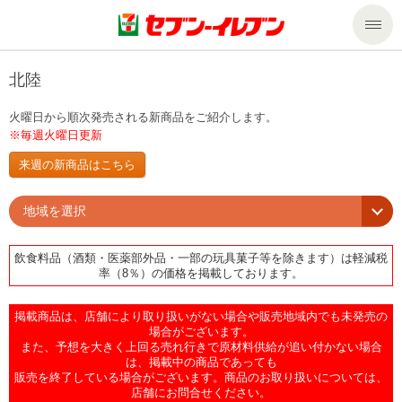
商品のご案内
北陸
火曜日から順次発売される新商品をご紹介します。
セール・キャンペーン
商品のご案内トップ
※毎週火曜日更新
来週の新商品はこちら
今週の新商品
サービス
地域を選択
来週の新商品
企業情報
サービストップ
飲食料品（酒類・医薬部外品・一部の玩具菓子等を除きます）は軽減税
率（8％）の価格を掲載しております。
商品カテゴリ一覧
nanacoトップ
私たちの取組み
企業情報トップ
掲載商品は、店舗により取り扱いがない場合や販売地域内でも未発売の
セブンプレミアム
マルチコピー機でできること
ニュースリリース
サステナビリティ
場合がございます。
また、予想を大きく上回る売れ行きで原材料供給が追い付かない場合
は、掲載中の商品であっても
便利なサービス
食の安全・安心への取組み
マルチコピー機でできることトップ
販売を終了している場合がございます。商品のお取り扱いについては、
ごあいさつ
サステナビリティトップ
店舗にお問合せください。