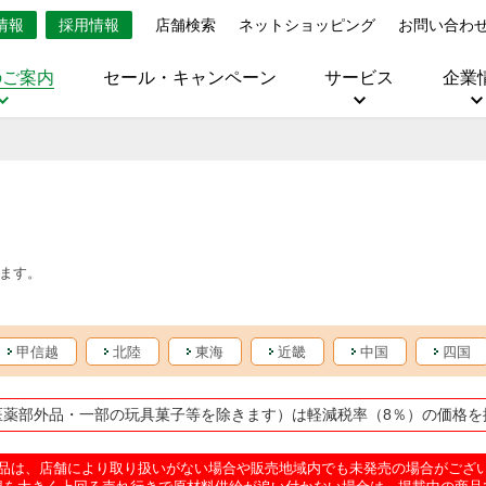
情報
採用情報
店舗検索
ネットショッピング
お問い合わ
のご案内
セール・キャンペーン
サービス
企業
ます。
甲信越
北陸
東海
近畿
中国
四国
医薬部外品・一部の玩具菓子等を除きます）は軽減税率（8％）の価格を
品は、店舗により取り扱いがない場合や販売地域内でも未発売の場合がござ