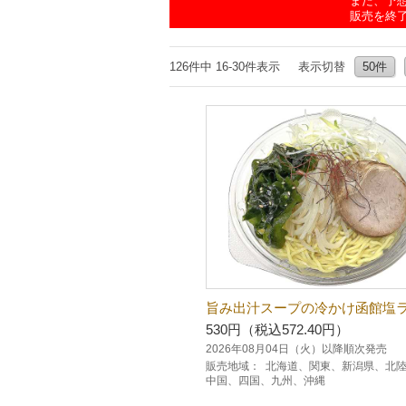
また、予
販売を終
126件中 16-30件表示
表示切替
50件
旨み出汁スープの冷かけ函館塩
530円（税込572.40円）
2026年08月04日（火）以降順次発売
販売地域：
北海道、関東、新潟県、北
中国、四国、九州、沖縄