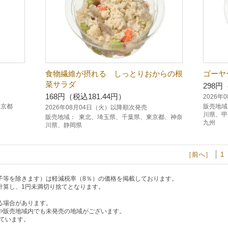
食物繊維が摂れる しっとりおからの根
ゴーヤ
菜サラダ
298円
168円（税込181.44円）
2026
東京都
販売地域
2026年08月04日（火）以降順次発売
川県、甲
販売地域：
東北、埼玉県、千葉県、東京都、神奈
九州
川県、静岡県
［前へ］
1
子等を除きます）は軽減税率（8％）の価格を掲載しております。
計算し、1円未満切り捨てとなります。
る場合があります。
や販売地域内でも未発売の地域がございます。
ています。