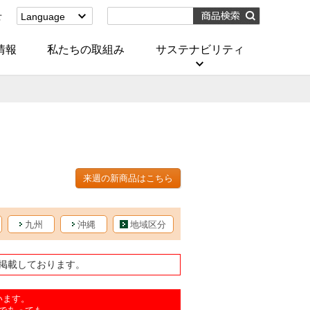
せ
Language
English
(Corporate)
情報
私たちの取組み
サステナビリティ
English
(Services)
中文[繁體字]
(服務)
简体中文(服务)
한국어(서비스)
ภาษาไทย
(บริการ)
来週の新商品はこちら
九州
沖縄
地域区分
掲載しております。
います。