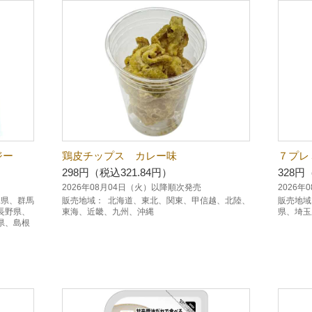
ジー
鶏皮チップス カレー味
７プ
298円（税込321.84円）
328円
2026年08月04日（火）以降順次発売
2026
木県、群馬
販売地域：
北海道、東北、関東、甲信越、北陸、
販売地域
長野県、
東海、近畿、九州、沖縄
県、埼玉
県、島根