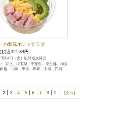
ーの和風ポテトサラダ
（税込321.84円）
年08月04日（火）以降順次発売
：
東北、埼玉県、千葉県、東京都、神奈
信越、北陸、東海、近畿、中国、四国、
2
3
4
5
6
7
8
9
［次へ］