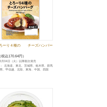
ろーり４種の チーズハンバー
（税込170.64円）
年08月04日（火）以降順次発売
：
北海道、東北、茨城県、栃木県、群馬
県、甲信越、北陸、東海、中国、四国