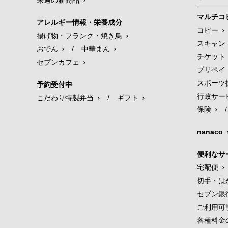
来週の新商品
マルチコ
アレルギー情報・栄養成分
コピー
揚げ物・フランク・焼き鳥
スキャン
おでん
/
中華まん
チケット
セブンカフェ
プリペイ
スポーツ
予約受付中
行政サー
こだわり特製弁当
/
ギフト
保険
/
nanaco
便利なサ
宅配便
切手・は
セブン銀
ご利用可
各種料金