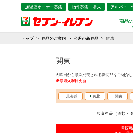
加盟店オーナー募集
物件募集・購入
アルバイト
商品
トップ
商品のご案内
今週の新商品
関東
関東
火曜日から順次発売される新商品をご紹介し
※毎週火曜日更新
北海道
東北
関東
飲食料品（酒類・
掲載商