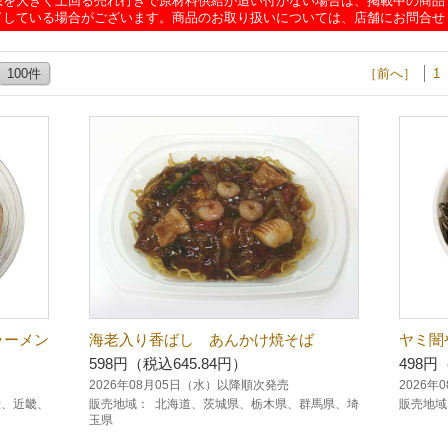
想を大きく上回る売れ行きで原材料供給が追い付かない場合は、掲載中の商品
了している場合がございます。商品のお取り扱いについては、店舗にお問合せ
100件
［前へ］
1
ラーメン
海老入り香ばし あんかけ焼そば
ヤミ闇
598円（税込645.84円）
498円
2026年08月05日（水）以降順次発売
2026
陸、近畿、
販売地域：
北海道、茨城県、栃木県、群馬県、埼
販売地域
玉県