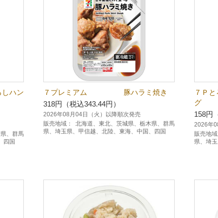
しハン
７プレミアム 豚ハラミ焼き
７Ｐと
グ
318円（税込343.44円）
158円
2026年08月04日（火）以降順次発売
販売地域：
北海道、東北、茨城県、栃木県、群馬
2026
県、埼玉県、甲信越、北陸、東海、中国、四国
木県、群馬
販売地域
、四国
県、埼玉