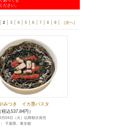
であっても
ください。
2
3
4
5
6
7
8
9
［次へ］
やみつき イカ墨パスタ
（税込537.84円）
年08月04日（火）以降順次発売
：
千葉県、東京都