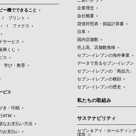
ごあいさつ
企業理念
ピー機でできること
会社概要
/
プリント
貸借対照表・損益計算書
/
ファクス
沿革
国内店舗数
ドサービス
売上高、店舗数推移
振興くじ
セブン‐イレブンの海外事業
ビス
データで見るセブン‐イレブン
学び・教育
セブン‐イレブンの「商品力」
セブン-イレブンの横顔
セブン-イレブンの歴史
ービス
私たちの取組み
がき・印紙
行ATM
サステナビリティ
能なお支払い方法
セブン＆アイ・ホールディン
のお支払い
課題