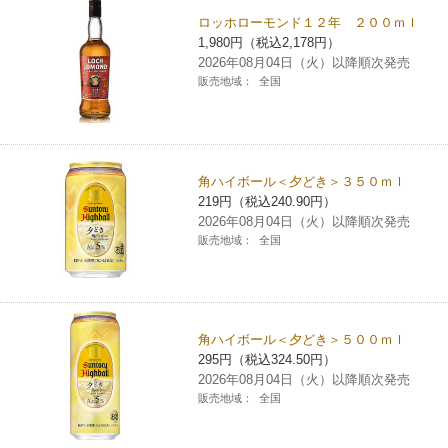
ロッホローモンド１２年 ２００ｍｌ
コインランドリー（店舗限定）
保険
セブン‐イレブンの「商品力」
1,980円（税込2,178円）
2026年08月04日（火）以降順次発売
宅配ロッカー（店舗限定）
販売地域：
全国
学び・教育
セブン-イレブンの横顔
自転車シェアリング（店舗限定）
セブン-イレブンの歴史
角ハイボール＜夕どき＞３５０ｍｌ
モバイルバッテリーシェアリング（店舗限定）
219円（税込240.90円）
2026年08月04日（火）以降順次発売
販売地域：
全国
モバイルWi-Fiバッテリーシェアリング（店舗限定）
荷物預かりサービス「ecbocloakエクボクローク」（店舗限定）
角ハイボール＜夕どき＞５００ｍｌ
295円（税込324.50円）
パウダースペース ラブン（店舗限定）
2026年08月04日（火）以降順次発売
販売地域：
全国
ソフトバンクギフト