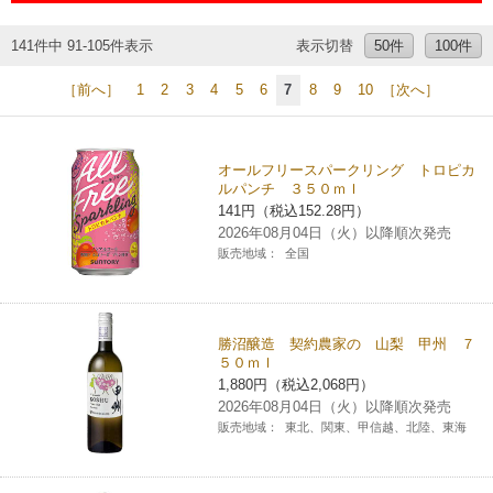
チケットサービス
宅配便
ギフト
コピー
企業理念
セブン＆アイ・ホールディングスの重点課題
141件中 91-105件表示
表示切替
50件
100件
加盟店オーナー募集
物件募集・購入
セブン‐イレブンでお受取り
セブンチケット
切手・はがき・印紙
［前へ］
1
2
3
4
5
6
7
8
9
10
［次へ］
プリペイドカード・金券
プリント
会社概要
サステナビリティ活動基本方針
アルバイト情報
採用情報
タワーレコード
停電時のサービス停止のお知らせ
チケットぴあ
セブン銀行ATM
ニンテンドー・ダウンロードカード
スキャン
貸借対照表・損益計算書
サステナビリティ推進体制
オールフリースパークリング トロピカ
店舗検索
ネットショッピング
ルパンチ ３５０ｍｌ
お問い合わせ
セブンネットショッピング
イープラス
141円（税込152.28円）
ご利用可能なお支払い方法
ファクス
沿革
GREEN CHALLENGE 2050
2026年08月04日（火）以降順次発売
Language
販売地域：
全国
CNプレイガイド
各種料金のお支払い
チケット
国内店舗数
4VISIONS
English (Corporate)
English (Services)
JTB
スマホプリペイド
プリペイドサービス
売上高、店舗数推移
サステナビリティニュース
勝沼醸造 契約農家の 山梨 甲州 ７
５０ｍｌ
中文[繁體字](服務)
1,880円（税込2,068円）
レジでApple Accountにチャージ
スポーツ振興くじ
セブン‐イレブンの海外事業
简体中文(服务)
サステナビリティレポート
2026年08月04日（火）以降順次発売
販売地域：
東北、関東、甲信越、北陸、東海
한국어(서비스)
オンラインフォトサービス
行政サービス
データで見るセブン‐イレブン
報告書ライブラリー
ภาษาไทย(บริการ)