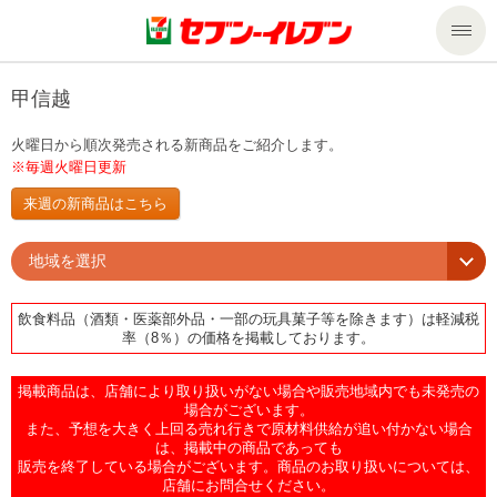
商品のご案内
甲信越
火曜日から順次発売される新商品をご紹介します。
セール・キャンペーン
商品のご案内トップ
※毎週火曜日更新
来週の新商品はこちら
今週の新商品
サービス
地域を選択
来週の新商品
企業情報
サービストップ
飲食料品（酒類・医薬部外品・一部の玩具菓子等を除きます）は軽減税
率（8％）の価格を掲載しております。
商品カテゴリ一覧
nanacoトップ
私たちの取組み
企業情報トップ
掲載商品は、店舗により取り扱いがない場合や販売地域内でも未発売の
セブンプレミアム
マルチコピー機でできること
ニュースリリース
サステナビリティ
場合がございます。
また、予想を大きく上回る売れ行きで原材料供給が追い付かない場合
は、掲載中の商品であっても
便利なサービス
食の安全・安心への取組み
マルチコピー機でできることトップ
販売を終了している場合がございます。商品のお取り扱いについては、
ごあいさつ
サステナビリティトップ
店舗にお問合せください。