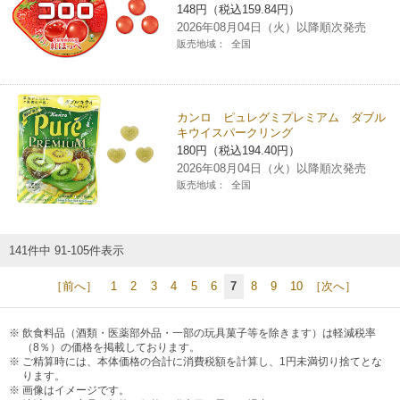
148円（税込159.84円）
2026年08月04日（火）以降順次発売
販売地域：
全国
カンロ ピュレグミプレミアム ダブル
キウイスパークリング
180円（税込194.40円）
2026年08月04日（火）以降順次発売
販売地域：
全国
141件中 91-105件表示
［前へ］
1
2
3
4
5
6
7
8
9
10
［次へ］
飲食料品（酒類・医薬部外品・一部の玩具菓子等を除きます）は軽減税率
（8％）の価格を掲載しております。
ご精算時には、本体価格の合計に消費税額を計算し、1円未満切り捨てとな
ります。
画像はイメージです。