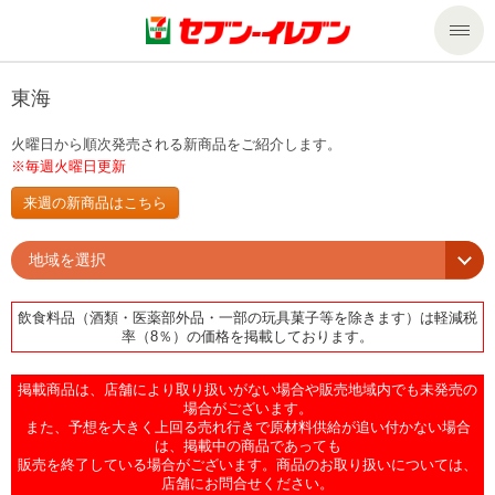
商品のご案内
東海
火曜日から順次発売される新商品をご紹介します。
セール・キャンペーン
商品のご案内トップ
※毎週火曜日更新
来週の新商品はこちら
今週の新商品
サービス
地域を選択
来週の新商品
企業情報
サービストップ
飲食料品（酒類・医薬部外品・一部の玩具菓子等を除きます）は軽減税
率（8％）の価格を掲載しております。
商品カテゴリ一覧
nanacoトップ
私たちの取組み
企業情報トップ
掲載商品は、店舗により取り扱いがない場合や販売地域内でも未発売の
セブンプレミアム
マルチコピー機でできること
ニュースリリース
サステナビリティ
場合がございます。
また、予想を大きく上回る売れ行きで原材料供給が追い付かない場合
は、掲載中の商品であっても
便利なサービス
食の安全・安心への取組み
マルチコピー機でできることトップ
販売を終了している場合がございます。商品のお取り扱いについては、
ごあいさつ
サステナビリティトップ
店舗にお問合せください。