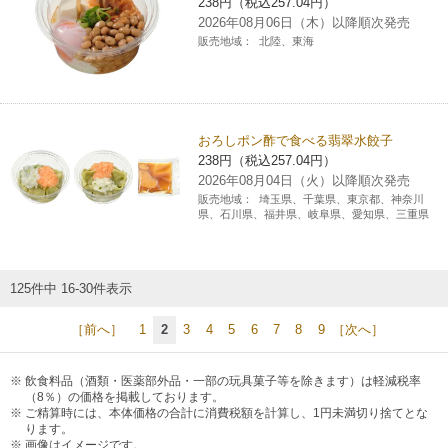
238円（税込257.04円）
2026年08月06日（木）以降順次発売
販売地域：
北陸、東海
おろしポン酢で食べる翡翠水餃子
238円（税込257.04円）
2026年08月04日（火）以降順次発売
販売地域：
埼玉県、千葉県、東京都、神奈川
県、石川県、福井県、岐阜県、愛知県、三重県
125件中 16-30件表示
［前へ］
1
2
3
4
5
6
7
8
9
［次へ］
飲食料品（酒類・医薬部外品・一部の玩具菓子等を除きます）は軽減税率
（8％）の価格を掲載しております。
ご精算時には、本体価格の合計に消費税額を計算し、1円未満切り捨てとな
ります。
画像はイメージです。