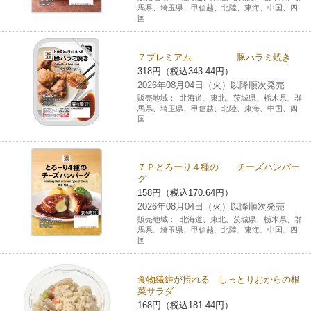
馬県、埼玉県、甲信越、北陸、東海、中国、四
国
７プレミアム 豚ハラミ焼き
318円（税込343.44円）
2026年08月04日（火）以降順次発売
販売地域：
北海道、東北、茨城県、栃木県、群
馬県、埼玉県、甲信越、北陸、東海、中国、四
国
７Ｐとろーり４種の チーズハンバー
グ
158円（税込170.64円）
2026年08月04日（火）以降順次発売
販売地域：
北海道、東北、茨城県、栃木県、群
馬県、埼玉県、甲信越、北陸、東海、中国、四
国
食物繊維が摂れる しっとりおからの根
菜サラダ
168円（税込181.44円）