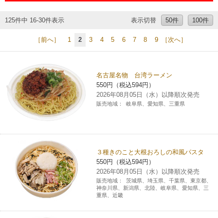
チケットサービス
宅配便
ギフト
コピー
企業理念
セブン＆アイ・ホールディングスの重点課題
125件中 16-30件表示
表示切替
50件
100件
加盟店オーナー募集
物件募集・購入
セブン‐イレブンでお受取り
セブンチケット
切手・はがき・印紙
［前へ］
1
2
3
4
5
6
7
8
9
［次へ］
プリペイドカード・金券
プリント
会社概要
サステナビリティ活動基本方針
アルバイト情報
採用情報
タワーレコード
停電時のサービス停止のお知らせ
チケットぴあ
セブン銀行ATM
ニンテンドー・ダウンロードカード
スキャン
貸借対照表・損益計算書
サステナビリティ推進体制
名古屋名物 台湾ラーメン
店舗検索
ネットショッピング
550円（税込594円）
お問い合わせ
セブンネットショッピング
イープラス
ご利用可能なお支払い方法
2026年08月05日（水）以降順次発売
ファクス
沿革
GREEN CHALLENGE 2050
販売地域：
岐阜県、愛知県、三重県
Language
CNプレイガイド
各種料金のお支払い
チケット
国内店舗数
4VISIONS
English (Corporate)
English (Services)
JTB
スマホプリペイド
プリペイドサービス
売上高、店舗数推移
サステナビリティニュース
３種きのこと大根おろしの和風パスタ
中文[繁體字](服務)
550円（税込594円）
2026年08月05日（水）以降順次発売
レジでApple Accountにチャージ
スポーツ振興くじ
セブン‐イレブンの海外事業
简体中文(服务)
サステナビリティレポート
販売地域：
茨城県、埼玉県、千葉県、東京都、
神奈川県、新潟県、北陸、岐阜県、愛知県、三
한국어(서비스)
重県、近畿
オンラインフォトサービス
行政サービス
データで見るセブン‐イレブン
報告書ライブラリー
ภาษาไทย(บริการ)