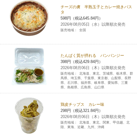
チーズの虜 半熟玉子とカレー焼きパス
コインランドリー（店舗限定）
保険
セブン‐イレブンの「商品力」
タ
598円（税込645.84円）
2026年08月05日（水）以降順次発売
宅配ロッカー（店舗限定）
学び・教育
セブン-イレブンの横顔
販売地域：
全国
自転車シェアリング（店舗限定）
セブン-イレブンの歴史
たんぱく質が摂れる バンバンジー
モバイルバッテリーシェアリング（店舗限定）
398円（税込429.84円）
2026年08月06日（木）以降順次発売
販売地域：
北海道、東北、茨城県、栃木県、群
モバイルWi-Fiバッテリーシェアリング（店舗限定）
馬県、埼玉県、千葉県、東京都、山梨県、長野
県、石川県、福井県、岐阜県、愛知県、三重
県、島根県、広島県、山口県
荷物預かりサービス「ecbocloakエクボクローク」（店舗限定）
鶏皮チップス カレー味
パウダースペース ラブン（店舗限定）
298円（税込321.84円）
2026年08月06日（木）以降順次発売
販売地域：
北海道、東北、関東、甲信越、北
陸、東海、近畿、九州、沖縄
ソフトバンクギフト