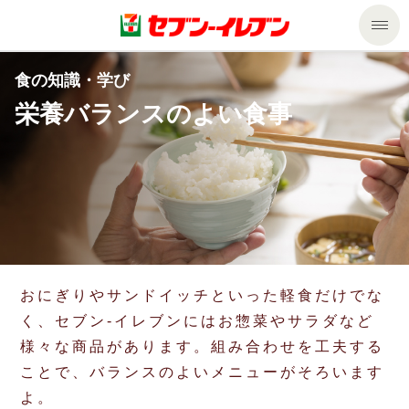
商品のご案内
食の知識・学び
栄養バランスのよい食事
セール・キャンペーン
商品のご案内トップ
今週の新商品
サービス
来週の新商品
企業情報
サービストップ
商品カテゴリ一覧
nanacoトップ
私たちの取組み
企業情報トップ
おにぎりやサンドイッチといった軽食だけでな
く、セブン‐イレブンにはお惣菜やサラダなど
セブンプレミアム
マルチコピー機でできること
ニュースリリース
サステナビリティ
様々な商品があります。組み合わせを工夫する
ことで、バランスのよいメニューがそろいます
便利なサービス
食の安全・安心への取組み
マルチコピー機でできることトップ
ごあいさつ
サステナビリティトップ
よ。