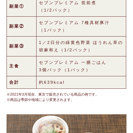
セブンプレミアム 筑前煮
副菜①
（1/2パック）
セブンプレミアム 7種具材豚汁
副菜②
（1パック）
1／2日分の緑黄色野菜 ほうれん草の
副菜③
胡麻和え
（1/2パック）
セブンプレミアム 一膳ごはん
主食
3個パック
（1パック）
合計
約639kcal
※2021年3月現在、東京で販売されている商品の例です。
※商品は季節や地域により変更されます。