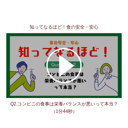
チケットサービス
宅配便
ギフト
コピー
企業理念
セブン＆アイ・ホールディングスの重点課題
加盟店オーナー募集
物件募集・購入
セブン‐イレブンでお受取り
セブンチケット
切手・はがき・印紙
プリペイドカード・金券
プリント
会社概要
サステナビリティ活動基本方針
知ってなるほど！
食の安全・安心
アルバイト情報
採用情報
タワーレコード
停電時のサービス停止のお知らせ
チケットぴあ
セブン銀行ATM
ニンテンドー・ダウンロードカード
スキャン
貸借対照表・損益計算書
サステナビリティ推進体制
店舗検索
ネットショッピング
お問い合わせ
セブンネットショッピング
イープラス
ご利用可能なお支払い方法
ファクス
沿革
GREEN CHALLENGE 2050
Language
CNプレイガイド
各種料金のお支払い
チケット
国内店舗数
4VISIONS
English (Corporate)
English (Services)
JTB
スマホプリペイド
プリペイドサービス
売上高、店舗数推移
サステナビリティニュース
中文[繁體字](服務)
レジでApple Accountにチャージ
Q2.コンビニの食事は栄養バランスが悪いって本当？
スポーツ振興くじ
セブン‐イレブンの海外事業
简体中文(服务)
サステナビリティレポート
（1分44秒）
한국어(서비스)
オンラインフォトサービス
行政サービス
データで見るセブン‐イレブン
報告書ライブラリー
ภาษาไทย(บริการ)