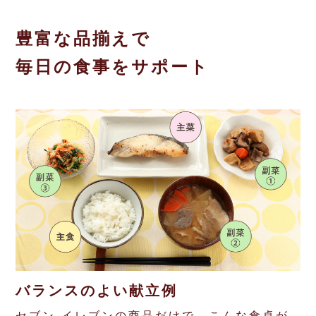
コインランドリー（店舗限定）
保険
セブン‐イレブンの「商品力」
豊富な品揃えで
宅配ロッカー（店舗限定）
学び・教育
セブン-イレブンの横顔
毎日の食事をサポート
自転車シェアリング（店舗限定）
セブン-イレブンの歴史
モバイルバッテリーシェアリング（店舗限定）
モバイルWi-Fiバッテリーシェアリング（店舗限定）
荷物預かりサービス「ecbocloakエクボクローク」（店舗限定）
パウダースペース ラブン（店舗限定）
バランスのよい献立例
ソフトバンクギフト
セブン‐イレブンの商品だけで、こんな食卓が