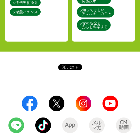
食品表示
>遺伝子組換え
>知ってほしい
>栄養バランス
アレルギーのこと
>食の安全と
安心を科学する