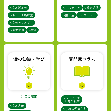
>食品添加物
>リステリア
>賞味期限
>トランス脂肪酸
>揚げ油
>カフェラテ
>食物アレルギー
>衛生管理
>物流
食の知識・学び
専門家コラム
注目の記事
>コンビニで
理想の献立
>食品表示
>一緒に学ぼう！