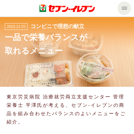
商品のご案内
コンビニで理想の献立
2023.12.25
一品で栄養バランスが
セール・キャンペーン
商品のご案内トップ
取れるメニュー
今週の新商品
サービス
来週の新商品
企業情報
サービストップ
商品カテゴリ一覧
nanacoトップ
私たちの取組み
企業情報トップ
東京労災病院 治療就労両立支援センター 管理
栄養士 平澤氏が考える、セブン‐イレブンの商
セブンプレミアム
マルチコピー機でできること
ニュースリリース
サステナビリティ
品を組み合わせたバランスのよいメニューをご
紹介。
便利なサービス
食の安全・安心への取組み
マルチコピー機でできることトップ
ごあいさつ
サステナビリティトップ