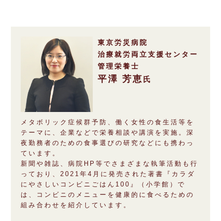
チケットサービス
宅配便
ギフト
コピー
企業理念
セブン＆アイ・ホールディングスの重点課題
加盟店オーナー募集
物件募集・購入
セブン‐イレブンでお受取り
セブンチケット
切手・はがき・印紙
プリペイドカード・金券
プリント
東京労災病院
会社概要
サステナビリティ活動基本方針
治療就労両立支援センター
アルバイト情報
採用情報
タワーレコード
停電時のサービス停止のお知らせ
管理栄養士
チケットぴあ
セブン銀行ATM
ニンテンドー・ダウンロードカード
スキャン
貸借対照表・損益計算書
サステナビリティ推進体制
平澤 芳恵
店舗検索
ネットショッピング
氏
お問い合わせ
セブンネットショッピング
イープラス
ご利用可能なお支払い方法
ファクス
沿革
GREEN CHALLENGE 2050
Language
CNプレイガイド
メタボリック症候群予防、働く女性の食生活等を
各種料金のお支払い
チケット
国内店舗数
4VISIONS
English (Corporate)
テーマに、企業などで栄養相談や講演を実施。深
夜勤務者のための食事選びの研究などにも携わっ
English (Services)
JTB
スマホプリペイド
プリペイドサービス
売上高、店舗数推移
ています。
サステナビリティニュース
中文[繁體字](服務)
新聞や雑誌、病院HP等でさまざまな執筆活動も行
っており、2021年4月に発売された著書『カラダ
レジでApple Accountにチャージ
スポーツ振興くじ
セブン‐イレブンの海外事業
简体中文(服务)
サステナビリティレポート
にやさしいコンビニごはん100』（小学館）で
は、コンビニのメニューを健康的に食べるための
한국어(서비스)
組み合わせを紹介しています。
オンラインフォトサービス
行政サービス
データで見るセブン‐イレブン
報告書ライブラリー
ภาษาไทย(บริการ)