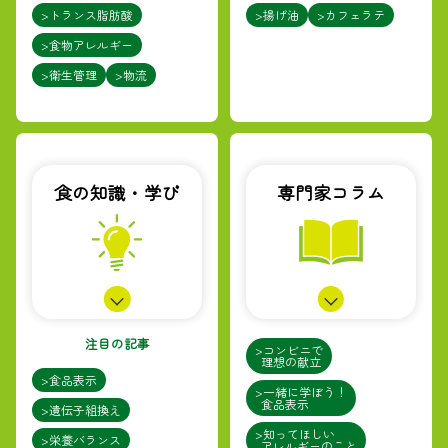
>トランス脂肪酸
>揚げ油
>カフェラテ
>食物アレルギー
>衛生管理
>物流
食の知識・学び
専門家コラム
注目の記事
>コンビニで
理想の献立
>食品表示
>一緒に学ぼう！
食品表示
>遺伝子組換え
>知ってほしい
>栄養バランス
アレルギーのこと