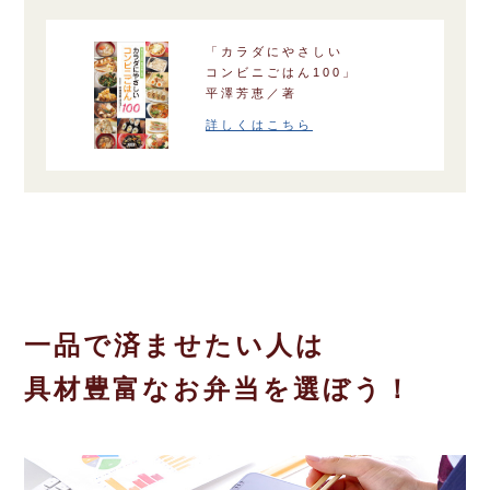
コインランドリー（店舗限定）
保険
セブン‐イレブンの「商品力」
「カラダにやさしい
コンビニごはん100」
宅配ロッカー（店舗限定）
学び・教育
セブン-イレブンの横顔
平澤芳恵／著
詳しくはこちら
自転車シェアリング（店舗限定）
セブン-イレブンの歴史
モバイルバッテリーシェアリング（店舗限定）
モバイルWi-Fiバッテリーシェアリング（店舗限定）
荷物預かりサービス「ecbocloakエクボクローク」（店舗限定）
一品で済ませたい人は
具材豊富なお弁当を選ぼう！
パウダースペース ラブン（店舗限定）
ソフトバンクギフト