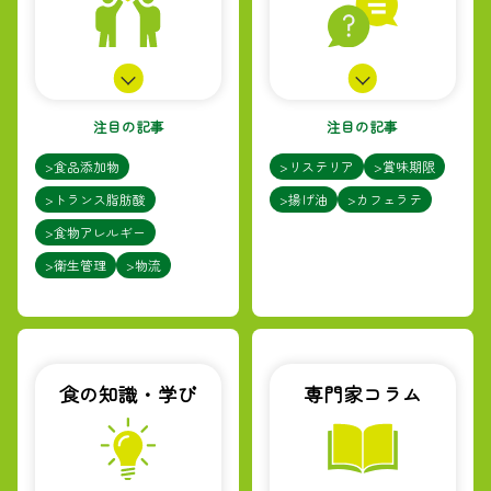
注目の記事
注目の記事
>食品添加物
>リステリア
>賞味期限
>トランス脂肪酸
>揚げ油
>カフェラテ
>食物アレルギー
>衛生管理
>物流
食の知識・学び
専門家コラム