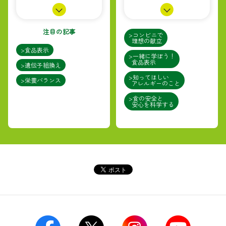
注目の記事
>コンビニで
理想の献立
>食品表示
>一緒に学ぼう！
食品表示
>遺伝子組換え
>知ってほしい
>栄養バランス
アレルギーのこと
>食の安全と
安心を科学する