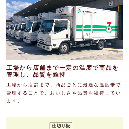
コインランドリー（店舗限定）
保険
セブン‐イレブンの「商品力」
宅配ロッカー（店舗限定）
学び・教育
セブン-イレブンの横顔
自転車シェアリング（店舗限定）
セブン-イレブンの歴史
モバイルバッテリーシェアリング（店舗限定）
工場から店舗まで一定の温度で商品を
モバイルWi-Fiバッテリーシェアリング（店舗限定）
管理し、品質を維持
工場から店舗まで、商品ごとに最適な温度帯で
荷物預かりサービス「ecbocloakエクボクローク」（店舗限定）
管理することで、おいしさや品質を維持してい
ます。
パウダースペース ラブン（店舗限定）
ソフトバンクギフト