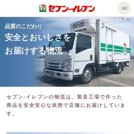
商品のご案内
品質のこだわり
安全とおいしさを
セール・キャンペーン
商品のご案内トップ
お届けする物流
今週の新商品
サービス
来週の新商品
企業情報
サービストップ
商品カテゴリ一覧
nanacoトップ
私たちの取組み
企業情報トップ
セブン‐イレブンの物流は、製造工場で作った
商品を安全安心な状態で店舗にお届けしていま
セブンプレミアム
マルチコピー機でできること
ニュースリリース
サステナビリティ
す。
便利なサービス
食の安全・安心への取組み
マルチコピー機でできることトップ
ごあいさつ
サステナビリティトップ