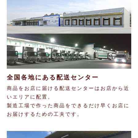
チケットサービス
宅配便
ギフト
コピー
企業理念
セブン＆アイ・ホールディングスの重点課題
加盟店オーナー募集
物件募集・購入
セブン‐イレブンでお受取り
セブンチケット
切手・はがき・印紙
プリペイドカード・金券
プリント
会社概要
サステナビリティ活動基本方針
アルバイト情報
採用情報
タワーレコード
停電時のサービス停止のお知らせ
チケットぴあ
セブン銀行ATM
ニンテンドー・ダウンロードカード
スキャン
貸借対照表・損益計算書
サステナビリティ推進体制
店舗検索
ネットショッピング
お問い合わせ
セブンネットショッピング
イープラス
ご利用可能なお支払い方法
ファクス
沿革
GREEN CHALLENGE 2050
Language
CNプレイガイド
全国各地にある
配送センター
各種料金のお支払い
チケット
国内店舗数
4VISIONS
English (Corporate)
商品をお店に届ける配送センターはお店から近
English (Services)
JTB
スマホプリペイド
プリペイドサービス
売上高、店舗数推移
サステナビリティニュース
いエリアに配置。
中文[繁體字](服務)
製造工場で作った商品をできるだけ早くお店に
レジでApple Accountにチャージ
スポーツ振興くじ
セブン‐イレブンの海外事業
简体中文(服务)
サステナビリティレポート
お届けするための工夫です。
한국어(서비스)
オンラインフォトサービス
行政サービス
データで見るセブン‐イレブン
報告書ライブラリー
ภาษาไทย(บริการ)