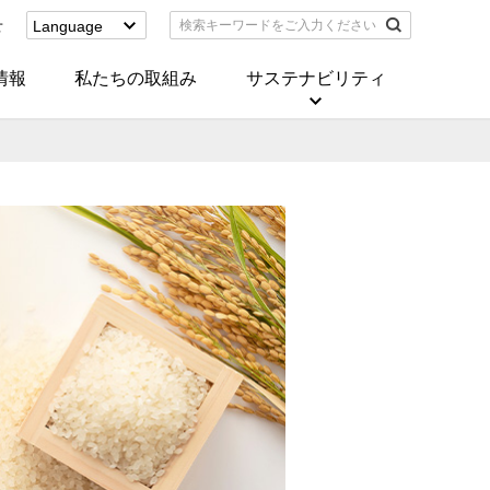
せ
Language
English
(Corporate)
情報
私たちの取組み
サステナビリティ
English
(Services)
中文[繁體字]
(服務)
简体中文(服务)
한국어(서비스)
ภาษาไทย
(บริการ)