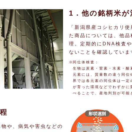
1．他の銘柄米が
「新潟県産コシヒカリ使
た商品については、他品
理。定期的にDNA検査
ないことを確認していま
同位体検査：
生物は炭素・窒素・水素・酸
元素には、質量数の違う同位
界では各元素の同位体は一定
が育った環境などでわずかに
べることで、産地判別が可能
程
異物や、病気や害虫などの