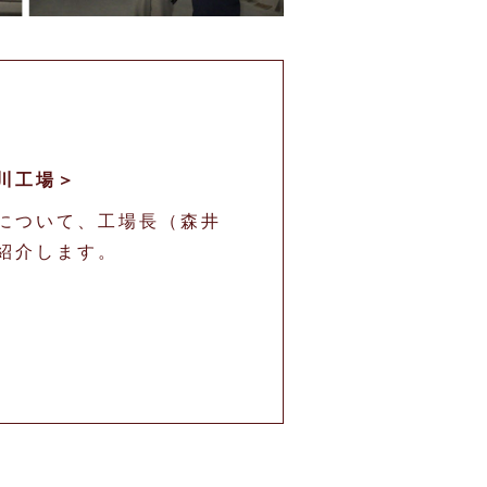
）
川工場＞
について、工場長（森井
紹介します。