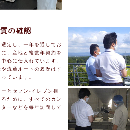
品質の確認
を選定し、一年を通してお
うに、産地と複数年契約を
を中心に仕入れています。
録や流通ルートの履歴はす
なっています。
ーとセブン‐イレブン担
するために、すべてのカン
ンターなどを毎年訪問して