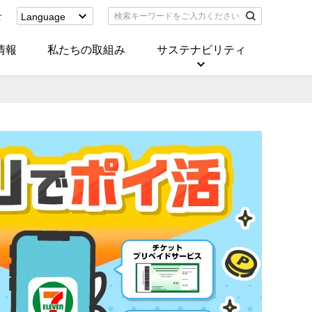
せ
Language
English
(Corporate)
情報
私たちの取組み
サステナビリティ
English
(Services)
中文[繁體字]
(服務)
简体中文(服务)
한국어(서비스)
ภาษาไทย
(บริการ)