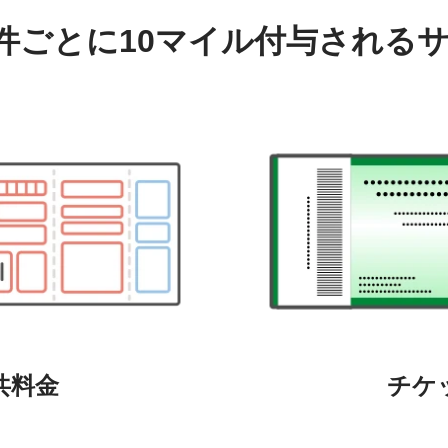
件ごとに10マイル
付与される
共料金
チケ