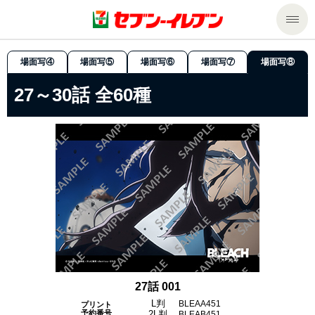
商品のご案内
場面写④
場面写⑤
場面写⑥
場面写⑦
場面写⑧
27～30話
全60種
セール・キャンペーン
商品のご案内トップ
今週の新商品
サービス
来週の新商品
企業情報
サービストップ
商品カテゴリ一覧
nanacoトップ
私たちの取組み
企業情報トップ
セブンプレミアム
マルチコピー機でできること
ニュースリリース
サステナビリティ
27話 001
便利なサービス
食の安全・安心への取組み
マルチコピー機でできることトップ
ごあいさつ
サステナビリティトップ
L判
BLEAA451
プリント
予約番号
2L判
BLEAB451