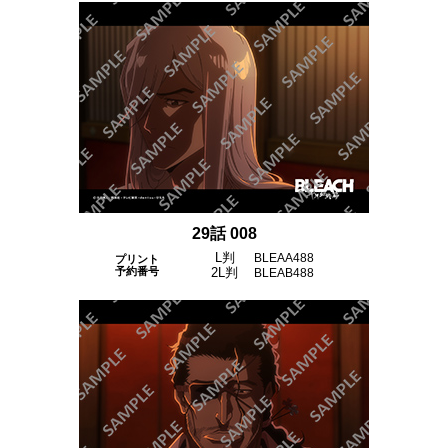
29話 008
L判
BLEAA488
プリント
予約番号
2L判
BLEAB488