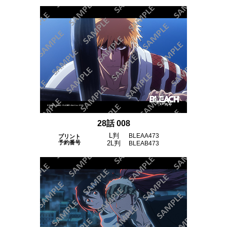
28話 008
L判
BLEAA473
プリント
予約番号
2L判
BLEAB473