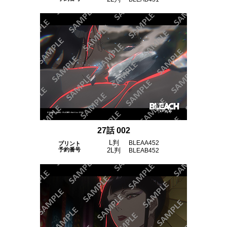
チケットサービス
宅配便
ギフト
コピー
企業理念
セブン＆アイ・ホールディングスの重点課題
加盟店オーナー募集
物件募集・購入
セブン‐イレブンでお受取り
セブンチケット
切手・はがき・印紙
プリペイドカード・金券
プリント
会社概要
サステナビリティ活動基本方針
アルバイト情報
採用情報
タワーレコード
停電時のサービス停止のお知らせ
チケットぴあ
セブン銀行ATM
ニンテンドー・ダウンロードカード
スキャン
貸借対照表・損益計算書
サステナビリティ推進体制
店舗検索
ネットショッピング
お問い合わせ
セブンネットショッピング
イープラス
ご利用可能なお支払い方法
ファクス
沿革
GREEN CHALLENGE 2050
Language
CNプレイガイド
各種料金のお支払い
チケット
国内店舗数
4VISIONS
27話 002
English (Corporate)
L判
BLEAA452
プリント
English (Services)
予約番号
2L判
BLEAB452
JTB
スマホプリペイド
プリペイドサービス
売上高、店舗数推移
サステナビリティニュース
中文[繁體字](服務)
レジでApple Accountにチャージ
スポーツ振興くじ
セブン‐イレブンの海外事業
简体中文(服务)
サステナビリティレポート
한국어(서비스)
オンラインフォトサービス
行政サービス
データで見るセブン‐イレブン
報告書ライブラリー
ภาษาไทย(บริการ)