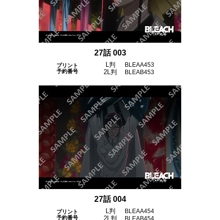
コインランドリー（店舗限定）
保険
セブン‐イレブンの「商品力」
宅配ロッカー（店舗限定）
学び・教育
セブン-イレブンの横顔
27話 003
L判
BLEAA453
プリント
自転車シェアリング（店舗限定）
セブン-イレブンの歴史
予約番号
2L判
BLEAB453
モバイルバッテリーシェアリング（店舗限定）
モバイルWi-Fiバッテリーシェアリング（店舗限定）
荷物預かりサービス「ecbocloakエクボクローク」（店舗限定）
パウダースペース ラブン（店舗限定）
27話 004
ソフトバンクギフト
L判
BLEAA454
プリント
予約番号
2L判
BLEAB454