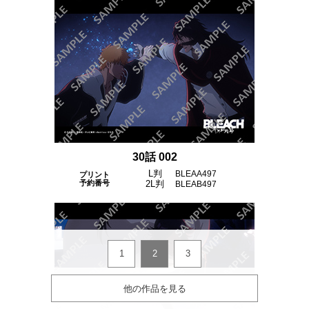
30話 002
L判
BLEAA497
プリント
予約番号
2L判
BLEAB497
1
2
3
他の作品を見る