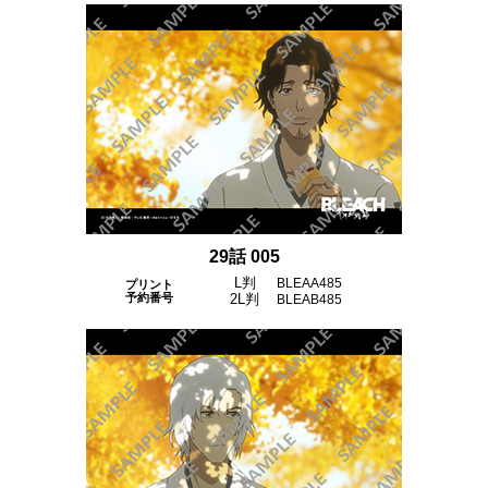
29話 005
L判
BLEAA485
プリント
予約番号
2L判
BLEAB485