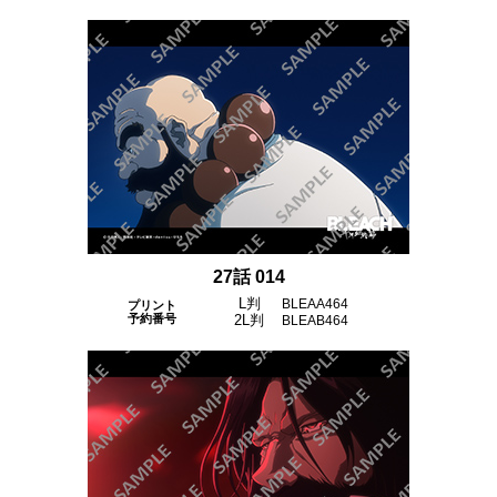
27話 014
L判
BLEAA464
プリント
予約番号
2L判
BLEAB464