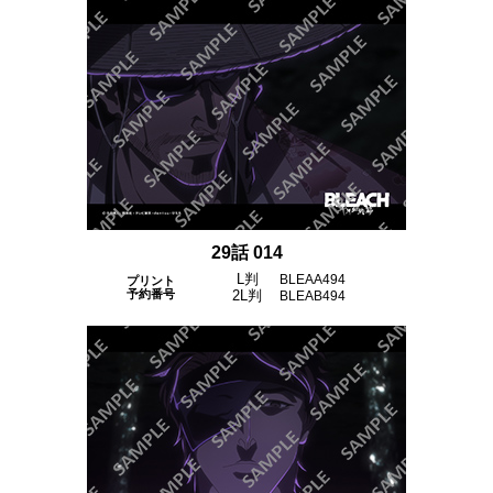
29話 014
L判
BLEAA494
プリント
予約番号
2L判
BLEAB494