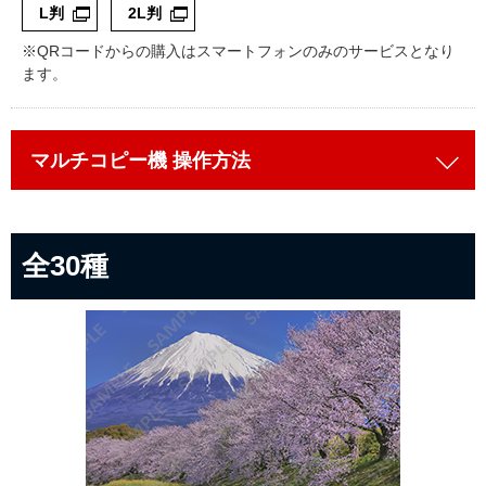
L判
2L判
コインランドリー（店舗限定）
保険
セブン‐イレブンの「商品力」
※QRコードからの購入はスマートフォンのみのサービスとなり
ます。
宅配ロッカー（店舗限定）
学び・教育
セブン-イレブンの横顔
自転車シェアリング（店舗限定）
セブン-イレブンの歴史
マルチコピー機
操作方法
モバイルバッテリーシェアリング（店舗限定）
全30種
モバイルWi-Fiバッテリーシェアリング（店舗限定）
荷物預かりサービス「ecbocloakエクボクローク」（店舗限定）
パウダースペース ラブン（店舗限定）
ソフトバンクギフト