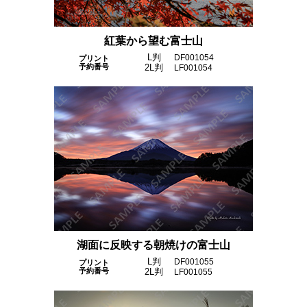
紅葉から望む富士山
L判
DF001054
プリント
予約番号
2L判
LF001054
湖面に反映する朝焼けの富士山
L判
DF001055
プリント
予約番号
2L判
LF001055