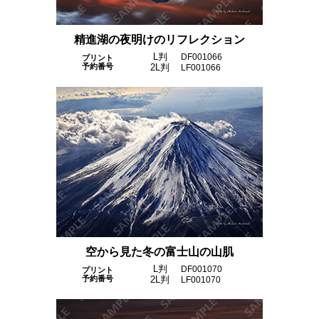
精進湖の夜明けのリフレクション
L判
DF001066
プリント
予約番号
2L判
LF001066
空から見た冬の富士山の山肌
L判
DF001070
プリント
予約番号
2L判
LF001070