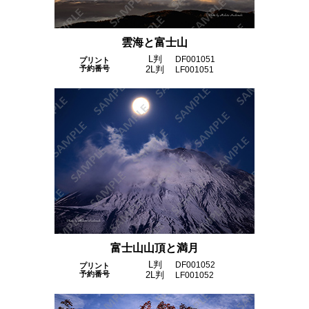
雲海と富士山
L判
DF001051
プリント
予約番号
2L判
LF001051
富士山山頂と満月
L判
DF001052
プリント
予約番号
2L判
LF001052