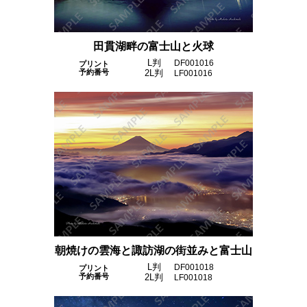
田貫湖畔の富士山と火球
L判
DF001016
プリント
予約番号
2L判
LF001016
朝焼けの雲海と諏訪湖の街並みと富士山
L判
DF001018
プリント
予約番号
2L判
LF001018