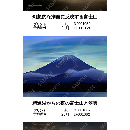
幻想的な湖面に反映する富士山
L判
DF001059
プリント
予約番号
2L判
LF001059
精進湖からの夜の富士山と笠雲
L判
DF001062
プリント
予約番号
2L判
LF001062