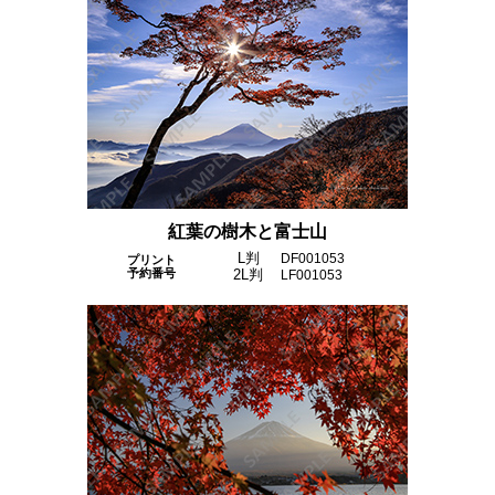
紅葉の樹木と富士山
L判
DF001053
プリント
予約番号
2L判
LF001053