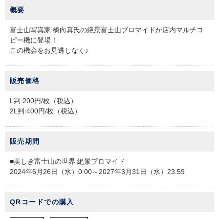
概要
チケットサービス
宅配便
ギフト
コピー
企業理念
セブン＆アイ・ホールディングスの重点課題
富士山写真家 橋向真氏の絶景富士山ブロマイドが店内マルチコ
加盟店オーナー募集
物件募集・購入
セブン‐イレブンでお受取り
セブンチケット
切手・はがき・印紙
ピー機に登場！
プリペイドカード・金券
プリント
会社概要
サステナビリティ活動基本方針
この機会をお見逃しなく♪
アルバイト情報
採用情報
タワーレコード
停電時のサービス停止のお知らせ
チケットぴあ
セブン銀行ATM
ニンテンドー・ダウンロードカード
スキャン
貸借対照表・損益計算書
サステナビリティ推進体制
店舗検索
ネットショッピング
販売価格
お問い合わせ
セブンネットショッピング
イープラス
ご利用可能なお支払い方法
ファクス
沿革
GREEN CHALLENGE 2050
L判:200円/枚（税込）
2L判:400円/枚（税込）
Language
CNプレイガイド
各種料金のお支払い
チケット
国内店舗数
4VISIONS
English (Corporate)
販売期間
English (Services)
JTB
スマホプリペイド
プリペイドサービス
売上高、店舗数推移
サステナビリティニュース
■美しき富士山の世界 絶景ブロマイド
中文[繁體字](服務)
2024年6月26日（水）0:00
～2027年3月31日（水）23:59
レジでApple Accountにチャージ
スポーツ振興くじ
セブン‐イレブンの海外事業
简体中文(服务)
サステナビリティレポート
한국어(서비스)
QRコードでの購入
オンラインフォトサービス
行政サービス
データで見るセブン‐イレブン
報告書ライブラリー
ภาษาไทย(บริการ)