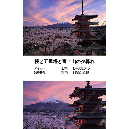
桜と五重塔と富士山の夕暮れ
L判
DF001045
プリント
予約番号
2L判
LF001045