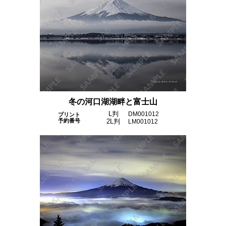
冬の河口湖湖畔と富士山
L判
DM001012
プリント
予約番号
2L判
LM001012