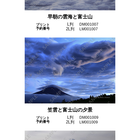
早朝の雲海と富士山
L判
DM001007
プリント
予約番号
2L判
LM001007
笠雲と富士山の夕景
L判
DM001009
プリント
予約番号
2L判
LM001009