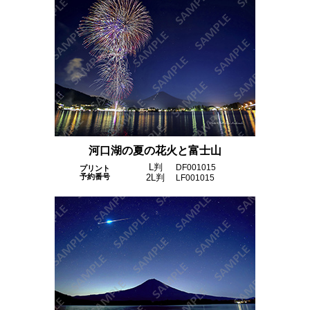
河口湖の夏の花火と富士山
L判
DF001015
プリント
予約番号
2L判
LF001015