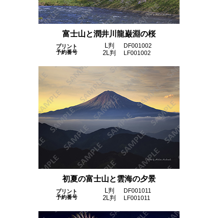
富士山と潤井川龍巌淵の桜
L判
DF001002
プリント
予約番号
2L判
LF001002
初夏の富士山と雲海の夕景
L判
DF001011
プリント
予約番号
2L判
LF001011