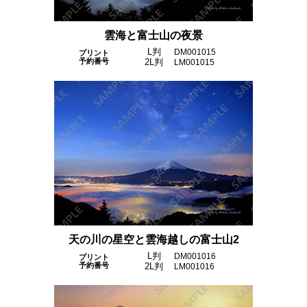
雲海と富士山の夜景
L判
DM001015
プリント
予約番号
2L判
LM001015
天の川の星空と雲海越しの富士山2
L判
DM001016
プリント
予約番号
2L判
LM001016