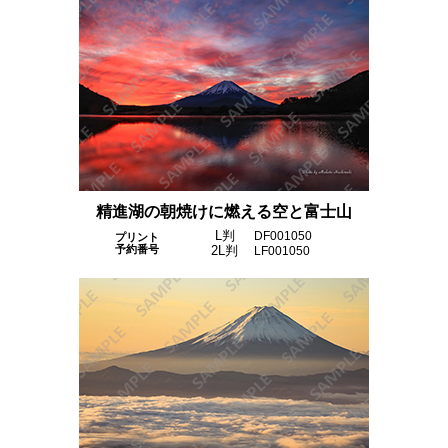
精進湖の朝焼けに燃える空と富士山
L判
DF001050
プリント
予約番号
2L判
LF001050