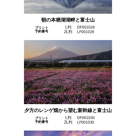
朝の本栖湖湖畔と富士山
L判
DF001028
プリント
予約番号
2L判
LF001028
夕方のレンゲ畑から望む新幹線と富士山
L判
DF001030
プリント
予約番号
2L判
LF001030