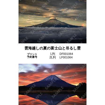
雲海越しの夏の富士山と吊るし雲
L判
DF001064
プリント
予約番号
2L判
LF001064