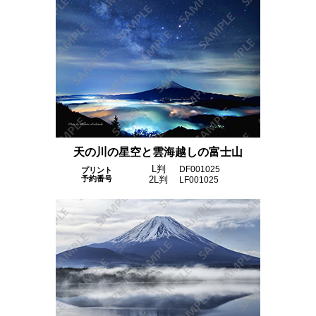
天の川の星空と雲海越しの富士山
L判
DF001025
プリント
予約番号
2L判
LF001025