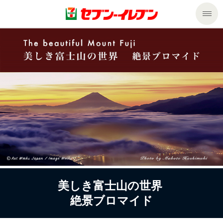
商品のご案内
セール・キャンペーン
商品のご案内トップ
今週の新商品
サービス
来週の新商品
企業情報
サービストップ
商品カテゴリ一覧
nanacoトップ
私たちの取組み
企業情報トップ
セブンプレミアム
マルチコピー機でできること
ニュースリリース
サステナビリティ
美しき富士山の世界
絶景
ブロマイド
便利なサービス
食の安全・安心への取組み
マルチコピー機でできることトップ
ごあいさつ
サステナビリティトップ