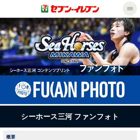
商品のご案内
セール・キャンペーン
商品のご案内トップ
今週の新商品
サービス
来週の新商品
企業情報
サービストップ
商品カテゴリ一覧
nanacoトップ
私たちの取組み
企業情報トップ
セブンプレミアム
マルチコピー機でできること
ニュースリリース
サステナビリティ
シーホース三河
ファンフォト
便利なサービス
食の安全・安心への取組み
マルチコピー機でできることトップ
ごあいさつ
サステナビリティトップ
概要