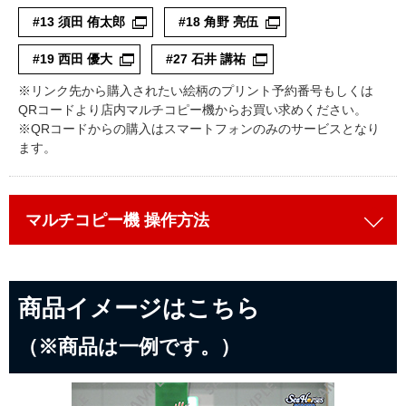
#13 須田 侑太郎
#18 角野 亮伍
コインランドリー（店舗限定）
保険
セブン‐イレブンの「商品力」
#19 西田 優大
#27 石井 講祐
宅配ロッカー（店舗限定）
学び・教育
セブン-イレブンの横顔
※リンク先から購入されたい絵柄のプリント予約番号もしくは
QRコードより店内マルチコピー機からお買い求めください。
自転車シェアリング（店舗限定）
※QRコードからの購入はスマートフォンのみのサービスとなり
セブン-イレブンの歴史
ます。
モバイルバッテリーシェアリング（店舗限定）
マルチコピー機
操作方法
モバイルWi-Fiバッテリーシェアリング（店舗限定）
荷物預かりサービス「ecbocloakエクボクローク」（店舗限定）
商品イメージは
こちら
パウダースペース ラブン（店舗限定）
（※商品は一例です。）
ソフトバンクギフト