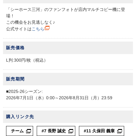
チケットサービス
宅配便
ギフト
コピー
企業理念
「シーホース三河」のファンフォトが店内マルチコピー機に登
セブン＆アイ・ホールディングスの重点課題
場！
加盟店オーナー募集
物件募集・購入
この機会をお見逃しなく♪
セブン‐イレブンでお受取り
セブンチケット
切手・はがき・印紙
プリペイドカード・金券
プリント
会社概要
サステナビリティ活動基本方針
公式サイトは
こちら
アルバイト情報
採用情報
タワーレコード
停電時のサービス停止のお知らせ
チケットぴあ
セブン銀行ATM
ニンテンドー・ダウンロードカード
スキャン
貸借対照表・損益計算書
サステナビリティ推進体制
販売価格
店舗検索
ネットショッピング
お問い合わせ
セブンネットショッピング
イープラス
ご利用可能なお支払い方法
ファクス
L判:300円/枚（税込）
沿革
GREEN CHALLENGE 2050
Language
CNプレイガイド
各種料金のお支払い
チケット
国内店舗数
4VISIONS
販売期間
English (Corporate)
English (Services)
■2025-26シーズン:
JTB
スマホプリペイド
プリペイドサービス
売上高、店舗数推移
サステナビリティニュース
2026年7月1日（水）0:00
～2026年8月31日（月）23:59
中文[繁體字](服務)
レジでApple Accountにチャージ
スポーツ振興くじ
セブン‐イレブンの海外事業
简体中文(服务)
サステナビリティレポート
購入リンク先
한국어(서비스)
オンラインフォトサービス
行政サービス
データで見るセブン‐イレブン
報告書ライブラリー
チーム
#7 長野 誠史
#11 久保田 義章
ภาษาไทย(บริการ)