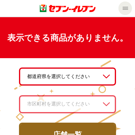
商品のご案内
表示できる商品がありません。
セール・キャンペーン
商品のご案内トップ
今週の新商品
サービス
来週の新商品
企業情報
サービストップ
商品カテゴリ一覧
nanacoトップ
私たちの取組み
企業情報トップ
セブンプレミアム
マルチコピー機でできること
ニュースリリース
サステナビリティ
便利なサービス
食の安全・安心への取組み
マルチコピー機でできることトップ
ごあいさつ
サステナビリティトップ
店舗一覧