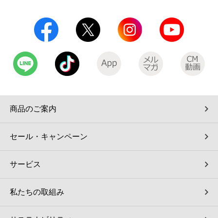
コインランドリー（店舗限定）
保険
セブン‐イレブンの「商品力」
宅配ロッカー（店舗限定）
学び・教育
セブン-イレブンの横顔
自転車シェアリング（店舗限定）
セブン-イレブンの歴史
モバイルバッテリーシェアリング（店舗限定）
商品のご案内
モバイルWi-Fiバッテリーシェアリング（店舗限定）
セール・キャンペーン
荷物預かりサービス「ecbocloakエクボクローク」（店舗限定）
サービス
パウダースペース ラブン（店舗限定）
私たちの取組み
ソフトバンクギフト