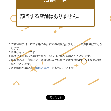
チケットサービス
宅配便
ギフト
コピー
企業理念
セブン＆アイ・ホールディングスの重点課題
該当する店舗はありません。
加盟店オーナー募集
物件募集・購入
セブン‐イレブンでお受取り
セブンチケット
切手・はがき・印紙
プリペイドカード・金券
プリント
会社概要
サステナビリティ活動基本方針
アルバイト情報
採用情報
タワーレコード
停電時のサービス停止のお知らせ
チケットぴあ
セブン銀行ATM
ニンテンドー・ダウンロードカード
スキャン
貸借対照表・損益計算書
サステナビリティ推進体制
店舗検索
ネットショッピング
ご精算時には、本体価格の合計に消費税額を計算し、1円未満切り捨てとな
お問い合わせ
セブンネットショッピング
イープラス
ご利用可能なお支払い方法
ファクス
ります。
沿革
GREEN CHALLENGE 2050
画像はイメージです。
地域により商品の規格や価格・発売日が異なる場合がございます。
Language
掲載商品は、店舗により取り扱いがない場合や販売地域内でも未発売の地
CNプレイガイド
各種料金のお支払い
チケット
国内店舗数
4VISIONS
域がございます。
English (Corporate)
販売地域の表記は「
地域区分表
」に基づいています。
English (Services)
JTB
スマホプリペイド
プリペイドサービス
売上高、店舗数推移
サステナビリティニュース
中文[繁體字](服務)
レジでApple Accountにチャージ
スポーツ振興くじ
セブン‐イレブンの海外事業
简体中文(服务)
サステナビリティレポート
한국어(서비스)
オンラインフォトサービス
行政サービス
データで見るセブン‐イレブン
報告書ライブラリー
ภาษาไทย(บริการ)