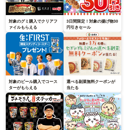
コインランドリー（店舗限定）
保険
セブン‐イレブンの「商品力」
対象のグミ購入でクリアフ
3日間限定！対象の揚げ物30
宅配ロッカー（店舗限定）
学び・教育
セブン-イレブンの横顔
ァイルもらえる
円引きセール
自転車シェアリング（店舗限定）
セブン-イレブンの歴史
モバイルバッテリーシェアリング（店舗限定）
モバイルWi-Fiバッテリーシェアリング（店舗限定）
対象のビール購入でコース
選べる副菜無料クーポンが
ターがもらえる
当たる
荷物預かりサービス「ecbocloakエクボクローク」（店舗限定）
パウダースペース ラブン（店舗限定）
ソフトバンクギフト