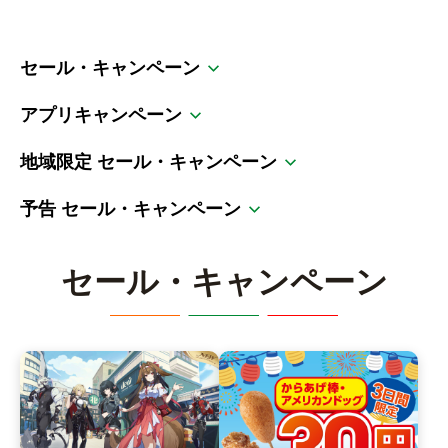
チケットサービス
宅配便
ギフト
コピー
企業理念
セブン＆アイ・ホールディングスの重点課題
セール・キャンペーン
加盟店オーナー募集
物件募集・購入
セブン‐イレブンでお受取り
セブンチケット
切手・はがき・印紙
プリペイドカード・金券
プリント
会社概要
サステナビリティ活動基本方針
アルバイト情報
採用情報
アプリキャンペーン
タワーレコード
停電時のサービス停止のお知らせ
チケットぴあ
セブン銀行ATM
ニンテンドー・ダウンロードカード
スキャン
貸借対照表・損益計算書
サステナビリティ推進体制
店舗検索
地域限定 セール・キャンペーン
ネットショッピング
お問い合わせ
セブンネットショッピング
イープラス
ご利用可能なお支払い方法
ファクス
沿革
GREEN CHALLENGE 2050
予告 セール・キャンペーン
Language
CNプレイガイド
各種料金のお支払い
チケット
国内店舗数
4VISIONS
English (Corporate)
セール・
キャンペーン
English (Services)
JTB
スマホプリペイド
プリペイドサービス
売上高、店舗数推移
サステナビリティニュース
中文[繁體字](服務)
レジでApple Accountにチャージ
スポーツ振興くじ
セブン‐イレブンの海外事業
简体中文(服务)
サステナビリティレポート
한국어(서비스)
オンラインフォトサービス
行政サービス
データで見るセブン‐イレブン
報告書ライブラリー
ภาษาไทย(บริการ)