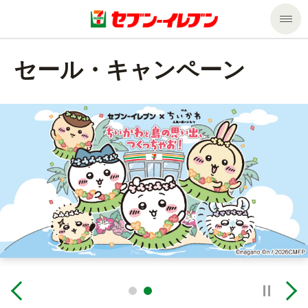
商品のご案内
セール・
キャンペーン
セール・キャンペーン
商品のご案内トップ
今週の新商品
サービス
来週の新商品
企業情報
サービストップ
商品カテゴリ一覧
nanacoトップ
私たちの取組み
企業情報トップ
セブンプレミアム
マルチコピー機でできること
ニュースリリース
サステナビリティ
便利なサービス
食の安全・安心への取組み
マルチコピー機でできることトップ
停止
ごあいさつ
サステナビリティトップ