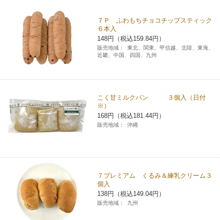
チケットサービス
宅配便
ギフト
コピー
企業理念
セブン＆アイ・ホールディングスの重点課題
７Ｐ ふわもちチョコチップスティック
６本入
加盟店オーナー募集
物件募集・購入
セブン‐イレブンでお受取り
148円（税込159.84円）
セブンチケット
切手・はがき・印紙
プリペイドカード・金券
プリント
会社概要
サステナビリティ活動基本方針
販売地域：
東北、関東、甲信越、北陸、東海、
アルバイト情報
採用情報
近畿、中国、四国、九州
タワーレコード
停電時のサービス停止のお知らせ
チケットぴあ
セブン銀行ATM
ニンテンドー・ダウンロードカード
スキャン
貸借対照表・損益計算書
サステナビリティ推進体制
店舗検索
ネットショッピング
お問い合わせ
セブンネットショッピング
イープラス
ご利用可能なお支払い方法
ファクス
沿革
こく甘ミルクパン ３個入（日付
GREEN CHALLENGE 2050
※）
Language
168円（税込181.44円）
CNプレイガイド
各種料金のお支払い
チケット
国内店舗数
販売地域：
沖縄
4VISIONS
English (Corporate)
English (Services)
JTB
スマホプリペイド
プリペイドサービス
売上高、店舗数推移
サステナビリティニュース
中文[繁體字](服務)
７プレミアム くるみ＆練乳クリーム３
レジでApple Accountにチャージ
スポーツ振興くじ
セブン‐イレブンの海外事業
简体中文(服务)
サステナビリティレポート
個入
138円（税込149.04円）
한국어(서비스)
販売地域：
九州
オンラインフォトサービス
行政サービス
データで見るセブン‐イレブン
報告書ライブラリー
ภาษาไทย(บริการ)