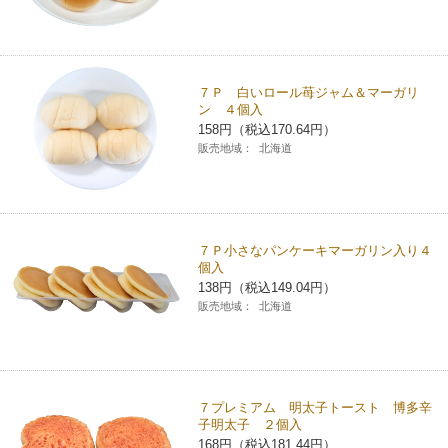
７Ｐ 白いロール苺ジャム＆マーガリ
ン ４個入
158円（税込170.64円）
販売地域：
北海道
７Ｐ小さなパンケーキマーガリン入り４
個入
138円（税込149.04円）
販売地域：
北海道
７プレミアム 明太子トースト 博多辛
子明太子 ２個入
168円（税込181.44円）