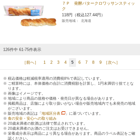
７Ｐ 発酵バタークロワッサンスティッ
ク
118円（税込127.44円）
販売地域：
北海道
126件中 61-75件表示
［前へ］
1
2
3
4
5
6
7
8
9
［次へ］
税込価格は軽減税率適用の消費税8%で表記しています。
ご精算時には、本体価格の合計に消費税額を計算し、1円未満切り捨てとな
ります。
画像はイメージです。
地域により商品の規格や価格・発売日が異なる場合があります。
掲載商品は、店舗により取り扱いがない場合や販売地域内でも未発売の地域
がございます。
販売地域の表記は「
地域区分表
」に基づいています。
食の安全・安心への取り組み
20歳未満者の飲酒は法律で禁止されています。
20歳未満者のお酒のご注文はお受けできません。
栄養成分表示は商品により異なる場合があります。商品のラベル表記をご確
認ください。