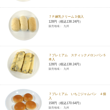
コインランドリー（店舗限定）
保険
セブン‐イレブンの「商品力」
７Ｐ練乳クリーム３個入
宅配ロッカー（店舗限定）
学び・教育
セブン-イレブンの横顔
128円（税込138.24円）
販売地域：
九州
自転車シェアリング（店舗限定）
セブン-イレブンの歴史
モバイルバッテリーシェアリング（店舗限定）
７プレミアム スティックメロンパン５
本入
モバイルWi-Fiバッテリーシェアリング（店舗限定）
128円（税込138.24円）
販売地域：
九州
荷物預かりサービス「ecbocloakエクボクローク」（店舗限定）
パウダースペース ラブン（店舗限定）
７プレミアム いちごジャムパン ４個
入
ソフトバンクギフト
158円（税込170.64円）
販売地域：
九州