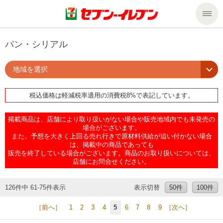
商品のご案内
パン・シリアル
地域を選択
セール・キャンペーン
商品のご案内トップ
税込価格は軽減税率適用の消費税8%で表記しています。
今週の新商品
サービス
掲載商品は、店舗により取り扱いがない場合や販売地域内でも未発売の
来週の新商品
企業情報
サービストップ
場合がございます。
また、予想を大きく上回る売れ行きで原材料供給が追い付かない場合
は、掲載中の商品であっても
販売を終了している場合がございます。商品のお取り扱いについては、
商品カテゴリ一覧
nanacoトップ
私たちの取組み
企業情報トップ
店舗にお問合せください。
セブンプレミアム
マルチコピー機でできること
ニュースリリース
サステナビリティ
126件中 61-75件表示
表示切替
50件
100件
［前へ］
1
2
3
4
5
6
7
8
9
［次へ］
便利なサービス
食の安全・安心への取組み
マルチコピー機でできることトップ
ごあいさつ
サステナビリティトップ