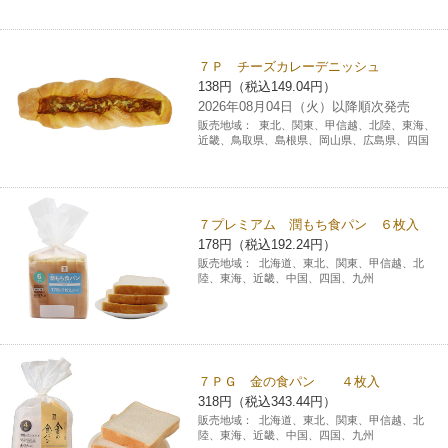
コインランドリー（店舗限定）
保険
セブン‐イレブンの「商品力」
７Ｐ チーズカレーデニッシュ
宅配ロッカー（店舗限定）
学び・教育
セブン-イレブンの横顔
138円（税込149.04円）
2026年08月04日（火）以降順次発売
販売地域：
東北、関東、甲信越、北陸、東海、
自転車シェアリング（店舗限定）
近畿、鳥取県、島根県、岡山県、広島県、四国
セブン-イレブンの歴史
モバイルバッテリーシェアリング（店舗限定）
７プレミアム 潤もち食パン ６枚入
178円（税込192.24円）
モバイルWi-Fiバッテリーシェアリング（店舗限定）
販売地域：
北海道、東北、関東、甲信越、北
陸、東海、近畿、中国、四国、九州
荷物預かりサービス「ecbocloakエクボクローク」（店舗限定）
パウダースペース ラブン（店舗限定）
７ＰＧ 金の食パン ４枚入
318円（税込343.44円）
ソフトバンクギフト
販売地域：
北海道、東北、関東、甲信越、北
陸、東海、近畿、中国、四国、九州