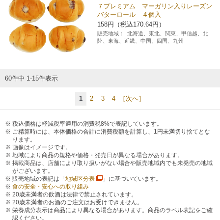
７プレミアム マーガリン入りレーズン
バターロール ４個入
158円（税込170.64円）
販売地域：
北海道、東北、関東、甲信越、北
陸、東海、近畿、中国、四国、九州
60件中 1-15件表示
1
2
3
4
［次へ］
税込価格は軽減税率適用の消費税8%で表記しています。
ご精算時には、本体価格の合計に消費税額を計算し、1円未満切り捨てとな
ります。
画像はイメージです。
地域により商品の規格や価格・発売日が異なる場合があります。
掲載商品は、店舗により取り扱いがない場合や販売地域内でも未発売の地域
がございます。
販売地域の表記は「
地域区分表
」に基づいています。
食の安全・安心への取り組み
20歳未満者の飲酒は法律で禁止されています。
20歳未満者のお酒のご注文はお受けできません。
栄養成分表示は商品により異なる場合があります。商品のラベル表記をご確
認ください。