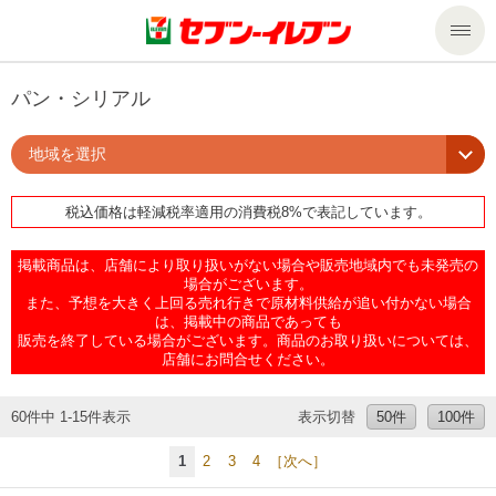
商品のご案内
パン・シリアル
地域を選択
セール・キャンペーン
商品のご案内トップ
税込価格は軽減税率適用の消費税8%で表記しています。
今週の新商品
サービス
掲載商品は、店舗により取り扱いがない場合や販売地域内でも未発売の
来週の新商品
企業情報
サービストップ
場合がございます。
また、予想を大きく上回る売れ行きで原材料供給が追い付かない場合
は、掲載中の商品であっても
販売を終了している場合がございます。商品のお取り扱いについては、
商品カテゴリ一覧
nanacoトップ
私たちの取組み
企業情報トップ
店舗にお問合せください。
セブンプレミアム
マルチコピー機でできること
ニュースリリース
サステナビリティ
60件中 1-15件表示
表示切替
50件
100件
1
2
3
4
［次へ］
便利なサービス
食の安全・安心への取組み
マルチコピー機でできることトップ
ごあいさつ
サステナビリティトップ