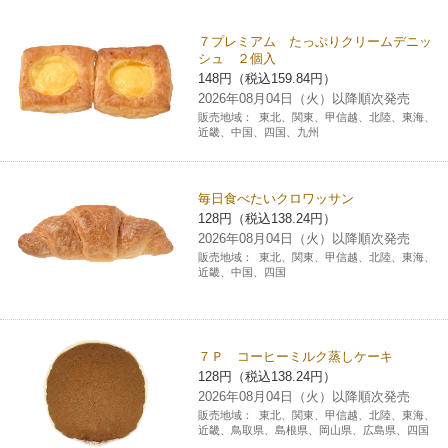
チケットサービス
宅配便
ギフト
コピー
企業理念
セブン＆アイ・ホールディングスの重点課題
７プレミアム たっぷりクリームデニッ
シュ ２個入
加盟店オーナー募集
物件募集・購入
セブン‐イレブンでお受取り
148円（税込159.84円）
セブンチケット
切手・はがき・印紙
プリペイドカード・金券
プリント
会社概要
サステナビリティ活動基本方針
2026年08月04日（火）以降順次発売
アルバイト情報
採用情報
販売地域：
東北、関東、甲信越、北陸、東海、
タワーレコード
停電時のサービス停止のお知らせ
近畿、中国、四国、九州
チケットぴあ
セブン銀行ATM
ニンテンドー・ダウンロードカード
スキャン
貸借対照表・損益計算書
サステナビリティ推進体制
店舗検索
ネットショッピング
お問い合わせ
セブンネットショッピング
イープラス
ご利用可能なお支払い方法
ファクス
沿革
毎日食べたいクロワッサン
GREEN CHALLENGE 2050
128円（税込138.24円）
Language
2026年08月04日（火）以降順次発売
CNプレイガイド
各種料金のお支払い
チケット
国内店舗数
4VISIONS
販売地域：
東北、関東、甲信越、北陸、東海、
English (Corporate)
近畿、中国、四国
English (Services)
JTB
スマホプリペイド
プリペイドサービス
売上高、店舗数推移
サステナビリティニュース
中文[繁體字](服務)
７Ｐ コーヒーミルク蒸しケーキ
レジでApple Accountにチャージ
スポーツ振興くじ
セブン‐イレブンの海外事業
简体中文(服务)
サステナビリティレポート
128円（税込138.24円）
2026年08月04日（火）以降順次発売
한국어(서비스)
販売地域：
東北、関東、甲信越、北陸、東海、
オンラインフォトサービス
行政サービス
データで見るセブン‐イレブン
報告書ライブラリー
近畿、鳥取県、島根県、岡山県、広島県、四国
ภาษาไทย(บริการ)