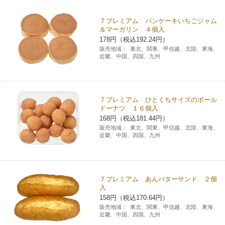
チケットサービス
宅配便
ギフト
コピー
企業理念
セブン＆アイ・ホールディングスの重点課題
７プレミアム パンケーキいちごジャム
＆マーガリン ４個入
加盟店オーナー募集
物件募集・購入
セブン‐イレブンでお受取り
178円（税込192.24円）
セブンチケット
切手・はがき・印紙
プリペイドカード・金券
プリント
会社概要
サステナビリティ活動基本方針
販売地域：
東北、関東、甲信越、北陸、東海、
アルバイト情報
採用情報
近畿、中国、四国、九州
タワーレコード
停電時のサービス停止のお知らせ
チケットぴあ
セブン銀行ATM
ニンテンドー・ダウンロードカード
スキャン
貸借対照表・損益計算書
サステナビリティ推進体制
店舗検索
ネットショッピング
お問い合わせ
セブンネットショッピング
イープラス
ご利用可能なお支払い方法
ファクス
沿革
７プレミアム ひとくちサイズのボール
GREEN CHALLENGE 2050
ドーナツ １６個入
Language
168円（税込181.44円）
CNプレイガイド
各種料金のお支払い
チケット
国内店舗数
販売地域：
東北、関東、甲信越、北陸、東海、
4VISIONS
English (Corporate)
近畿、中国、四国、九州
English (Services)
JTB
スマホプリペイド
プリペイドサービス
売上高、店舗数推移
サステナビリティニュース
中文[繁體字](服務)
７プレミアム あんバターサンド ２個
レジでApple Accountにチャージ
スポーツ振興くじ
セブン‐イレブンの海外事業
简体中文(服务)
サステナビリティレポート
入
158円（税込170.64円）
한국어(서비스)
販売地域：
東北、関東、甲信越、北陸、東海、
オンラインフォトサービス
行政サービス
データで見るセブン‐イレブン
報告書ライブラリー
近畿、中国、四国、九州
ภาษาไทย(บริการ)