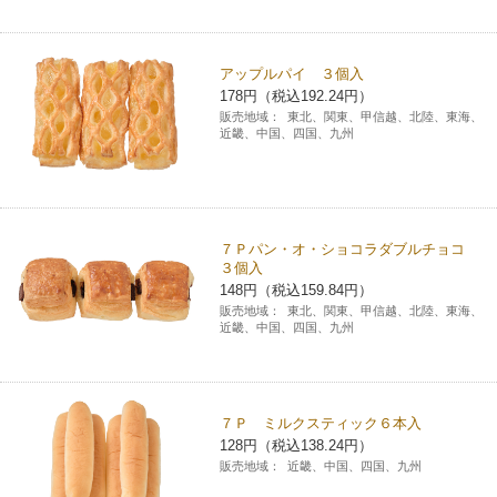
コインランドリー（店舗限定）
保険
セブン‐イレブンの「商品力」
アップルパイ ３個入
宅配ロッカー（店舗限定）
学び・教育
セブン-イレブンの横顔
178円（税込192.24円）
販売地域：
東北、関東、甲信越、北陸、東海、
近畿、中国、四国、九州
自転車シェアリング（店舗限定）
セブン-イレブンの歴史
モバイルバッテリーシェアリング（店舗限定）
７Ｐパン・オ・ショコラダブルチョコ
３個入
モバイルWi-Fiバッテリーシェアリング（店舗限定）
148円（税込159.84円）
販売地域：
東北、関東、甲信越、北陸、東海、
近畿、中国、四国、九州
荷物預かりサービス「ecbocloakエクボクローク」（店舗限定）
パウダースペース ラブン（店舗限定）
７Ｐ ミルクスティック６本入
128円（税込138.24円）
ソフトバンクギフト
販売地域：
近畿、中国、四国、九州