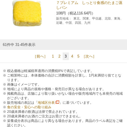
７プレミアム しっとり食感のたまご蒸
しパン
108円（税込116.64円）
販売地域：
東北、関東、甲信越、北陸、東海、
近畿、中国、四国、九州
61件中 31-45件表示
［前へ］
1
2
3
4
5
［次へ］
税込価格は軽減税率適用の消費税8%で表記しています。
ご精算時には、本体価格の合計に消費税額を計算し、1円未満切り捨てとな
ります。
画像はイメージです。
地域により商品の規格や価格・発売日が異なる場合があります。
掲載商品は、店舗により取り扱いがない場合や販売地域内でも未発売の地域
がございます。
販売地域の表記は「
地域区分表
」に基づいています。
食の安全・安心への取り組み
20歳未満者の飲酒は法律で禁止されています。
20歳未満者のお酒のご注文はお受けできません。
栄養成分表示は商品により異なる場合があります。商品のラベル表記をご確
認ください。