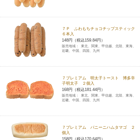
７Ｐ ふわもちチョコチップスティック
６本入
148円（税込159.84円）
販売地域：
東北、関東、甲信越、北陸、東海、
近畿、中国、四国、九州
７プレミアム 明太子トースト 博多辛
子明太子 ２個入
168円（税込181.44円）
販売地域：
東北、関東、甲信越、北陸、東海、
近畿、中国、四国、九州
７プレミアム パニーニハムタマゴ ２
個入
158円（税込170.64円）