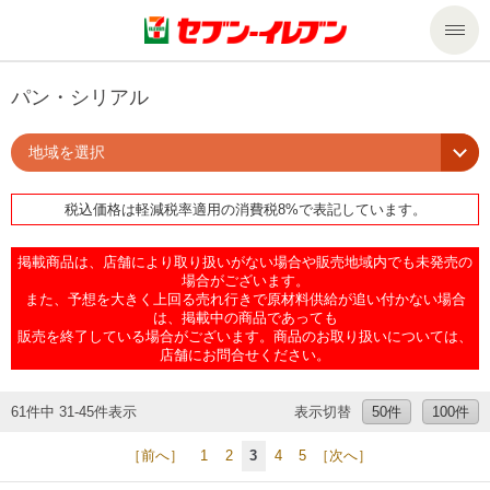
商品のご案内
パン・シリアル
地域を選択
セール・キャンペーン
商品のご案内トップ
税込価格は軽減税率適用の消費税8%で表記しています。
今週の新商品
サービス
掲載商品は、店舗により取り扱いがない場合や販売地域内でも未発売の
来週の新商品
企業情報
サービストップ
場合がございます。
また、予想を大きく上回る売れ行きで原材料供給が追い付かない場合
は、掲載中の商品であっても
販売を終了している場合がございます。商品のお取り扱いについては、
商品カテゴリ一覧
nanacoトップ
私たちの取組み
企業情報トップ
店舗にお問合せください。
セブンプレミアム
マルチコピー機でできること
ニュースリリース
サステナビリティ
61件中 31-45件表示
表示切替
50件
100件
［前へ］
1
2
3
4
5
［次へ］
便利なサービス
食の安全・安心への取組み
マルチコピー機でできることトップ
ごあいさつ
サステナビリティトップ